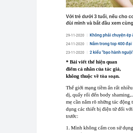
Với trẻ dưới 3 tuổi, nếu cho c
đùi mình và bắt đầu xem cùng
Không phải chuyện ép ă
29-11-2020
được...
Nằm trong top 400 đại 
24-11-2020
2 kiểu "bạo hành nguội
23-11-2020
* Bài viết thể hiện quan
điểm cá nhân của tác giả,
không thuộc về tòa soạn.
Thế giới mạng tiềm ẩn rất nhiều
dị, quấy rối đến body shaming,.
mẹ cần nắm rõ những tác động t
dụng các thiết bị điện tử đối vớ
trước:
1. Mình không cấm con sử dụng t