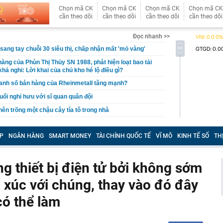
Chọn mã CK
Chọn mã CK
Chọn mã CK
Chọn mã CK
cần theo dõi
cần theo dõi
cần theo dõi
cần theo dõi
Đọc nhanh >>
sang tay chuỗi 30 siêu thị, chấp nhận mất 'mỏ vàng'
hàng của Phùn Thị Thủy SN 1988, phát hiện loạt bao tải
hả nghi: Lời khai của chủ kho hé lộ điều gì?
anh số bán hàng của Rheinmetall tăng mạnh?
uổi nghỉ hưu với sĩ quan quân đội
 nên trồng một chậu cây tía tô trong nhà
g pin muối: Có thể thay thế dòng lithium đắt đỏ, giúp thế
ỏi sự phụ thuộc vào Trung Quốc
P
NGÂN HÀNG
SMART MONEY
TÀI CHÍNH QUỐC TẾ
VĨ MÔ
KINH TẾ SỐ
TH
i mắt long lanh như sương sớm, 45 tuổi lên truyền hình
H
 thiết bị điện tử bởi không sớm
cầu khỉ?
 ngân hàng sẽ chốt quyền nhận cổ tức tỷ lệ 15%, cổ đông
 xúc với chúng, thay vào đó đây
thêm cổ phiếu giá rẻ
có thể làm
t quả xổ số miền Nam hôm nay thứ Bảy ngày 8/8/2026
ất cuối năm dự báo khó giảm?