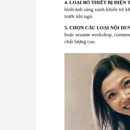
4. LOẠI BỎ THIẾT BỊ ĐIỆN
hình/ánh sáng xanh khiến trẻ k
trước khi ngủ.
5. CHỌN CÁC LOẠI NỘI DU
hoặc sesame workshop, commons
chất lượng cao.