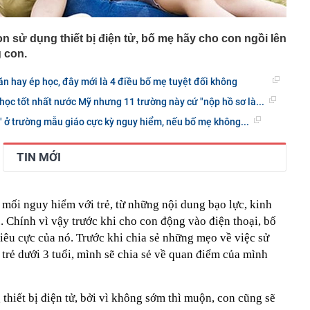
on sử dụng thiết bị điện tử, bố mẹ hãy cho con ngồi lên
 con.
n hay ép học, đây mới là 4 điều bố mẹ tuyệt đối không
học tốt nhất nước Mỹ nhưng 11 trường này cứ "nộp hồ sơ là...
" ở trường mẫu giáo cực kỳ nguy hiểm, nếu bố mẹ không...
TIN MỚI
 mối nguy hiểm với trẻ, từ những nội dung bạo lực, kinh
.. Chính vì vậy trước khi cho con động vào điện thoại, bố
iêu cực của nó. Trước khi chia sẻ những mẹo về việc sử
i trẻ dưới 3 tuổi, mình sẽ chia sẻ về quan điểm của mình
hiết bị điện tử, bởi vì không sớm thì muộn, con cũng sẽ