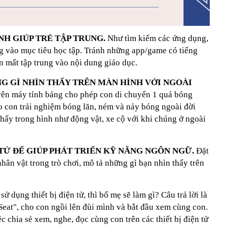
NH GIÚP TRẺ TẬP TRUNG.
Như tìm kiếm các ứng dụng,
ung vào mục tiêu học tập. Tránh những app/game có tiếng
n mất tập trung vào nội dung giáo dục.
NG GÌ NHÌN THẤY TRÊN MÀN HÌNH VỚI NGOÀI
trên máy tính bảng cho phép con di chuyển 1 quả bóng
o con trải nghiệm bóng lăn, ném và nảy bóng ngoài đời
 thấy trong hình như động vật, xe cộ với khi chúng ở ngoài
N TỬ ĐỂ GIÚP PHÁT TRIỂN KỸ NĂNG NGÔN NGỮ.
Đặt
nhân vật trong trò chơi, mô tả những gì bạn nhìn thấy trên
sử dụng thiết bị điện tử, thì bố mẹ sẽ làm gì? Câu trả lời là
s Seat", cho con ngồi lên đùi mình và bắt đầu xem cùng con.
ệc chia sẻ xem, nghe, đọc cùng con trên các thiết bị điện tử