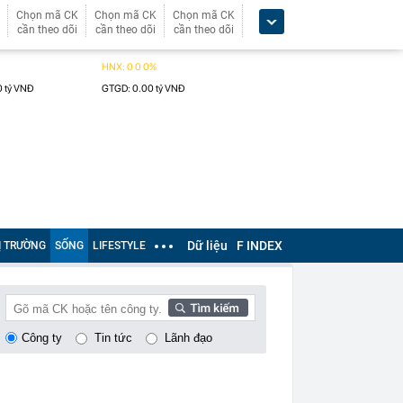
Chọn mã CK
Chọn mã CK
Chọn mã CK
cần theo dõi
cần theo dõi
cần theo dõi
Dữ liệu
F INDEX
Ị TRƯỜNG
SỐNG
LIFESTYLE
Công ty
Tin tức
Lãnh đạo