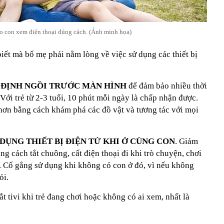
o con xem điện thoại đúng cách. (Ảnh minh họa)
iết mà bố mẹ phải nằm lòng về việc sử dụng các thiết bị
Ố ĐỊNH NGỒI TRƯỚC MÀN HÌNH
để đảm bảo nhiều thời
. Với trẻ từ 2-3 tuổi, 10 phút mỗi ngày là chấp nhận được.
hơn bằng cách khám phá các đồ vật và tương tác với mọi
Ử DỤNG THIẾT BỊ ĐIỆN TỬ KHI Ở CÙNG CON
. Giảm
ng cách tắt chuông, cất điện thoại đi khi trò chuyện, chơi
n. Cố gắng sử dụng khi không có con ở đó, vì nếu không
ỏi.
t tivi khi trẻ đang chơi hoặc không có ai xem, nhất là