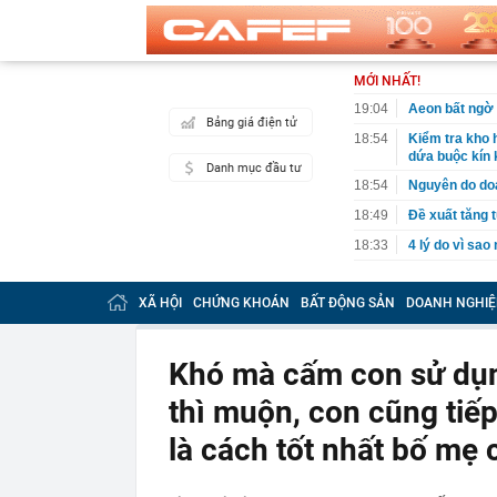
MỚI NHẤT!
19:04
Aeon bất ngờ 
Bảng giá điện tử
18:54
Kiểm tra kho 
dứa buộc kín k
Danh mục đầu tư
18:54
Nguyên do do
18:49
Đề xuất tăng t
18:33
4 lý do vì sao
18:14
Cuộc cách mạn
giới thoát kh
XÃ HỘI
CHỨNG KHOÁN
BẤT ĐỘNG SẢN
DOANH NGHIỆ
18:10
Mỹ nhân có đô
viral khắp MX
Khó mà cấm con sử dụng
18:07
Vì sao gọi là 
18:04
Tuần tới, một
thì muộn, con cũng tiếp
còn được mua 
là cách tốt nhất bố mẹ 
17:59
XSMN 8/8 - Kế
17:57
Vì sao lãi su