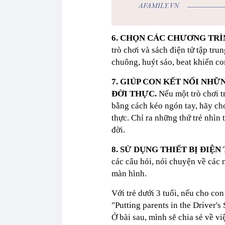
6. CHỌN CÁC CHƯƠNG TRÌ
trò chơi và sách điện tử tập tr
chuông, huýt sáo, beat khiến co
7. GIÚP CON KẾT NỐI NHỮ
ĐỜI THỰC.
Nếu một trò chơi 
bằng cách kéo ngón tay, hãy ch
thực. Chỉ ra những thứ trẻ nhìn
đời.
8. SỬ DỤNG THIẾT BỊ ĐIỆ
các câu hỏi, nói chuyện về các 
màn hình.
Với trẻ dưới 3 tuổi, nếu cho con 
"Putting parents in the Driver'
Ở bài sau, mình sẽ chia sẻ về vi