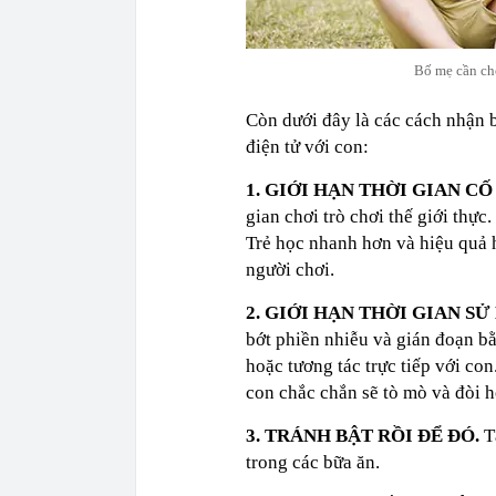
Bố mẹ cần ch
Còn dưới đây là các cách nhận b
điện tử với con:
1. GIỚI HẠN THỜI GIAN C
gian chơi trò chơi thế giới thực
Trẻ học nhanh hơn và hiệu quả 
người chơi.
2. GIỚI HẠN THỜI GIAN S
bớt phiền nhiễu và gián đoạn bằ
hoặc tương tác trực tiếp với co
con chắc chắn sẽ tò mò và đòi h
3. TRÁNH BẬT RỒI ĐỂ ĐÓ.
Tắ
trong các bữa ăn.