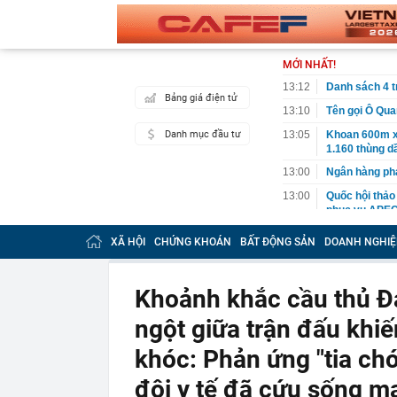
MỚI NHẤT!
13:12
Danh sách 4 t
Bảng giá điện tử
13:10
Tên gọi Ô Qua
Danh mục đầu tư
13:05
Khoan 600m x
1.160 thùng dầ
13:00
Ngân hàng phá
13:00
Quốc hội thảo
phục vụ APEC
12:50
Sau 150 năm,
XÃ HỘI
CHỨNG KHOÁN
BẤT ĐỘNG SẢN
DOANH NGHIỆ
12:46
Chính phủ yêu
thiểu 65%
Khoảnh khắc cầu thủ Đ
12:45
Chủ cửa hàng h
mỗi sáng
ngột giữa trận đấu khiế
12:35
140 cán bộ, ch
giờ sáng
khóc: Phản ứng "tia chớ
12:30
TPHCM hướng đ
đội y tế đã cứu sống m
đai trên môi 