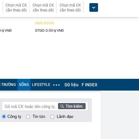
Chọn mã CK
Chọn mã CK
Chọn mã CK
cần theo dõi
cần theo dõi
cần theo dõi
Dữ liệu
F INDEX
Ị TRƯỜNG
SỐNG
LIFESTYLE
Công ty
Tin tức
Lãnh đạo