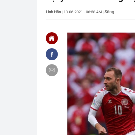
12:30
Mẫu đồng hồ g
Odyssey và đạ
Sống
Linh Hân
|
13-06-2021 - 06:58 AM
|
12:28
Bỏ phố về quê
12:19
Tỉnh rộng nh
là đơn vị hành 
12:16
Việt Nam có 1
Bali, được hà
làm điểm đến
12:15
Từng công bố 
BĐS "khủng" n
12:15
Vì sao người 
12:14
Doanh nghiệp 
rộng nhất Việ
12:13
Hà Nội đồng bộ
12:12
Người phụ nữ 
món ăn sáng n
12:03
Ô tô đỗ qua đ