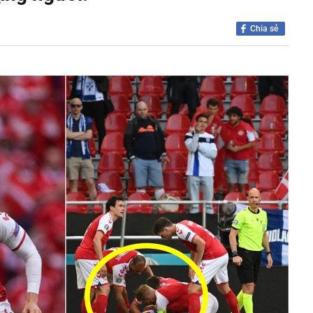
iá hơn 200 triệu đồng được dàn sao bom tấn The
o diễn Christopher Nolan cùng yêu thích
Chia sẻ
 làm mô hình nhà miền Tây, thu gần nửa tỉ mỗi năm
ất đồng bằng sông Cửu Long chính thức được công nhận
chính cấp tỉnh loại I
 nơi được tạp chí Mỹ đánh giá đẹp hơn cả Maldives và
ng loạt “ông lớn” Sun Group, Vingroup, BIM Group... chọn
phát triển gần 61.000 căn nhà ở xã hội, doanh nghiệp
hất thị trường đang triển khai đến đâu?
Nhật Bản thích đi nhà tắm công cộng?
“nhà” Sun Group làm 2 khu đô thị 36.000 tỷ đồng tại tỉnh
t Nam
 triển khai Vùng phát thải thấp trong Vành đai 1
50 tuổi bị loãng xương, "thủ phạm" có liên quan đến một
hiều người rất chuộng vì nhanh và tiện lợi
êm ở khu đô thị bị trộm mất 2 bánh