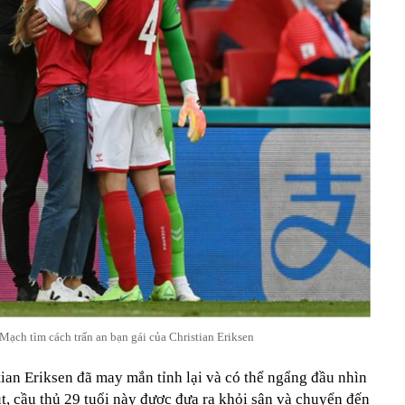
Mạch tìm cách trấn an bạn gái của Christian Eriksen
tian Eriksen đã may mắn tỉnh lại và có thể ngẩng đầu nhìn
, cầu thủ 29 tuổi này được đưa ra khỏi sân và chuyển đến