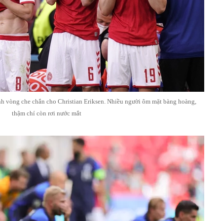
h vòng che chắn cho Christian Eriksen. Nhiều người ôm mặt bàng hoàng,
thậm chí còn rơi nước mắt