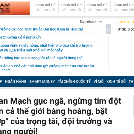
Chọn mã CK
Chọn mã CK
Chọn mã CK
Chọn mã CK
cần theo dõi
cần theo dõi
cần theo dõi
cần theo dõi
Đọc nhanh >>
rường đại học trực thuộc Đại học Kinh tế TP.HCM
n Chưởng có ý nghĩa gì?
uống vùng nước nông, phát hiện mỏ dầu khí trữ lượng
u và 1,16 triệu mét khối khí mỗi ngày
t thông báo quan trọng tới tất cả người dùng thẻ
 luận cơ chế đặc thù tháo gỡ vướng mắc cho các dự án
 2027
 Darwin đã đúng
P
NGÂN HÀNG
SMART MONEY
TÀI CHÍNH QUỐC TẾ
VĨ MÔ
KINH TẾ SỐ
TH
 cầu nâng tỷ lệ sở hữu Nhà nước tại VietinBank lên tối
an Mạch gục ngã, ngừng tim đột
ải sản tiết lộ: Đây là những loại cá họ bán nhiều nhất
n cả thế giới bàng hoàng, bật
iến sĩ đồng loạt kiểm tra tại 5 block chung cư vào đúng 4
p" của trọng tài, đội trưởng và
ến công khai quy hoạch, tiến độ giải quyết hồ sơ đất
ạng người!
trường số