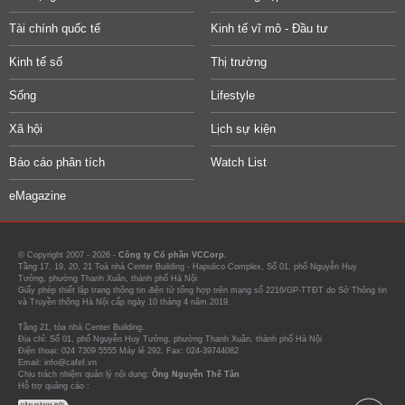
Tài chính quốc tế
Kinh tế vĩ mô - Đầu tư
Kinh tế số
Thị trường
Sống
Lifestyle
Xã hội
Lịch sự kiện
Báo cáo phân tích
Watch List
eMagazine
© Copyright 2007 - 2026 -
Công ty Cổ phần VCCorp.
Tầng 17, 19, 20, 21 Toà nhà Center Building - Hapulico Complex, Số 01, phố Nguyễn Huy
Tưởng, phường Thanh Xuân, thành phố Hà Nội
Giấy phép thiết lập trang thông tin điện tử tổng hợp trên mạng số 2216/GP-TTĐT do Sở Thông tin
và Truyền thông Hà Nội cấp ngày 10 tháng 4 năm 2019.
Tầng 21, tòa nhà Center Building.
Địa chỉ: Số 01, phố Nguyễn Huy Tưởng, phường Thanh Xuân, thành phố Hà Nội
Điện thoại: 024 7309 5555 Máy lẻ 292. Fax: 024-39744082
Email: info@cafef.vn
Chịu trách nhiệm quản lý nội dung:
Ông Nguyễn Thế Tân
Hỗ trợ quảng cáo :