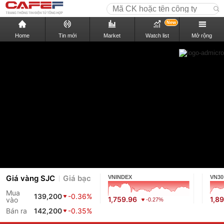
New
Home
Tin mới
Market
Watch list
Mở rộng
Giá vàng SJC
Giá bạc
VNINDEX
VN30
Mua
139,200
-0.36%
1,759.96
1,8
vào
-0.27%
Bán ra
142,200
-0.35%