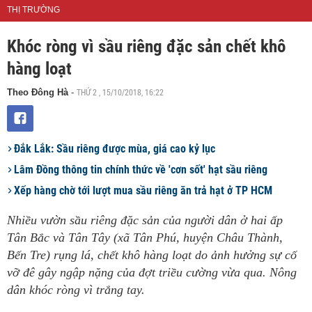
THỊ TRƯỜNG
Khóc ròng vì sầu riêng đặc sản chết khô
hàng loạt
THỨ 2 , 15/10/2018, 16:22
Theo Đông Hà
-
Đắk Lắk: Sầu riêng được mùa, giá cao kỷ lục
Lâm Đồng thông tin chính thức về 'cơn sốt' hạt sầu riêng
Xếp hàng chờ tới lượt mua sầu riêng ăn trả hạt ở TP HCM
Nhiều vườn sầu riêng đặc sản của người dân ở hai ấp
Tân Bắc và Tân Tây (xã Tân Phú, huyện Châu Thành,
Bến Tre) rụng lá, chết khô hàng loạt do ảnh hưởng sự cố
vỡ đê gây ngập nặng của đợt triều cường vừa qua. Nông
dân khóc ròng vì trắng tay.