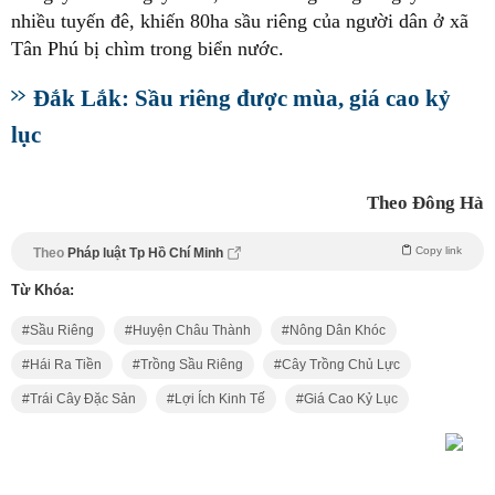
nhiều tuyến đê, khiến 80ha sầu riêng của người dân ở xã
Tân Phú bị chìm trong biển nước.
Đắk Lắk: Sầu riêng được mùa, giá cao kỷ
lục
Theo Đông Hà
Copy link
Theo
Pháp luật Tp Hồ Chí Minh
Từ Khóa:
Sầu Riêng
Huyện Châu Thành
Nông Dân Khóc
Hái Ra Tiền
Trồng Sầu Riêng
Cây Trồng Chủ Lực
Trái Cây Đặc Sản
Lợi Ích Kinh Tế
Giá Cao Kỷ Lục