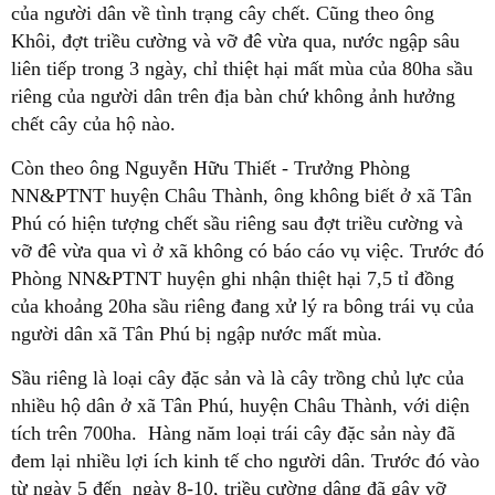
của người dân về tình trạng cây chết. Cũng theo ông
Khôi, đợt triều cường và vỡ đê vừa qua, nước ngập sâu
liên tiếp trong 3 ngày, chỉ thiệt hại mất mùa của 80ha sầu
riêng của người dân trên địa bàn chứ không ảnh hưởng
chết cây của hộ nào.
Còn theo ông Nguyễn Hữu Thiết - Trưởng Phòng
NN&PTNT huyện Châu Thành, ông không biết ở xã Tân
Phú có hiện tượng chết sầu riêng sau đợt triều cường và
vỡ đê vừa qua vì ở xã không có báo cáo vụ việc. Trước đó
Phòng NN&PTNT huyện ghi nhận thiệt hại 7,5 tỉ đồng
của khoảng 20ha sầu riêng đang xử lý ra bông trái vụ của
người dân xã Tân Phú bị ngập nước mất mùa.
Sầu riêng là loại cây đặc sản và là cây trồng chủ lực của
nhiều hộ dân ở xã Tân Phú, huyện Châu Thành, với diện
tích trên 700ha. Hàng năm loại trái cây đặc sản này đã
đem lại nhiều lợi ích kinh tế cho người dân. Trước đó vào
từ ngày 5 đến ngày 8-10, triều cường dâng đã gây vỡ