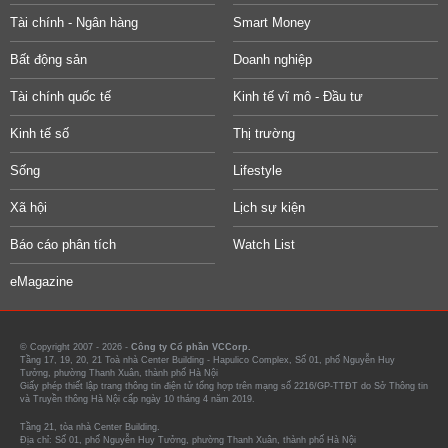
Tài chính - Ngân hàng
Smart Money
Bất động sản
Doanh nghiệp
Tài chính quốc tế
Kinh tế vĩ mô - Đầu tư
Kinh tế số
Thị trường
Sống
Lifestyle
Xã hội
Lịch sự kiện
Báo cáo phân tích
Watch List
eMagazine
© Copyright 2007 - 2026 -
Công ty Cổ phần VCCorp.
Tầng 17, 19, 20, 21 Toà nhà Center Building - Hapulico Complex, Số 01, phố Nguyễn Huy
Tưởng, phường Thanh Xuân, thành phố Hà Nội
Giấy phép thiết lập trang thông tin điện tử tổng hợp trên mạng số 2216/GP-TTĐT do Sở Thông tin
và Truyền thông Hà Nội cấp ngày 10 tháng 4 năm 2019.
Tầng 21, tòa nhà Center Building.
Địa chỉ: Số 01, phố Nguyễn Huy Tưởng, phường Thanh Xuân, thành phố Hà Nội