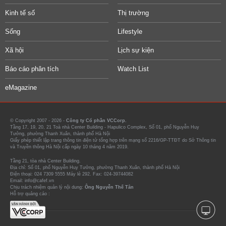
Kinh tế số
Thị trường
Sống
Lifestyle
Xã hội
Lịch sự kiện
Báo cáo phân tích
Watch List
eMagazine
© Copyright 2007 - 2026 -
Công ty Cổ phần VCCorp.
Tầng 17, 19, 20, 21 Toà nhà Center Building - Hapulico Complex, Số 01, phố Nguyễn Huy
Tưởng, phường Thanh Xuân, thành phố Hà Nội
Giấy phép thiết lập trang thông tin điện tử tổng hợp trên mạng số 2216/GP-TTĐT do Sở Thông tin
và Truyền thông Hà Nội cấp ngày 10 tháng 4 năm 2019.
Tầng 21, tòa nhà Center Building.
Địa chỉ: Số 01, phố Nguyễn Huy Tưởng, phường Thanh Xuân, thành phố Hà Nội
Điện thoại: 024 7309 5555 Máy lẻ 292. Fax: 024-39744082
Email: info@cafef.vn
Chịu trách nhiệm quản lý nội dung:
Ông Nguyễn Thế Tân
Hỗ trợ quảng cáo :