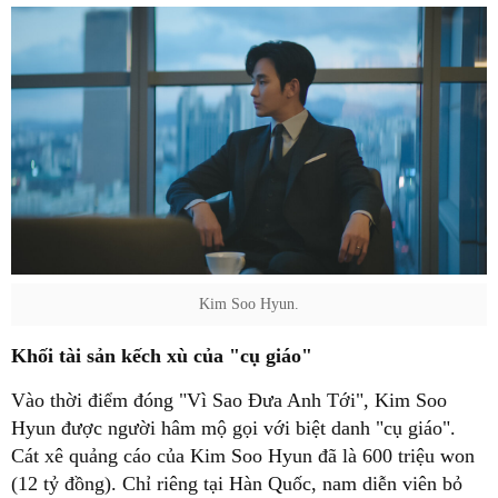
Kim Soo Hyun.
Khối tài sản kếch xù của "cụ giáo"
Vào thời điểm đóng "Vì Sao Đưa Anh Tới", Kim Soo
Hyun được người hâm mộ gọi với biệt danh "cụ giáo".
Cát xê quảng cáo của Kim Soo Hyun đã là 600 triệu won
(12 tỷ đồng). Chỉ riêng tại Hàn Quốc, nam diễn viên bỏ