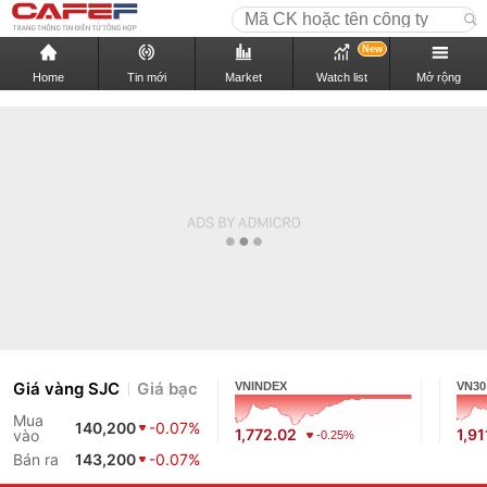
New
Home
Tin mới
Market
Watch list
Mở rộng
Giá vàng SJC
Giá bạc
VNINDEX
VN30
Mua
140,200
-0.07%
1,772.02
1,91
vào
-0.25%
Bán ra
143,200
-0.07%