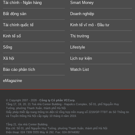
Tài chính - Ngân hàng
Smart Money
Bất động sản
Doanh nghiệp
Tài chính quốc tế
Kinh tế vĩ mô - Đầu tư
Kinh tế số
Thị trường
Sống
Lifestyle
Xã hội
Lịch sự kiện
Báo cáo phân tích
Watch List
eMagazine
© Copyright 2007 - 2026 -
Công ty Cổ phần VCCorp.
Tầng 17, 19, 20, 21 Toà nhà Center Building - Hapulico Complex, Số 01, phố Nguyễn Huy
Tưởng, phường Thanh Xuân, thành phố Hà Nội
Giấy phép thiết lập trang thông tin điện tử tổng hợp trên mạng số 2216/GP-TTĐT do Sở Thông tin
và Truyền thông Hà Nội cấp ngày 10 tháng 4 năm 2019.
Tầng 21, tòa nhà Center Building.
Địa chỉ: Số 01, phố Nguyễn Huy Tưởng, phường Thanh Xuân, thành phố Hà Nội
Điện thoại: 024 7309 5555 Máy lẻ 292. Fax: 024-39744082