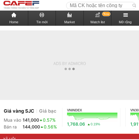
New
Home
Tin mới
Market
Watch list
Mở rộng
Giá vàng SJC
Giá bạc
VNINDEX
VN30
Mua vào
141,000
0.57%
1,768.06
1,91
0.19%
Bán ra
144,000
0.56%