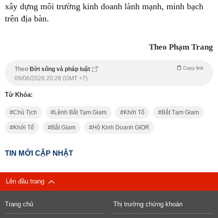
xây dựng môi trường kinh doanh lành mạnh, minh bạch
trên địa bàn.
Theo Phạm Trang
Copy link
Theo
Đời sống và pháp luật
09/06/2026 20:28 (GMT +7)
Từ Khóa:
Chủ Tịch
Lệnh Bắt Tạm Giam
Khởi Tố
Bắt Tạm Giam
Khởi Tố
Bắt Giam
Hộ Kinh Doanh GIOR
TIN MỚI CẬP NHẬT
Lên đầu trang
Trang chủ
Thị trường chứng khoán