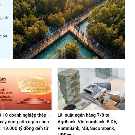
t
ại đô
c 60
 10 doanh nghiệp thép –
Lãi suất ngân hàng 7/8 tại
u xây dựng nộp ngân sách
Agribank, Vietcombank, BIDV,
t: 19.000 tỷ đồng đến từ
VietinBank, MB, Sacombank,
HDBank,...