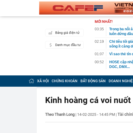
MỚI NHẤT!
03:35
Trong ba nỗi 
Bảng giá điện tử
luôn đứng đầ
02:19
Chi tiêu tối 
Danh mục đầu tư
sống ít càng d
01:07
Vì sao thẻ tín
00:52
HOSE cập nhật
DGC, DMX...
00:12
Tiền lớn bất n
phiếu Việt Na
XÃ HỘI
CHỨNG KHOÁN
BẤT ĐỘNG SẢN
DOANH NGHIỆ
00:05
Một doanh ngh
tỷ USD
Kinh hoàng cá voi nuốt
00:04
Một yếu tố qu
23:40
Người đàn ông
sau bác sĩ hỏi
Tài chín
Theo Thanh Long
|
14-02-2025 - 14:45 PM
|
23:34
Nam ca sĩ rao
còn 400 tỷ
23:28
Trấn Thành cô