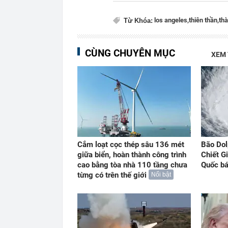
los angeles,
thiên thần,
thà
Từ Khóa:
CÙNG CHUYÊN MỤC
XEM
Cắm loạt cọc thép sâu 136 mét
Bão Dol
giữa biển, hoàn thành công trình
Chiết G
cao bằng tòa nhà 110 tầng chưa
Quốc b
từng có trên thế giới
Nổi bật