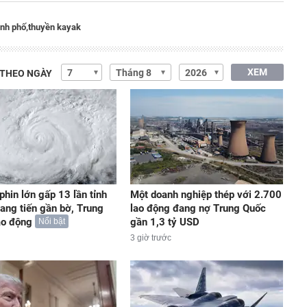
nh phố,
thuyền kayak
XEM
 THEO NGÀY
phin lớn gấp 13 lần tỉnh
Một doanh nghiệp thép với 2.700
iang tiến gần bờ, Trung
lao động đang nợ Trung Quốc
áo động
gần 1,3 tỷ USD
Nổi bật
3 giờ trước