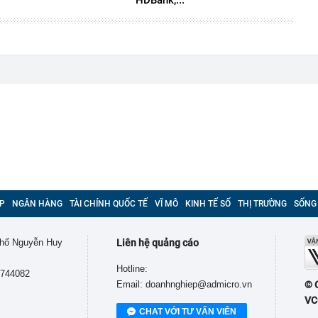
P
NGÂN HÀNG
TÀI CHÍNH QUỐC TẾ
VĨ MÔ
KINH TẾ SỐ
THỊ TRƯỜNG
SỐNG
 phố Nguyễn Huy
Liên hệ quảng cáo
Hotline:
9744082
Email: doanhnghiep@admicro.vn
© 
VC
CHAT VỚI TƯ VẤN VIÊN