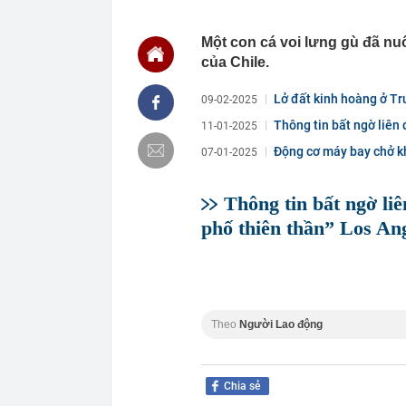
chắn là siêu 
23:14
Bí mật được A
Một con cá voi lưng gù đã nu
của Chile.
22:56
Vì sao ngày c
Vài mét vuông
Lở đất kinh hoàng ở Tr
22:48
5 LOẠI rau que
09-02-2025
nên cẩn thận 
Thông tin bất ngờ liên 
11-01-2025
22:28
CHÍNH THỨC: L
Động cơ máy bay chở kh
nghỉ hè
07-01-2025
22:25
Vì sao đồ ăn 
Thông tin bất ngờ li
22:07
Không cần tặn
huynh - giáo 
phố thiên thần” Los An
22:03
Ukraine tập k
của Nga
22:02
Nam NSND, Giá
vợ thiếu tá ké
21:51
Một ô tô biển
Theo
Người Lao động
định: Riêng t
21:37
Tổng thống Tr
Chia sẻ