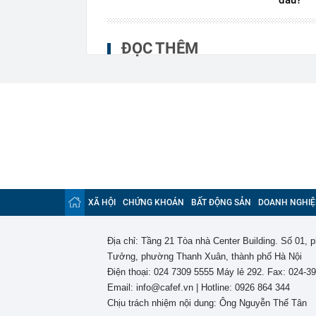
ĐỌC THÊM
XÃ HỘI
CHỨNG KHOÁN
BẤT ĐỘNG SẢN
DOANH NGHIỆ
Địa chỉ: Tầng 21 Tòa nhà Center Building. Số 01,
Tưởng, phường Thanh Xuân, thành phố Hà Nội
Điện thoại: 024 7309 5555 Máy lẻ 292. Fax: 024-3
Email: info@cafef.vn | Hotline: 0926 864 344
Chịu trách nhiệm nội dung: Ông Nguyễn Thế Tân