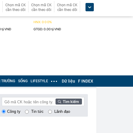
Chọn mã CK
Chọn mã CK
Chọn mã CK
cần theo dõi
cần theo dõi
cần theo dõi
Dữ liệu
F INDEX
Ị TRƯỜNG
SỐNG
LIFESTYLE
Công ty
Tin tức
Lãnh đạo