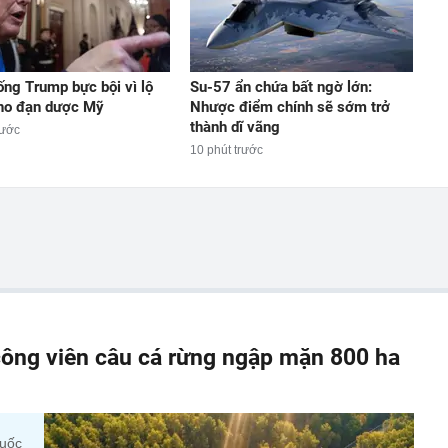
ống Trump bực bội vì lộ
Su-57 ẩn chứa bất ngờ lớn:
kho đạn dược Mỹ
Nhược điểm chính sẽ sớm trở
thành dĩ vãng
rước
10 phút trước
ông viên câu cá rừng ngập mặn 800 ha
quốc