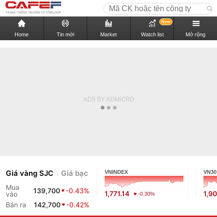
New
Home
Tin mới
Market
Watch list
Mở rộng
Giá vàng SJC
Giá bạc
VNINDEX
VN30
Mua
139,700
-0.43%
1,771.14
1,9
vào
-0.30%
Bán ra
142,700
-0.42%