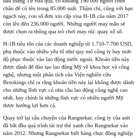
đầu tháng Tư vừa qua, có khoảng 190.000 người chen
chân để có tên trong 85.000 suất. Thậm chí, cũng với hạn
ngạch này, con số đơn xin cấp visa H-1B của năm 2017
còn lên đến 236.000 người. Những người may mắn sẽ
được chọn ra thông qua trò chơi may rủi: quay xổ số.
H-1B tiêu tốn của các doanh nghiệp từ 1.710-7.700 USD,
phụ thuộc vào nhiều yếu tố như quy mô công ty hay mức
độ phục thuộc vào lao động nước ngoài. Khoản tiền này
được dành để đào tạo lao động Mỹ về khoa học và công
nghệ, nhưng một phân tích của Viện nghiên cứu
Brookings chỉ ra rằng khoản tiền này lại không được dành
cho những lĩnh vực có nhu cầu lao động công nghệ cao
nhất, hay chính là những lĩnh vực có nhiều người Mỹ
được hưởng lợi hơn cả.
Quay trở lại câu chuyện của Rangnekar, công ty của anh
đã bắt đầu quá trình tài trợ thẻ xanh cho Rangnekar vào
năm 2012. Nhưng Rangnekar biết hàng chục đồng nghiệp