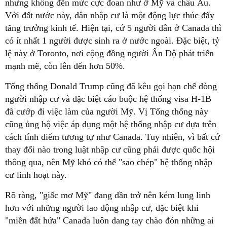
nhưng không đến mức cực đoan như ở Mỹ và châu Âu.
Với đất nước này, dân nhập cư là một động lực thúc đẩy
tăng trưởng kinh tế. Hiện tại, cứ 5 người dân ở Canada thì
có ít nhất 1 người được sinh ra ở nước ngoài. Đặc biệt, tỷ
lệ này ở Toronto, nơi cộng đồng người Ấn Độ phát triển
mạnh mẽ, còn lên đến hơn 50%.
Tổng thống Donald Trump cũng đã kêu gọi hạn chế dòng
người nhập cư và đặc biệt cáo buộc hệ thống visa H-1B
đã cướp đi việc làm của người Mỹ. Vị Tổng thống này
cũng ủng hộ việc áp dụng một hệ thống nhập cư dựa trên
cách tính điểm tương tự như Canada. Tuy nhiên, vì bất cứ
thay đổi nào trong luật nhập cư cũng phải được quốc hội
thông qua, nên Mỹ khó có thể "sao chép" hệ thống nhập
cư linh hoạt này.
Rõ ràng, "giấc mơ Mỹ" đang dần trở nên kém lung linh
hơn với những người lao động nhập cư, đặc biệt khi
"miền đất hứa" Canada luôn dang tay chào đón những ai