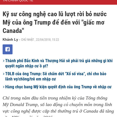
TÀI CHÍNH QUỐC TẾ
Kỹ sư công nghệ cao lũ lượt rời bỏ nước
Mỹ của ông Trump để đến với "giấc mơ
Canada"
CHỦ NHẬT , 22/04/2018, 15:22
Khánh Ly
-
Thành phố Bắc Kinh và Thượng Hải sẽ phải trả giá những gì khi
quyết ngăn nhập cư ồ ạt?
TĐLB của ông Trump: Sẽ chấm dứt "Xổ số visa", chỉ cho bảo
lãnh vợ/chồng/trẻ em nhập cư
Hàng chục bang Mỹ kiện quyết định của ông Trump về nhập cư
Chỉ trong năm đầu tiên trong nhiệm kỳ của Tổng thống
Mỹ Donald Trump, số lao động có chuyên môn trong lĩnh
vực công nghệ được cấp thẻ thường trú ở Canada đã tăng