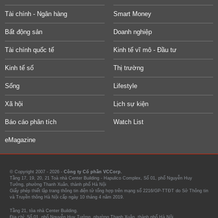
Tài chính - Ngân hàng
Smart Money
Bất động sản
Doanh nghiệp
Tài chính quốc tế
Kinh tế vĩ mô - Đầu tư
Kinh tế số
Thị trường
Sống
Lifestyle
Xã hội
Lịch sự kiện
Báo cáo phân tích
Watch List
eMagazine
© Copyright 2007 - 2026 -
Công ty Cổ phần VCCorp.
Tầng 17, 19, 20, 21 Toà nhà Center Building - Hapulico Complex, Số 01, phố Nguyễn Huy
Tưởng, phường Thanh Xuân, thành phố Hà Nội
Giấy phép thiết lập trang thông tin điện tử tổng hợp trên mạng số 2216/GP-TTĐT do Sở Thông tin
và Truyền thông Hà Nội cấp ngày 10 tháng 4 năm 2019.
Tầng 21, tòa nhà Center Building.
Địa chỉ: Số 01, phố Nguyễn Huy Tưởng, phường Thanh Xuân, thành phố Hà Nội