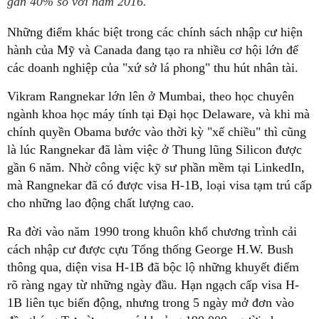
gần 40% so với năm 2016.
Những điểm khác biệt trong các chính sách nhập cư hiện
hành của Mỹ và Canada đang tạo ra nhiều cơ hội lớn để
các doanh nghiệp của "xứ sở lá phong" thu hút nhân tài.
Vikram Rangnekar lớn lên ở Mumbai, theo học chuyên
ngành khoa học máy tính tại Đại học Delaware, và khi mà
chính quyền Obama bước vào thời kỳ "xế chiều" thì cũng
là lúc Rangnekar đã làm việc ở Thung lũng Silicon được
gần 6 năm. Nhờ công việc kỹ sư phần mềm tại LinkedIn,
mà Rangnekar đã có được visa H-1B, loại visa tạm trú cấp
cho những lao động chất lượng cao.
Ra đời vào năm 1990 trong khuôn khổ chương trình cải
cách nhập cư được cựu Tổng thống George H.W. Bush
thông qua, diện visa H-1B đã bộc lộ những khuyết điểm
rõ ràng ngay từ những ngày đầu. Hạn ngạch cấp visa H-
1B liên tục biến động, nhưng trong 5 ngày mở đơn vào