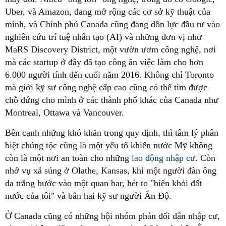
Uber, và Amazon, đang mở rộng các cơ sở kỹ thuật của
mình, và Chính phủ Canada cũng đang dồn lực đầu tư vào
nghiên cứu trí tuệ nhân tạo (AI) và những đơn vị như
MaRS Discovery District, một vườn ươm công nghệ, nơi
mà các startup ở đây đã tạo công ăn việc làm cho hơn
6.000 người tính đến cuối năm 2016. Không chỉ Toronto
mà giới kỹ sư công nghệ cấp cao cũng có thể tìm được
chỗ đứng cho mình ở các thành phố khác của Canada như
Montreal, Ottawa và Vancouver.
Bên cạnh những khó khăn trong quy định, thì tâm lý phân
biệt chủng tộc cũng là một yếu tố khiến nước Mỹ không
còn là một nơi an toàn cho những
lao động nhập cư
. Còn
nhớ vụ xả súng ở Olathe, Kansas, khi một người đàn ông
da trắng bước vào một quan bar, hét to "biến khỏi đất
nước của tôi" và bắn hai kỹ sư người Ấn Độ.
Ở Canada cũng có những hội nhóm phản đối dân nhập cư,