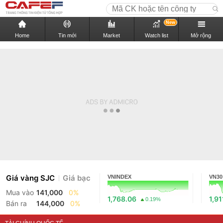
New
Home
Tin mới
Market
Watch list
Mở rộng
Giá vàng SJC
Giá bạc
VNINDEX
VN30
Mua vào
141,000
0%
1,768.06
1,91
0.19%
Bán ra
144,000
0%