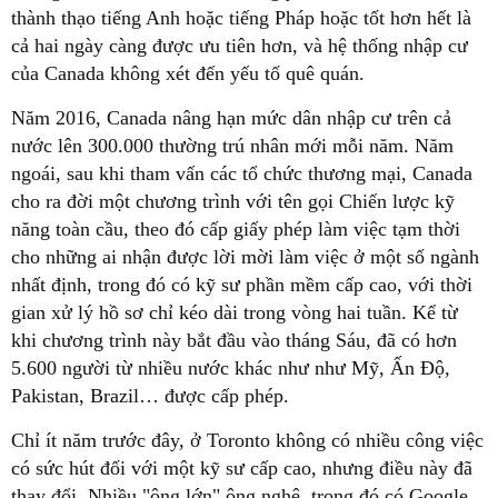
thành thạo tiếng Anh hoặc tiếng Pháp hoặc tốt hơn hết là
cả hai ngày càng được ưu tiên hơn, và hệ thống nhập cư
của Canada không xét đến yếu tố quê quán.
Năm 2016, Canada nâng hạn mức dân nhập cư trên cả
nước lên 300.000 thường trú nhân mới mỗi năm. Năm
ngoái, sau khi tham vấn các tổ chức thương mại, Canada
cho ra đời một chương trình với tên gọi Chiến lược kỹ
năng toàn cầu, theo đó cấp giấy phép làm việc tạm thời
cho những ai nhận được lời mời làm việc ở một số ngành
nhất định, trong đó có kỹ sư phần mềm cấp cao, với thời
gian xử lý hồ sơ chỉ kéo dài trong vòng hai tuần. Kể từ
khi chương trình này bắt đầu vào tháng Sáu, đã có hơn
5.600 người từ nhiều nước khác như như Mỹ, Ấn Độ,
Pakistan, Brazil… được cấp phép.
Chỉ ít năm trước đây, ở Toronto không có nhiều công việc
có sức hút đối với một kỹ sư cấp cao, nhưng điều này đã
thay đổi. Nhiều "ông lớn" ông nghệ, trong đó có Google,