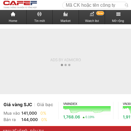
New
Home
Tin mới
Market
Watch list
Mở rộng
Giá vàng SJC
Giá bạc
VNINDEX
VN30
Mua vào
141,000
0%
1,768.06
1,91
0.19%
Bán ra
144,000
0%