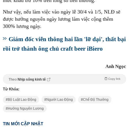
mức khấu trừ 10% trên tổng số tiền thưởng.
Như vậy, nếu làm việc vào ngày lễ 30/4 và 1/5, NLĐ sẽ
được hưởng nguyên ngày lương làm việc cộng thêm
300% lương ngày.
Giám đốc viễn thông hai lần 'lỡ dại', thất bại
rồi trở thành ông chủ craft beer iBiero
Anh Ngọc
Copy link
Theo
Nhịp sống kinh tế
Từ Khóa:
Bộ Luật Lao Động
Người Lao Động
Chế Độ Thưởng
Hưởng Nguyên Lương
TIN MỚI CẬP NHẬT