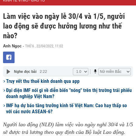
KINH TẾ VĨ MÔ - ĐẦU TƯ
Làm việc vào ngày lễ 30/4 và 1/5, người
lao động sẽ được hưởng lương như thế
nào?
THỨ 6 , 22/04/2022, 11:02
Anh Ngọc
-
Nghe đọc bài
2:22
Truy vết thu thuế kinh doanh qua app
Đại diện IMF nói gì về diễn biến "nóng" trên thị trường trái phiếu
doanh nghiệp Việt Nam?
IMF hạ dự báo tăng trưởng kinh tế Việt Nam: Cao hay thấp so
với các nước ASEAN-6?
Người lao động (NLĐ) làm việc vào ngày nghỉ 30/4 và 1/5
sẽ được trả lương theo quy định của Bộ luật Lao động.