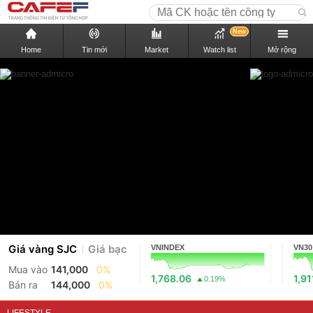
New
Home
Tin mới
Market
Watch list
Mở rộng
Giá vàng SJC
Giá bạc
VNINDEX
VN30
Mua vào
141,000
0%
1,768.06
1,91
0.19%
Bán ra
144,000
0%