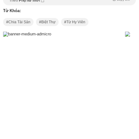
Theo
Phụ nữ mới
Từ Khóa:
Chia Tài Sản
Biệt Thự
Từ Hy Viên