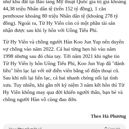
như khu đất tại Bảo tàng Mỹ thuật Quốc gia trị giá khoảng
44,38 triệu Nhân dân tệ (trên 152 tỷ đồng), 1 căn
penthouse khoảng 80 triệu Nhân dân tệ (khoảng 278 tỷ
đồng). Ngoài ra, Từ Hy Viên còn có một phần tài sản
nhận được sau khi ly hôn với Uông Tiểu Phi.
Từ Hy Viên và chồng người Hàn Koo Jun Yup nên duyên
vợ chồng vào năm 2022. Cả hai từng hẹn hò vào năm
1998 nhưng sau đó chia tay. Tới năm 2021 khi nghe tin
Từ Hy Viên ly hôn Uông Tiểu Phi, Koo Jun Yup đã "đánh
liều" liên lạc lại với nữ diễn viên bằng số điện thoại cũ.
Sau khi nối lại liên lạc, cả hai nhanh chóng nối lại tình
xưa. Tuy nhiên, khi gần tới kỷ niệm 3 năm kết hôn thì Từ
Hy Viên không may qua đời khiến người thân, bạn bè và
chồng người Hàn vô cùng đau đớn.
Theo Hà Phương
Copy link