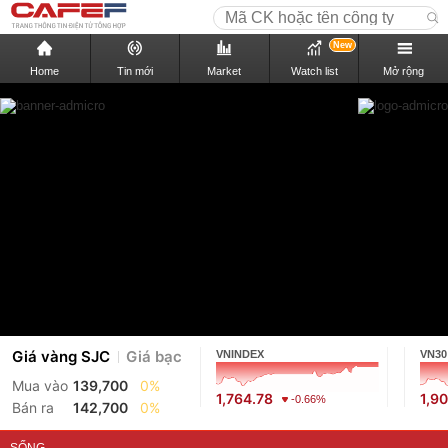
New
Home
Tin mới
Market
Watch list
Mở rộng
Giá vàng SJC
Giá bạc
VNINDEX
VN30
Mua vào
139,700
0%
1,764.78
1,9
-0.66%
Bán ra
142,700
0%