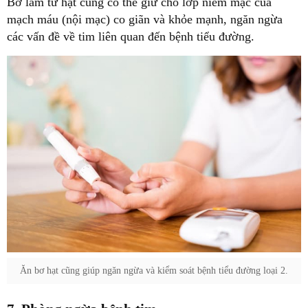
Bơ làm từ hạt cũng có thể giữ cho lớp niêm mạc của
mạch máu (nội mạc) co giãn và khỏe mạnh, ngăn ngừa
các vấn đề về tim liên quan đến bệnh tiểu đường.
Ăn bơ hạt cũng giúp ngăn ngừa và kiểm soát bệnh tiểu đường loại 2.