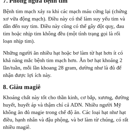
7. Phòng ngừa bệnh tim
Bệnh tim mạch xảy ra khi các mạch máu cứng lại (chứng
xơ vữa động mạch). Điều này có thể làm suy yếu tim và
dẫn đến suy tim. Điều này cũng có thể gây đột quỵ, đau
tim hoặc nhịp tim không đều (một tình trạng gọi là rối
loạn nhịp tim).
Những người ăn nhiều hạt hoặc bơ làm từ hạt hơn ít có
khả năng mắc bệnh tim mạch hơn. Ăn bơ hạt khoảng 2
lần/tuần, mỗi lần khoang 28 gram, dường như là đủ để
nhận được lợi ích này.
8. Giàu magiê
Khoáng chất này tốt cho thần kinh, cơ bắp, xương, đường
huyết, huyết áp và thậm chí cả ADN. Nhiều người Mỹ
không ăn đủ magie trong chế độ ăn. Các loại hạt như hạt
điều, hạnh nhân và đậu phộng, và bơ làm từ chúng, có rất
nhiều magiê.