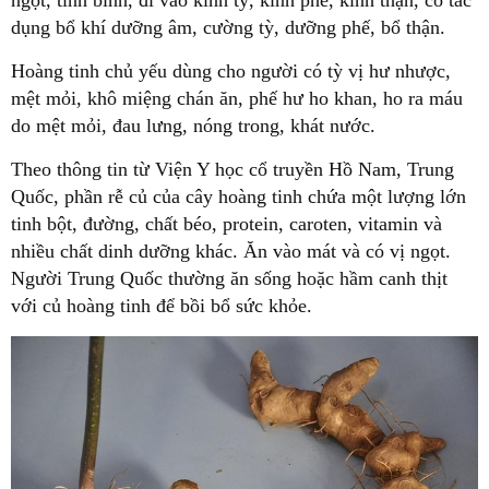
ngọt, tính bình, đi vào kinh tỳ, kinh phế, kinh thận, có tác
dụng bổ khí dưỡng âm, cường tỳ, dưỡng phế, bổ thận.
Hoàng tinh chủ yếu dùng cho người có tỳ vị hư nhược,
mệt mỏi, khô miệng chán ăn, phế hư ho khan, ho ra máu
do mệt mỏi, đau lưng, nóng trong, khát nước.
Theo thông tin từ Viện Y học cổ truyền Hồ Nam, Trung
Quốc, phần rễ củ của cây hoàng tinh chứa một lượng lớn
tinh bột, đường, chất béo, protein, caroten, vitamin và
nhiều chất dinh dưỡng khác. Ăn vào mát và có vị ngọt.
Người Trung Quốc thường ăn sống hoặc hầm canh thịt
với củ hoàng tinh để bồi bổ sức khỏe.