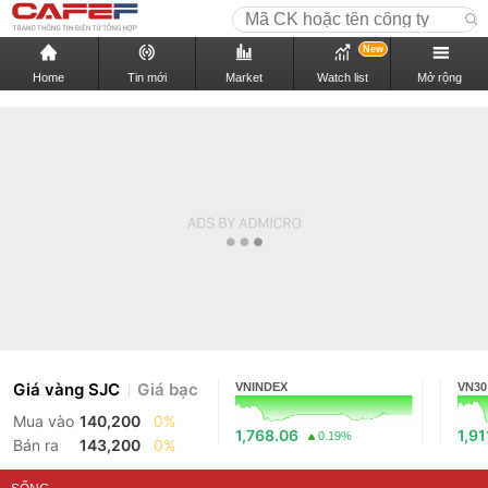
New
Home
Tin mới
Market
Watch list
Mở rộng
Giá vàng SJC
Giá bạc
VNINDEX
VN30
Mua vào
140,200
0%
1,768.06
1,91
0.19%
Bán ra
143,200
0%