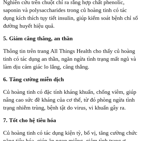
Nghiên cứu trên chuột chỉ ra rằng hợp chất phenolic,
saponin và polysaccharides trong củ hoàng tinh có tác
dụng kích thích tụy tiết insulin, giúp kiểm soát bệnh chỉ số
đường huyết hiệu quả.
5. Giảm căng thẳng, an thần
Thông tin trên trang All Things Health cho thấy củ hoàng
tinh có tác dụng an thần, ngăn ngừa tình trạng mất ngủ và
làm dịu cảm giác lo lắng, căng thẳng.
6. Tăng cường miễn dịch
Củ hoàng tinh có đặc tính kháng khuẩn, chống viêm, giúp
nâng cao sức đề kháng của cơ thể, từ đó phòng ngừa tình
trạng nhiễm trùng, bệnh tật do virus, vi khuẩn gây ra.
7. Tốt cho hệ tiêu hóa
Củ hoàng tinh có tác dụng kiện tỳ, bổ vị, tăng cường chức
năng tiêu hóa, giúp ăn ngon miệng, giảm tình trạng ợ