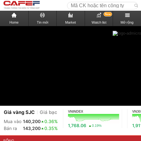
New
Home
Tin mới
Market
Watch list
Mở rộng
Giá vàng SJC
Giá bạc
VNINDEX
VN30
Mua vào
140,200
0.36%
1,768.06
1,91
0.19%
Bán ra
143,200
0.35%