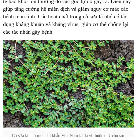
tế bào khỏi tổn thương do các gốc tự do gây ra. Điều này
giúp tăng cường hệ miễn dịch và giảm nguy cơ mắc các
bệnh mãn tính. Các hoạt chất trong cỏ sữa lá nhỏ có tác
dụng kháng khuẩn và kháng virus, giúp cơ thể chống lại
các tác nhân gây bệnh.
Cỏ sữa lá nhỏ mọc dại khắp Việt Nam lại là vị thuốc quý cho sức