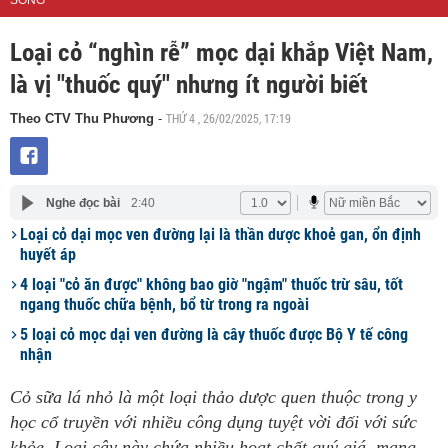
SỐNG
Loại cỏ “nghìn rễ” mọc dại khắp Việt Nam,
là vị "thuốc quý" nhưng ít người biết
THỨ 4 , 26/02/2025, 17:19
Theo CTV Thu Phương
-
Nghe đọc bài
2:40
Loại cỏ dại mọc ven đường lại là thần dược khoẻ gan, ổn định
huyết áp
4 loại "cỏ ăn được" không bao giờ "ngậm" thuốc trừ sâu, tốt
ngang thuốc chữa bệnh, bổ từ trong ra ngoài
5 loại cỏ mọc dại ven đường là cây thuốc được Bộ Y tế công
nhận
Cỏ sữa lá nhỏ là một loại thảo dược quen thuộc trong y
học cổ truyền với nhiều công dụng tuyệt vời đối với sức
khỏe. Loại cây này chứa nhiều hoạt chất quý giá, mang