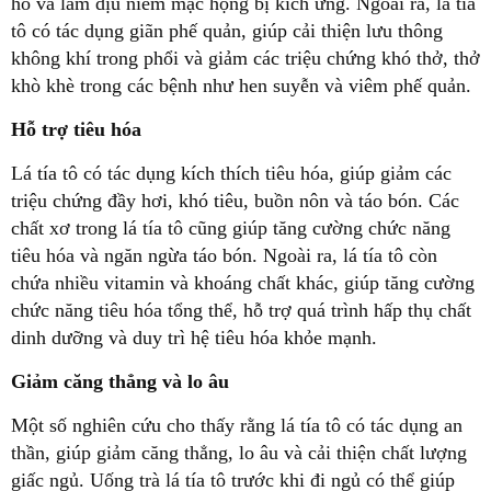
ho và làm dịu niêm mạc họng bị kích ứng. Ngoài ra, lá tía
tô có tác dụng giãn phế quản, giúp cải thiện lưu thông
không khí trong phổi và giảm các triệu chứng khó thở, thở
khò khè trong các bệnh như hen suyễn và viêm phế quản.
Hỗ trợ tiêu hóa
Lá tía tô có tác dụng kích thích tiêu hóa, giúp giảm các
triệu chứng đầy hơi, khó tiêu, buồn nôn và táo bón. Các
chất xơ trong lá tía tô cũng giúp tăng cường chức năng
tiêu hóa và ngăn ngừa táo bón. Ngoài ra, lá tía tô còn
chứa nhiều vitamin và khoáng chất khác, giúp tăng cường
chức năng tiêu hóa tổng thể, hỗ trợ quá trình hấp thụ chất
dinh dưỡng và duy trì hệ tiêu hóa khỏe mạnh.
Giảm căng thẳng và lo âu
Một số nghiên cứu cho thấy rằng lá tía tô có tác dụng an
thần, giúp giảm căng thẳng, lo âu và cải thiện chất lượng
giấc ngủ. Uống trà lá tía tô trước khi đi ngủ có thể giúp