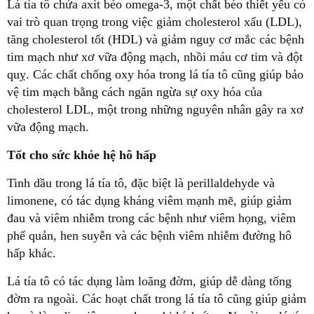
Lá tía tô chứa axit béo omega-3, một chất béo thiết yếu có
vai trò quan trọng trong việc giảm cholesterol xấu (LDL),
tăng cholesterol tốt (HDL) và giảm nguy cơ mắc các bệnh
tim mạch như xơ vữa động mạch, nhồi máu cơ tim và đột
quỵ. Các chất chống oxy hóa trong lá tía tô cũng giúp bảo
vệ tim mạch bằng cách ngăn ngừa sự oxy hóa của
cholesterol LDL, một trong những nguyên nhân gây ra xơ
vữa động mạch.
Tốt cho sức khỏe hệ hô hấp
Tinh dầu trong lá tía tô, đặc biệt là perillaldehyde và
limonene, có tác dụng kháng viêm mạnh mẽ, giúp giảm
đau và viêm nhiễm trong các bệnh như viêm họng, viêm
phế quản, hen suyễn và các bệnh viêm nhiễm đường hô
hấp khác.
Lá tía tô có tác dụng làm loãng đờm, giúp dễ dàng tống
đờm ra ngoài. Các hoạt chất trong lá tía tô cũng giúp giảm