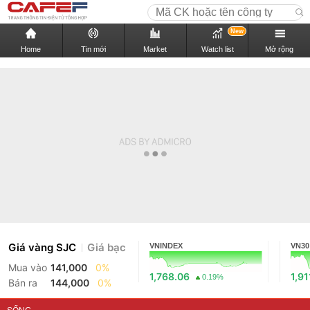
New
Home
Tin mới
Market
Watch list
Mở rộng
Giá vàng SJC
Giá bạc
VNINDEX
VN30
Mua vào
141,000
0%
1,768.06
1,91
0.19%
Bán ra
144,000
0%