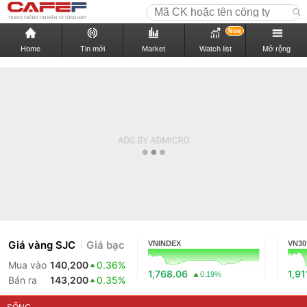
New
Home
Tin mới
Market
Watch list
Mở rộng
Giá vàng SJC
Giá bạc
VNINDEX
VN30
Mua vào
140,200
0.36%
1,768.06
1,91
0.19%
Bán ra
143,200
0.35%