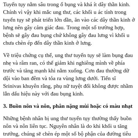
Tuyến tụy nằm sâu trong ổ bụng và khá ít dây thần kinh.
Chính vì vậy khi mắc ung thư, các khối u ác tính trong
tuyến tụy sẽ phát triển lớn dần, ăn vào các dây thần kinh ở
lưng nên gây cảm giác đau. Trong một số trường hợp,
bệnh sẽ gây đau bụng chứ không gây đau lưng vì khối u
chưa chèn ép đến dây thần kinh ở lưng.
Về triệu chứng cụ thể, ung thư tuyến tụy sẽ làm bụng đau
nhẹ và râm ran, có thể giảm khi nghiêng mình về phía
trước và tăng mạnh khi nằm xuống. Cơn đau thường dữ
dội vào ban đêm và tỏa ra vùng lưng dưới. Tiến sĩ
Srinivas khuyên rằng, phụ nữ tuyệt đối không được nhầm
lẫn dấu hiệu này với đau bụng kinh.
3. Buồn nôn và nôn, phân nặng mùi hoặc có màu nhạt
Những bệnh nhân bị ung thư tuyến tụy thường thấy buồn
nôn và nôn liên tục. Nguyên nhân là do khi khối u tăng
trưởng, chúng sẽ chèn ép một số bộ phận của đường tiêu