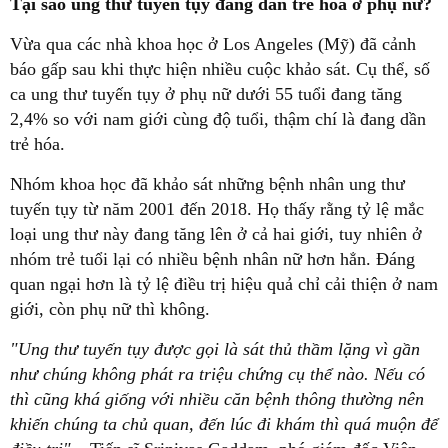
Tại sao ung thư tuyến tụy đang dần trẻ hóa ở phụ nữ?
Vừa qua các nhà khoa học ở Los Angeles (Mỹ) đã cảnh
báo gấp sau khi thực hiện nhiều cuộc khảo sát. Cụ thể, số
ca ung thư tuyến tụy ở phụ nữ dưới 55 tuổi đang tăng
2,4% so với nam giới cùng độ tuổi, thậm chí là đang dần
trẻ hóa.
Nhóm khoa học đã khảo sát những bệnh nhân ung thư
tuyến tụy từ năm 2001 đến 2018. Họ thấy rằng tỷ lệ mắc
loại ung thư này đang tăng lên ở cả hai giới, tuy nhiên ở
nhóm trẻ tuổi lại có nhiều bệnh nhân nữ hơn hẳn. Đáng
quan ngại hơn là tỷ lệ điều trị hiệu quả chỉ cải thiện ở nam
giới, còn phụ nữ thì không.
"Ung thư tuyến tụy được gọi là sát thủ thầm lặng vì gần
như chúng không phát ra triệu chứng cụ thể nào. Nếu có
thì cũng khá giống với nhiều căn bệnh thông thường nên
khiến chúng ta chủ quan, đến lúc đi khám thì quá muộn để