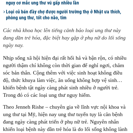
nguy cơ mắc ung thư vú gấp nhiều lần
Loại củ bán đầy chợ được người trường thọ ở Nhật ưa thích,
phòng ung thư, tốt cho não, tim
Các nhà khoa học lên tiếng cảnh báo loại ung thư này
đang dần trẻ hóa, đặc biệt hay gặp ở phụ nữ do lối sống
ngày nay.
Nhịp sống xã hội hiện đại rất hối hả và bận rộn, có nhiều
người thậm chí không còn thời gian để nghỉ ngơi, chăm
sóc bản thân. Cộng thêm với việc sinh hoạt không điều
độ, thức khuya làm việc, ăn uống không hợp vệ sinh…
khiến bệnh tật ngày càng phát sinh nhiều ở người trẻ.
Trong đó có các loại ung thư nguy hiểm.
Theo Jenneh Rishe – chuyên gia về lĩnh vực nội khoa và
ung thư tại Mỹ, hiện nay ung thư tuyến tụy là căn bệnh
đang ngày càng phát triển ở phụ nữ trẻ. Nguyên nhân
khiến loại bệnh này dần trẻ hóa là do lối sống không lành