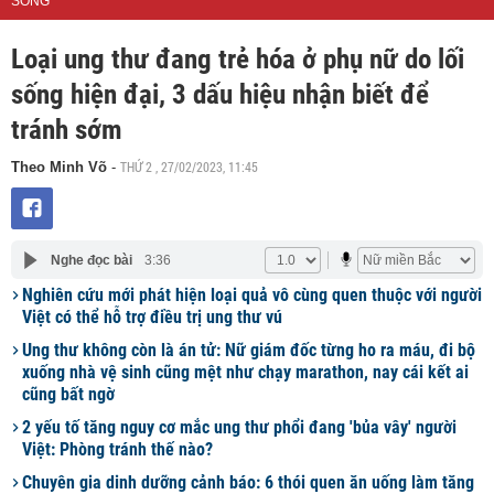
SỐNG
Loại ung thư đang trẻ hóa ở phụ nữ do lối
sống hiện đại, 3 dấu hiệu nhận biết để
tránh sớm
THỨ 2 , 27/02/2023, 11:45
Theo Minh Võ
-
Nghe đọc bài
3:36
Nghiên cứu mới phát hiện loại quả vô cùng quen thuộc với người
Việt có thể hỗ trợ điều trị ung thư vú
Ung thư không còn là án tử: Nữ giám đốc từng ho ra máu, đi bộ
xuống nhà vệ sinh cũng mệt như chạy marathon, nay cái kết ai
cũng bất ngờ
2 yếu tố tăng nguy cơ mắc ung thư phổi đang 'bủa vây' người
Việt: Phòng tránh thế nào?
Chuyên gia dinh dưỡng cảnh báo: 6 thói quen ăn uống làm tăng