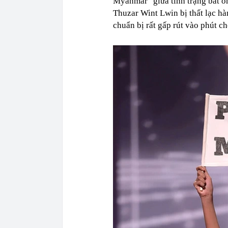
Myanmar" giữa tình trạng bất ổn
Thuzar Wint Lwin bị thất lạc h
chuẩn bị rất gấp rút vào phút c