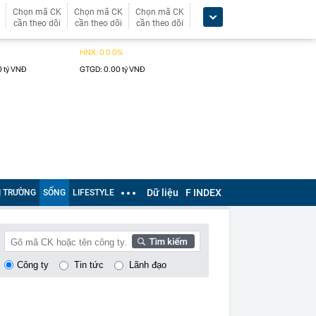
Chọn mã CK
Chọn mã CK
Chọn mã CK
cần theo dõi
cần theo dõi
cần theo dõi
Dữ liệu
F INDEX
Ị TRƯỜNG
SỐNG
LIFESTYLE
Công ty
Tin tức
Lãnh đạo