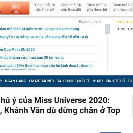
Chọn mã CK
Chọn mã CK
Chọn mã CK
Chọn mã CK
cần theo dõi
cần theo dõi
cần theo dõi
cần theo dõi
Đọc nhanh >>
ậm mô hình AI mới trước lo ngại an ninh mạng
Nguyễn Thị Hằng SN 1987 liên quan đến số tiền 14 tỷ
ễn Cao Minh SN 2000
 khách hàng vừa mua gần 20 tấn vàng
xuất giảm 30% thuế thu nhập cho hộ kinh doanh, doanh
nh thu đến 10 tỷ đồng
n lọt top đẹp nhất thế giới: Về Việt Nam làm Á hậu là phụ,
P
NGÂN HÀNG
SMART MONEY
TÀI CHÍNH QUỐC TẾ
VĨ MÔ
KINH TẾ SỐ
TH
ứ này là chính
 du lịch lớn nhất Trung Quốc: Ép khách sạn ký hợp đồng
 tác không thể tự quyết định giá
chú ý của Miss Universe 2020:
hoạch đấu giá 8 lô đất tại Khu đô thị mới Thủ Thiêm
 Khánh Vân dù dừng chân ở Top
3 thói quen này chứng tỏ họ đang sống giả tạo với chính
nh báo quan trọng đến người thường xuyên nhận tiền