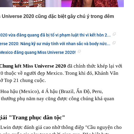
 Universe 2020 cũng đặc biệt gây chú ý trong đêm
20 vừa đăng quang đã bị tố vi phạm luật thi vì kết hôn 2...
rse 2020: Nàng kỹ sư máy tính với nhan sắc và body nức...
Mexico đăng quang Miss Universe 2020!
Chung kết Miss Universe 2020
đã chính thức khép lại với
0 thuộc về người đẹp Mexico. Trong khi đó, Khánh Vân
 ở Top 21 chung cuộc.
 Hoa hậu (Mexico), 4 Á hậu (Brazil, Ấn Độ, Peru,
ải thưởng phụ năm nay cũng được công chúng khá quan
iải "Trang phục dân tộc"
Lwin được đánh giá cao nhờ thông điệp "Cầu nguyện cho