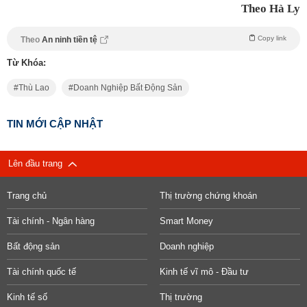
Theo Hà Ly
Copy link
Theo
An ninh tiền tệ
Từ Khóa:
Thù Lao
Doanh Nghiệp Bất Động Sản
TIN MỚI CẬP NHẬT
Lên đầu trang
Trang chủ
Thị trường chứng khoán
Tài chính - Ngân hàng
Smart Money
Bất động sản
Doanh nghiệp
Tài chính quốc tế
Kinh tế vĩ mô - Đầu tư
Kinh tế số
Thị trường