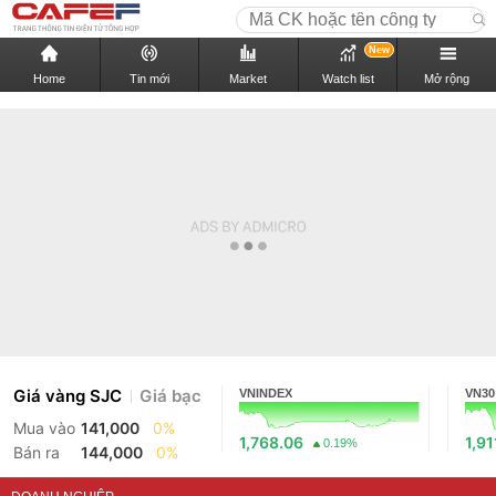
New
Home
Tin mới
Market
Watch list
Mở rộng
Giá vàng SJC
Giá bạc
VNINDEX
VN30
Mua vào
141,000
0%
1,768.06
1,91
0.19%
Bán ra
144,000
0%