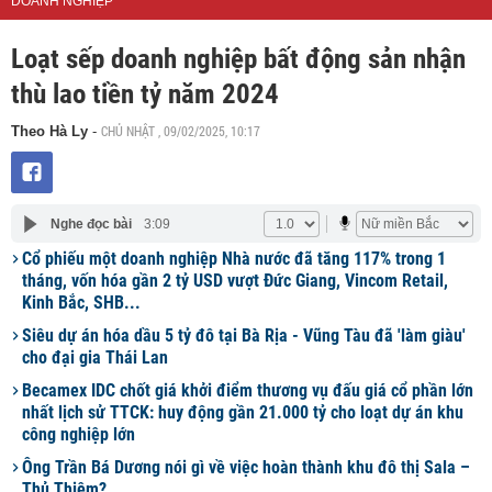
DOANH NGHIỆP
Loạt sếp doanh nghiệp bất động sản nhận
thù lao tiền tỷ năm 2024
CHỦ NHẬT , 09/02/2025, 10:17
Theo Hà Ly
-
Nghe đọc bài
3:09
Cổ phiếu một doanh nghiệp Nhà nước đã tăng 117% trong 1
tháng, vốn hóa gần 2 tỷ USD vượt Đức Giang, Vincom Retail,
Kinh Bắc, SHB...
Siêu dự án hóa dầu 5 tỷ đô tại Bà Rịa - Vũng Tàu đã 'làm giàu'
cho đại gia Thái Lan
Becamex IDC chốt giá khởi điểm thương vụ đấu giá cổ phần lớn
nhất lịch sử TTCK: huy động gần 21.000 tỷ cho loạt dự án khu
công nghiệp lớn
Ông Trần Bá Dương nói gì về việc hoàn thành khu đô thị Sala –
Thủ Thiêm?