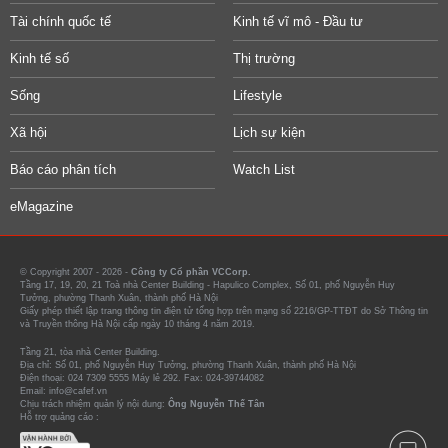
Tài chính quốc tế
Kinh tế vĩ mô - Đầu tư
Kinh tế số
Thị trường
Sống
Lifestyle
Xã hội
Lịch sự kiện
Báo cáo phân tích
Watch List
eMagazine
© Copyright 2007 - 2026 -
Công ty Cổ phần VCCorp.
Tầng 17, 19, 20, 21 Toà nhà Center Building - Hapulico Complex, Số 01, phố Nguyễn Huy
Tưởng, phường Thanh Xuân, thành phố Hà Nội
Giấy phép thiết lập trang thông tin điện tử tổng hợp trên mạng số 2216/GP-TTĐT do Sở Thông tin
và Truyền thông Hà Nội cấp ngày 10 tháng 4 năm 2019.
Tầng 21, tòa nhà Center Building.
Địa chỉ: Số 01, phố Nguyễn Huy Tưởng, phường Thanh Xuân, thành phố Hà Nội
Điện thoại: 024 7309 5555 Máy lẻ 292. Fax: 024-39744082
Email: info@cafef.vn
Chịu trách nhiệm quản lý nội dung:
Ông Nguyễn Thế Tân
Hỗ trợ quảng cáo :