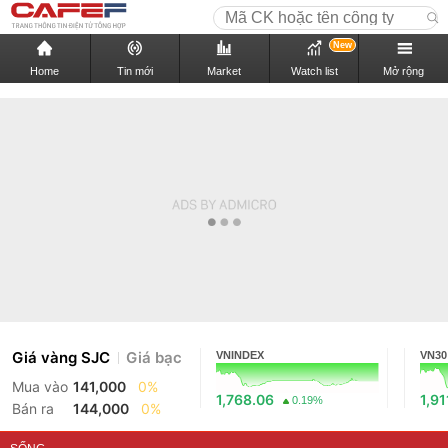
New
Home
Tin mới
Market
Watch list
Mở rộng
Giá vàng SJC
Giá bạc
VNINDEX
VN30
Mua vào
141,000
0%
1,768.06
1,91
0.19%
Bán ra
144,000
0%