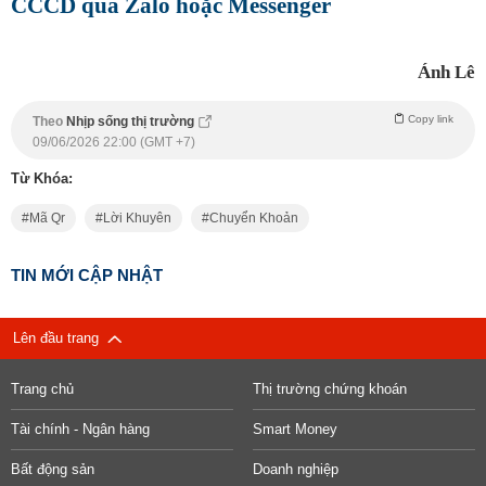
CCCD qua Zalo hoặc Messenger
Ánh Lê
Copy link
Theo
Nhịp sống thị trường
09/06/2026 22:00 (GMT +7)
Từ Khóa:
Mã Qr
Lời Khuyên
Chuyển Khoản
TIN MỚI CẬP NHẬT
Lên đầu trang
Trang chủ
Thị trường chứng khoán
Tài chính - Ngân hàng
Smart Money
Bất động sản
Doanh nghiệp