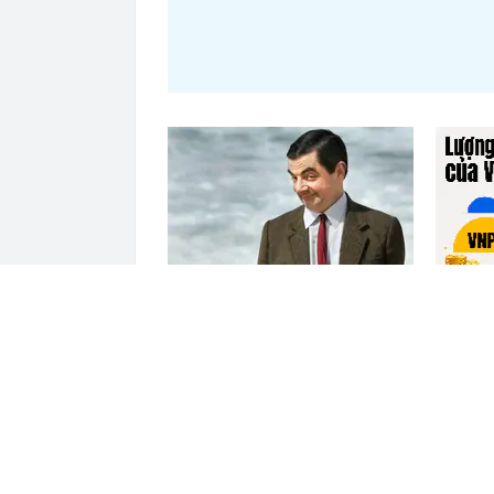
Nắm trong tay Điện Máy Xanh,
VNPT nắ
Bách Hóa Xanh, An Khang, vốn
62.000 
hóa MWG chỉ ngang DMX
Vinhome
ĐỌC THÊM