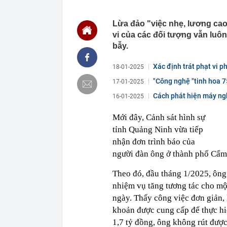
08:33
Hưng Yên giao
ở xã hội 6.000
Lừa đảo "việc nhẹ, lương cao
08:32
Vĩnh Long: Ng
vi của các đối tượng vẫn luô
sau, cần nhan
bẫy.
08:30
Công an đề ng
chóng nộp phạ
Xác định trát phạt vi p
18-01-2025
08:30
Honda Click16
"Công nghệ "tinh hoa 7
17-01-2025
thách thức H
Cách phát hiện máy ng
16-01-2025
08:27
Ngày 7/8, Quố
phục vụ APEC
Mới đây, Cảnh sát hình sự
08:26
Không còn chạ
trong bối cản
tỉnh Quảng Ninh vừa tiếp
08:26
Nghịch lý lớn
nhận đơn trình báo của
người đàn ông ở thành phố Cẩm P
08:23
Bát phở 25.00
nhầm, phải dụ
Theo đó, đầu tháng 1/2025, ông 
08:18
Thông báo qua
khoản
nhiệm vụ tăng tương tác cho một
ngày. Thấy công việc đơn giản, l
khoản được cung cấp để thực hi
1,7 tỷ đồng, ông không rút được