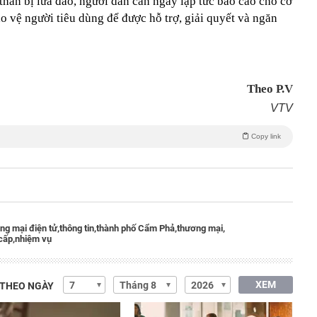
hân bị lừa đảo, người dân cần ngay lập tức báo cáo cho cơ
 vệ người tiêu dùng để được hỗ trợ, giải quyết và ngăn
Theo P.V
VTV
Copy link
ng mại điện tử,
thông tin,
thành phố Cẩm Phả,
thương mại,
cấp,
nhiệm vụ
XEM
 THEO NGÀY