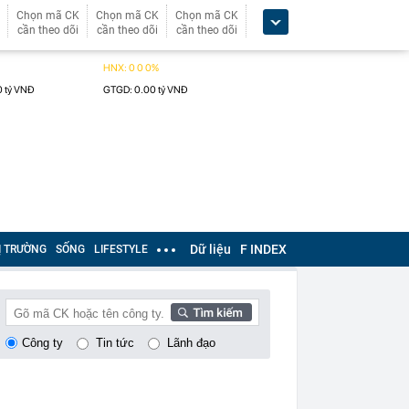
Chọn mã CK
Chọn mã CK
Chọn mã CK
cần theo dõi
cần theo dõi
cần theo dõi
Dữ liệu
F INDEX
Ị TRƯỜNG
SỐNG
LIFESTYLE
Công ty
Tin tức
Lãnh đạo