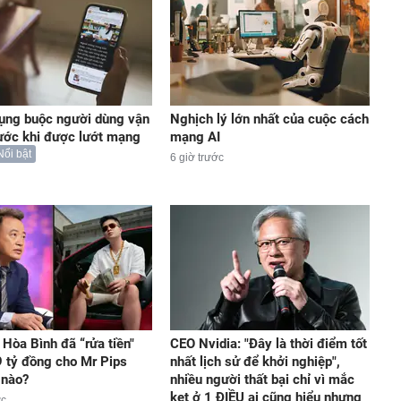
ụng buộc người dùng vận
Nghịch lý lớn nhất của cuộc cách
ước khi được lướt mạng
mạng AI
Nổi bật
6 giờ trước
Hòa Bình đã “rửa tiền"
CEO Nvidia: "Đây là thời điểm tốt
 tỷ đồng cho Mr Pips
nhất lịch sử để khởi nghiệp",
 nào?
nhiều người thất bại chỉ vì mắc
kẹt ở 1 ĐIỀU ai cũng hiểu nhưng
ớc