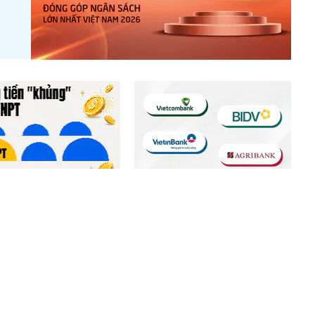
m giữ lượng tiền hơn
Cả nghìn nhân viên tại
tỷ đồng, lớn hơn cả
Vietcombank, VietinBank, BIDV
s, Viettel Global
và Agribank nghỉ việc trong nửa
đầu năm 2026