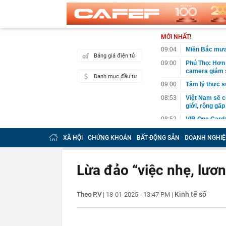
MỚI NHẤT!
09:04
Miền Bắc mưa
Bảng giá điện tử
09:00
Phú Thọ: Hơn 
camera giám s
Danh mục đầu tư
09:00
Tâm lý thực s
08:53
Việt Nam sẽ c
giới, rộng gấp
08:52
VIB One Card: 
08:50
Lý do nhà vệ 
XÃ HỘI
CHỨNG KHOÁN
BẤT ĐỘNG SẢN
DOANH NGHIỆ
08:47
Thông báo qua
08:44
Vì sao nhiều 
Lừa đảo “việc nhẹ, lương
đây mới là x
08:42
Chi phí xây n
Kinh tế số
Theo P.V
|
18-01-2025 - 13:47 PM
|
08:38
Biệt thự 1.80
năng lượng
08:34
Tịch thu kho v
hiện trường l