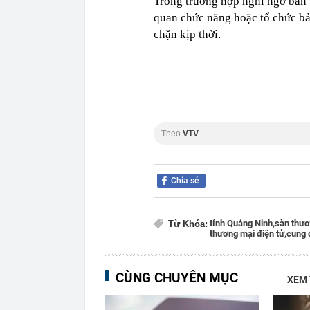
Trong trường hợp nghi ngờ bản t
quan chức năng hoặc tổ chức bảo
chặn kịp thời.
Theo
VTV
Chia sẻ
tỉnh Quảng Ninh,
sàn thươ
Từ Khóa:
thương mại điện tử,
cung 
CÙNG CHUYÊN MỤC
XEM