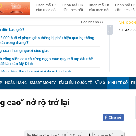
Chọn mã CK
Chọn mã CK
Chọn mã CK
Chọn mã CK
cần theo dõi
cần theo dõi
cần theo dõi
cần theo dõi
Đọc nhanh >>
 đến bao giờ?
3.000 ô tô vi phạm giao thông bị phát hiện qua hệ thống
át trong tháng 7
ự của những người siêu giàu
ó công viên câu cá rừng ngập mặn quy mô top đầu thế
 45 lần sân Mỹ Đình
Một chiếc thẻ cho mọi giai đoạn tài chính
sinh thường nằm ở ngoài rìa công viên?
P
NGÂN HÀNG
SMART MONEY
TÀI CHÍNH QUỐC TẾ
VĨ MÔ
KINH TẾ SỐ
TH
n trọng đến tất cả người dùng VNeID
gia đình không còn đặt bồn rửa trong phòng tắm? Hóa ra
 cao” nở rộ trở lại
u hướng đang được ưa chuộng
hà mái Nhật 1 tầng 3 phòng ngủ 100m² bao nhiêu?
0m² gây ấn tượng với hồ nước và loạt giải pháp tiết kiệm
Chia sẻ
àng trị giá 11.660 tỷ đồng dưới nền nhà một lão nông,
ập tức bị phong tỏa
1:49
Nghe đọc bài