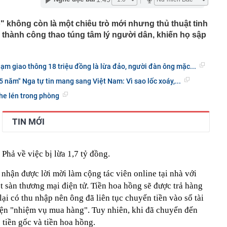
 thêm 68.000 m2 đất cho Vinhomes thực hiện dự án nhà
 tỷ đồng
" không còn là một chiêu trò mới nhưng thủ thuật tinh
ười dân phát sinh giao dịch chuyển khoản có nội dung
n thành công thao túng tâm lý người dân, khiến họ sập
h chóng trình báo công an
hị 856 chủ phương tiện vi phạm mang biển số sau nhanh
t nguội theo Nghị định 168
hạm giao thông 18 triệu đồng là lừa đảo, người đàn ông mặc...
0 2026 ra mắt với phanh ABS và thiết kế mới, sẵn sàng
5 năm" Nga tự tin mang sang Việt Nam: Vì sao lốc xoáy,...
onda Air Blade và Yamaha NVX
he lén trong phòng
c hội thảo luận về chính sách đặc thù cho các dự án
 2027
y đua mở rộng quy mô, các đại gia BĐS đang sẽ làm gì
TIN MỚI
h mới?
 nhất của cuộc cách mạng AI
hả về việc bị lừa 1,7 tỷ đồng.
0 đồng giữa trung tâm Hà Nội gây sốt: "Cứ tưởng nhìn
i mắt mấy lần"
nhận được lời mời làm cộng tác viên online tại nhà với
n trọng đến người thường xuyên giao dịch chuyển
 sàn thương mại điện tử. Tiền hoa hồng sẽ được trả hàng
ại có thu nhập nên ông đã liên tục chuyển tiền vào số tài
ện "nhiệm vụ mua hàng". Tuy nhiên, khi đã chuyển đến
 tiền gốc và tiền hoa hồng.