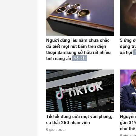
Người dùng lâu năm chưa chắc
5 ứng d
đã biết một nút bấm trên điện
động tr
thoại Samsung sở hữu rất nhiều
xã hội
tính năng ẩn
Nổi bật
TikTok đóng cửa một văn phòng,
Nguyễn 
sa thải 250 nhân viên
gần 319
như thế
6 giờ trước
6 giờ trư