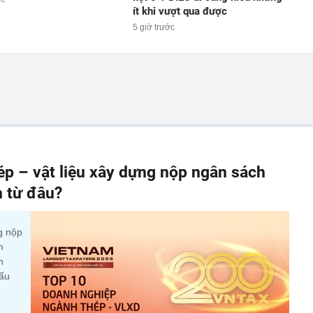
ít khi vượt qua được
5 giờ trước
p – vật liệu xây dựng nộp ngân sách
n từ đâu?
g nộp
m
n
cấu