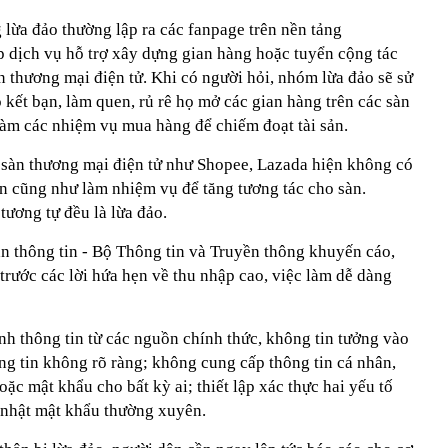
g lừa đảo thường lập ra các fanpage trên nền tảng
 dịch vụ hỗ trợ xây dựng gian hàng hoặc tuyển cộng tác
àn thương mại điện tử. Khi có người hỏi, nhóm lừa đảo sẽ sử
kết bạn, làm quen, rủ rê họ mở các gian hàng trên các sàn
làm các nhiệm vụ mua hàng để chiếm đoạt tài sản.
 sàn thương mại điện tử như Shopee, Lazada hiện không có
ên cũng như làm nhiệm vụ để tăng tương tác cho sàn.
tương tự đều là lừa đảo.
àn thông tin - Bộ Thông tin và Truyền thông khuyến cáo,
trước các lời hứa hẹn về thu nhập cao, việc làm dễ dàng
nh thông tin từ các nguồn chính thức, không tin tưởng vào
g tin không rõ ràng; không cung cấp thông tin cá nhân,
ặc mật khẩu cho bất kỳ ai; thiết lập xác thực hai yếu tố
p nhật mật khẩu thường xuyên.