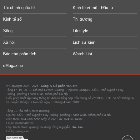
Tài chính quốc tế
Kinh tế vĩ mô - Đầu tư
Kinh tế số
Thị trường
Sống
Lifestyle
Xã hội
Lịch sự kiện
Báo cáo phân tích
Watch List
eMagazine
© Copyright 2007 - 2026 -
Công ty Cổ phần VCCorp.
Tầng 17, 19, 20, 21 Toà nhà Center Building - Hapulico Complex, Số 01, phố Nguyễn Huy
Tưởng, phường Thanh Xuân, thành phố Hà Nội
Giấy phép thiết lập trang thông tin điện tử tổng hợp trên mạng số 2216/GP-TTĐT do Sở Thông tin
và Truyền thông Hà Nội cấp ngày 10 tháng 4 năm 2019.
Tầng 21, tòa nhà Center Building.
Địa chỉ: Số 01, phố Nguyễn Huy Tưởng, phường Thanh Xuân, thành phố Hà Nội
Điện thoại: 024 7309 5555 Máy lẻ 292. Fax: 024-39744082
Email: info@cafef.vn
Chịu trách nhiệm quản lý nội dung:
Ông Nguyễn Thế Tân
Hỗ trợ quảng cáo :