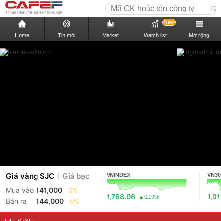
New
Home
Tin mới
Market
Watch list
Mở rộng
Giá vàng SJC
Giá bạc
VNINDEX
VN30
Mua vào
141,000
0%
1,768.06
1,91
0.19%
Bán ra
144,000
0%