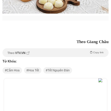
Theo Giang Châu
Copy link
Theo
VTV.VN
Từ Khóa:
Cắm Hoa
Hoa Tết
Tết Nguyên Đán