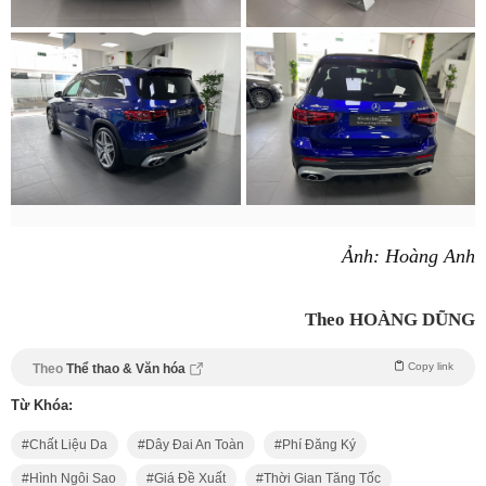
Ảnh: Hoàng Anh
Theo HOÀNG DŨNG
Copy link
Theo
Thể thao & Văn hóa
Từ Khóa:
Chất Liệu Da
Dây Đai An Toàn
Phí Đăng Ký
Hình Ngôi Sao
Giá Đề Xuất
Thời Gian Tăng Tốc