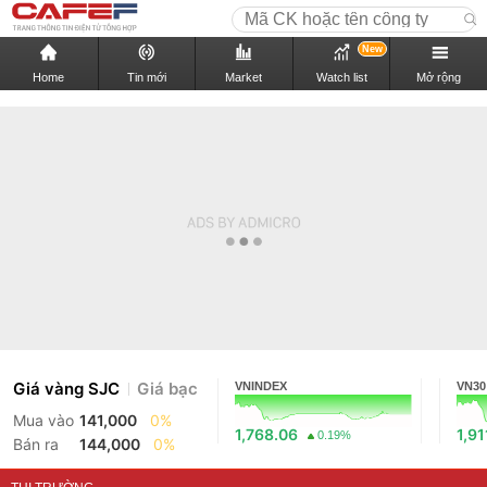
New
Home
Tin mới
Market
Watch list
Mở rộng
Giá vàng SJC
Giá bạc
VNINDEX
VN30
Mua vào
141,000
0%
1,768.06
1,91
0.19%
Bán ra
144,000
0%