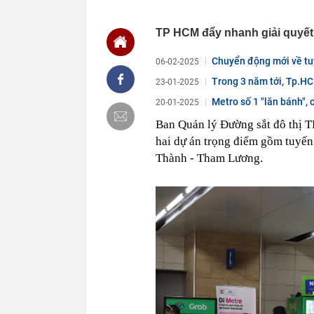
00:01
VNPT nắm giữ 
Viettel Global
TP HCM đẩy nhanh giải quyết 
00:01
Nắm trong ta
MWG chỉ nga
Chuyển động mới về tu
06-02-2025
00:01
Khám xét ngôi
5 thỏi vàng gi
Trong 3 năm tới, Tp.HC
23-01-2025
23:28
4 dấu hiệu nh
Metro số 1 "lăn bánh", 
20-01-2025
23:12
Quốc gia có l
vượt Hàn Quốc
Ban Quản lý Đường sắt đô thị
hai dự án trọng điểm gồm tuyến
23:01
Người bán trá
nghề lại kiểm 
Thành - Tham Lương.
23:00
Tiếp viên tàu
sao nhiều hơn
22:34
Cụ bà 70 tuổi
biết bí quyết
22:34
Ngôi nhà chứ
22:31
Giá vàng vượt
22:30
Một doanh ngh
22:08
Lời khuyên ch