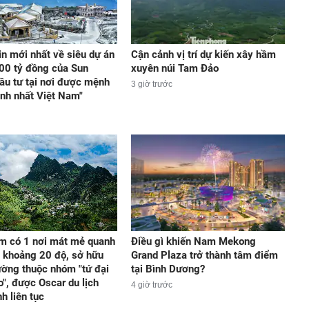
in mới nhất về siêu dự án
Cận cảnh vị trí dự kiến xây hầm
00 tỷ đồng của Sun
xuyên núi Tam Đảo
ầu tư tại nơi được mệnh
3 giờ trước
ạnh nhất Việt Nam"
m có 1 nơi mát mẻ quanh
Điều gì khiến Nam Mekong
 khoảng 20 độ, sở hữu
Grand Plaza trở thành tâm điểm
ờng thuộc nhóm "tứ đại
tại Bình Dương?
o", được Oscar du lịch
4 giờ trước
h liên tục