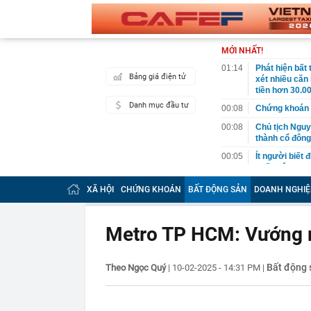
MỚI NHẤT!
01:14
Phát hiện bất
Bảng giá điện tử
xét nhiều căn
tiền hơn 30.00
Danh mục đầu tư
00:08
Chứng khoán 
00:08
Chủ tịch Nguy
thành cổ đông
00:05
Ít người biết 
nhất biên cươ
trekking
XÃ HỘI
CHỨNG KHOÁN
BẤT ĐỘNG SẢN
DOANH NGHIỆ
00:05
Việt Nam có 1
giường bệnh, 
2026"
Metro TP HCM: Vướng 
00:05
56 mã chứng k
00:03
Một doanh ngh
năm 2026, lợ
Bất động 
Theo Ngọc Quý
|
10-02-2025 - 14:31 PM
|
00:03
Chứng khoán 
ngay trong th