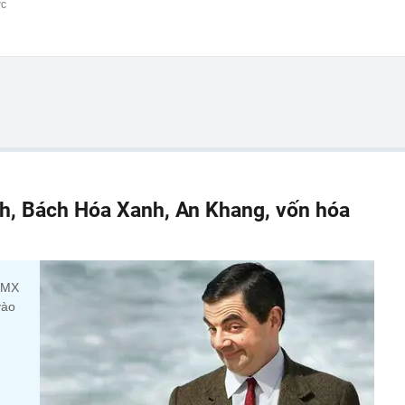
ớc
h, Bách Hóa Xanh, An Khang, vốn hóa
 DMX
vào