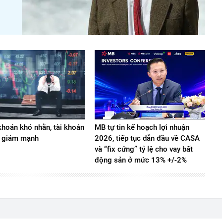
hoán khó nhằn, tài khoản
MB tự tin kế hoạch lợi nhuận
 giảm mạnh
2026, tiếp tục dẫn đầu về CASA
và “fix cứng” tỷ lệ cho vay bất
động sản ở mức 13% +/-2%