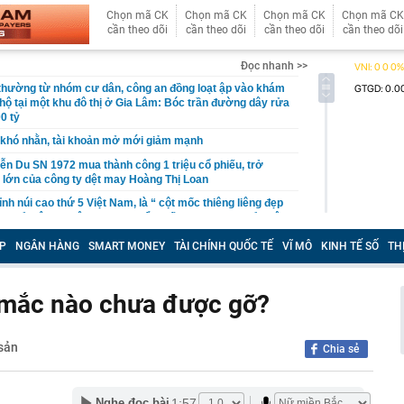
Chọn mã CK
Chọn mã CK
Chọn mã CK
Chọn mã CK
cần theo dõi
cần theo dõi
cần theo dõi
cần theo dõi
Đọc nhanh >>
 thường từ nhóm cư dân, công an đồng loạt ập vào khám
 hộ tại một khu đô thị ở Gia Lâm: Bóc trần đường dây rửa
0 tỷ
khó nhằn, tài khoản mở mới giảm mạnh
ễn Du SN 1972 mua thành công 1 triệu cổ phiếu, trở
 lớn của công ty dệt may Hoàng Thị Loan
đỉnh núi cao thứ 5 Việt Nam, là “ cột mốc thiêng liêng đẹp
ng” ở độ cao trên 3.000m, điểm đến "trong mơ" của dân
P
NGÂN HÀNG
SMART MONEY
TÀI CHÍNH QUỐC TẾ
VĨ MÔ
KINH TẾ SỐ
TH
 hệ thống y khoa tư nhân sở hữu 14 bệnh viện, 2.900
vừa được vinh danh "Hệ thống Y khoa tốt nhất Việt Nam
mắc nào chưa được gỡ?
hoán bị HoSE cắt margin trong tháng 8
iệp Việt thu hơn 1 tỷ USD ở nước ngoài trong nửa đầu
i nhuận tăng hơn 120%
sản
Chia sẻ
Vietcap dự phóng VN-Index có thể chạm mốc 1.885 điểm
áng 8
1:57
Nghe đọc bài