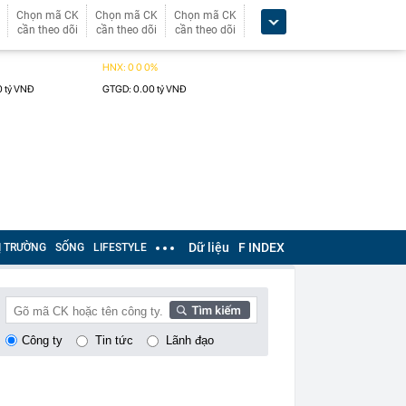
Chọn mã CK
Chọn mã CK
Chọn mã CK
cần theo dõi
cần theo dõi
cần theo dõi
Dữ liệu
F INDEX
Ị TRƯỜNG
SỐNG
LIFESTYLE
Công ty
Tin tức
Lãnh đạo