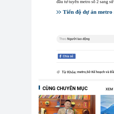
đầu tư tuyến metro số 2 sang s
Tiến độ dự án metro
Theo
Người lao động
Chia sẻ
metro,
Sở Kế hoạch và Đầ
Từ Khóa:
CÙNG CHUYÊN MỤC
XEM