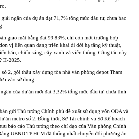
tro.
ệ giải ngân của dự án đạt 71,7% tổng mức đầu tư, chưa bao
g.
 bàn giao mặt bằng đạt 99,83%, chỉ còn một trường hợp
n vị liên quan đang triển khai di dời hạ tầng kỹ thuật,
iển báo, chiếu sáng, cây xanh và viễn thông. Công tác này
ý II-2025.
o số 2, gói thầu xây dựng tòa nhà văn phòng depot Tham
đưa vào sử dụng.
i ngân của dự án mới đạt 3,32% tổng mức đầu tư, chưa tính
ản gửi Thủ tướng Chính phủ đề xuất sử dụng vốn ODA và
dự án metro số 2. Đồng thời, Sở Tài chính và Sở Kế hoạch
mưu báo cáo Thủ tướng theo chỉ đạo của Văn phòng Chính
ự Đảng UBND TP HCM đã thống nhất chuyển đổi phương án