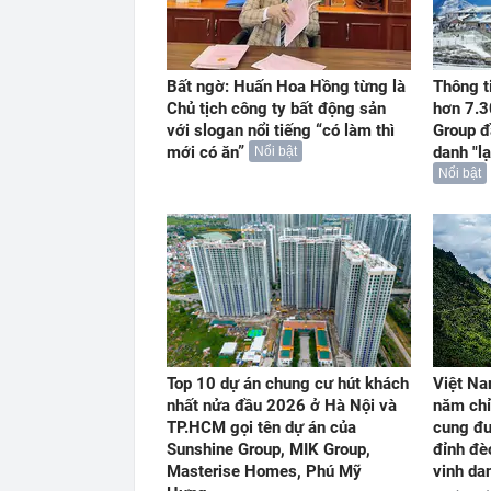
Bất ngờ: Huấn Hoa Hồng từng là
Thông t
Chủ tịch công ty bất động sản
hơn 7.3
với slogan nổi tiếng “có làm thì
Group đ
mới có ăn”
danh "l
Nổi bật
Nổi bật
Top 10 dự án chung cư hút khách
Việt Na
nhất nửa đầu 2026 ở Hà Nội và
năm chỉ
TP.HCM gọi tên dự án của
cung đư
Sunshine Group, MIK Group,
đỉnh đè
Masterise Homes, Phú Mỹ
vinh dan