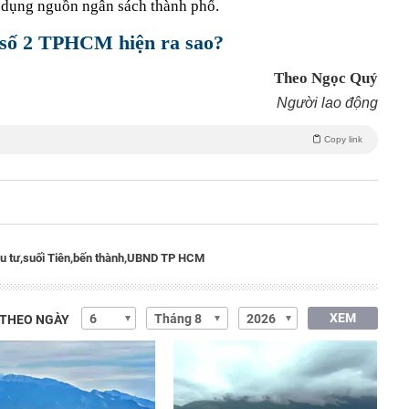
ử dụng nguồn ngân sách thành phố.
 số 2 TPHCM hiện ra sao?
Theo Ngọc Quý
Người lao động
Copy link
u tư,
suối Tiên,
bến thành,
UBND TP HCM
XEM
 THEO NGÀY