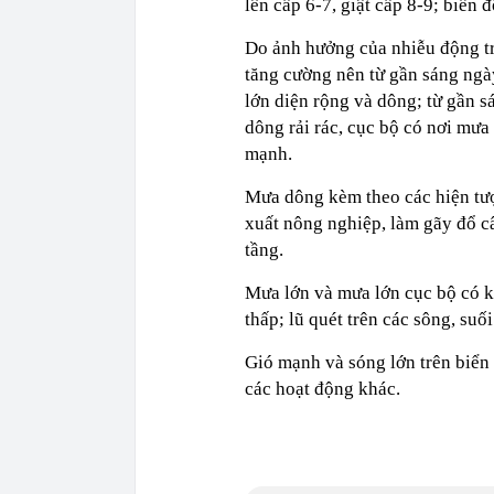
lên cấp 6-7, giật cấp 8-9; biển
Do ảnh hưởng của nhiễu động tr
tăng cường nên từ gần sáng ng
lớn diện rộng và dông; từ gần 
dông rải rác, cục bộ có nơi mưa 
mạnh.
Mưa dông kèm theo các hiện tượ
xuất nông nghiệp, làm gãy đổ câ
tầng.
Mưa lớn và mưa lớn cục bộ có kh
thấp; lũ quét trên các sông, suối
Gió mạnh và sóng lớn trên biển
các hoạt động khác.