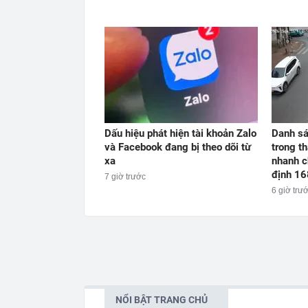
Dấu hiệu phát hiện tài khoản Zalo
Danh sá
và Facebook đang bị theo dõi từ
trong t
xa
nhanh c
định 16
7 giờ trước
6 giờ trư
NỔI BẬT TRANG CHỦ