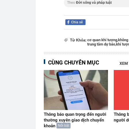
Theo
Đời sống và pháp luật
Chia sẻ
cơ quan khí tượng,
không 
Từ Khóa:
trung tâm dự báo,
khí tượ
CÙNG CHUYÊN MỤC
XEM
Thông báo quan trọng đến người
Thông b
thường xuyên giao dịch chuyển
người 
khoản
Nổi bật