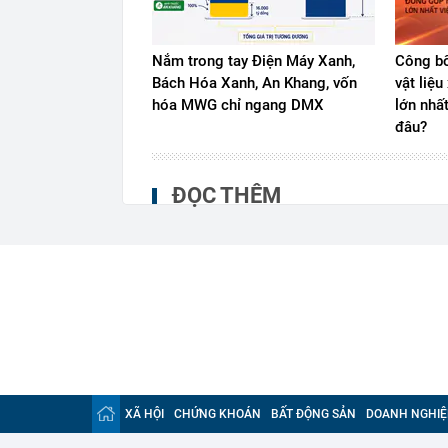
Nắm trong tay Điện Máy Xanh,
Công bố
Bách Hóa Xanh, An Khang, vốn
vật liệ
hóa MWG chỉ ngang DMX
lớn nhấ
đâu?
ĐỌC THÊM
XÃ HỘI
CHỨNG KHOÁN
BẤT ĐỘNG SẢN
DOANH NGHIỆ