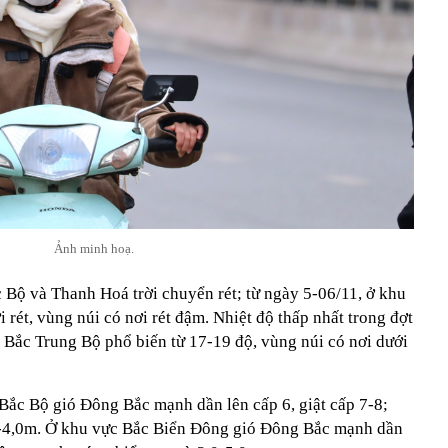
Ảnh minh hoạ.
 Bộ và Thanh Hoá trời chuyển rét; từ ngày 5-06/11, ở khu
 rét, vùng núi có nơi rét đậm. Nhiệt độ thấp nhất trong đợt
Bắc Trung Bộ phổ biến từ 17-19 độ, vùng núi có nơi dưới
 Bắc Bộ gió Đông Bắc mạnh dần lên cấp 6, giật cấp 7-8;
0-4,0m. Ở khu vực Bắc Biển Đông gió Đông Bắc mạnh dần