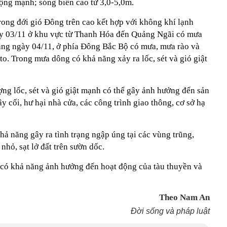
 động mạnh; sóng biển cao từ 3,0-5,0m.
ong đới gió Đông trên cao kết hợp với không khí lạnh
ày 03/11 ở khu vực từ Thanh Hóa đến Quảng Ngãi có mưa
sáng ngày 04/11, ở phía Đông Bắc Bộ có mưa, mưa rào và
to. Trong mưa dông có khả năng xảy ra lốc, sét và gió giật
ng lốc, sét và gió giật mạnh có thể gây ảnh hưởng đến sản
y cối, hư hại nhà cửa, các công trình giao thông, cơ sở hạ
ả năng gây ra tình trạng ngập úng tại các vùng trũng,
 nhỏ, sạt lở đất trên sườn dốc.
 có khả năng ảnh hưởng đến hoạt động của tàu thuyền và
Theo Nam An
Đời sống và pháp luật