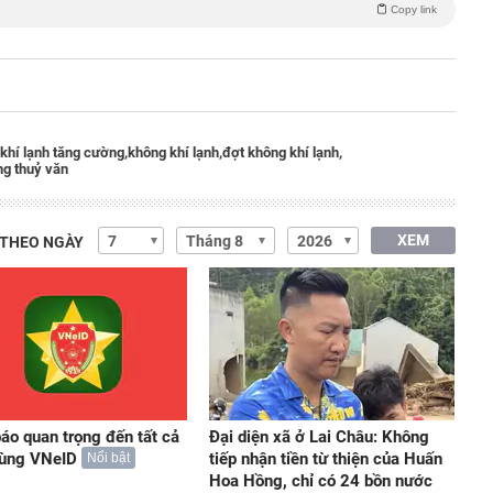
Copy link
khí lạnh tăng cường,
không khí lạnh,
đợt không khí lạnh,
ng thuỷ văn
XEM
 THEO NGÀY
áo quan trọng đến tất cả
Đại diện xã ở Lai Châu: Không
dùng VNeID
tiếp nhận tiền từ thiện của Huấn
Nổi bật
Hoa Hồng, chỉ có 24 bồn nước