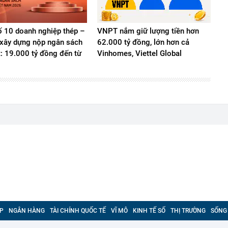
 10 doanh nghiệp thép –
VNPT nắm giữ lượng tiền hơn
u xây dựng nộp ngân sách
62.000 tỷ đồng, lớn hơn cả
t: 19.000 tỷ đồng đến từ
Vinhomes, Viettel Global
P
NGÂN HÀNG
TÀI CHÍNH QUỐC TẾ
VĨ MÔ
KINH TẾ SỐ
THỊ TRƯỜNG
SỐNG