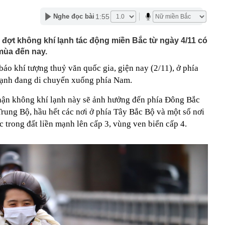
hất thị trường đang triển khai đến đâu?
1:55
Nghe đọc bài
iệp được giao gần 1,2ha đất tại Long Biên để làm dự án
và thương mại
đợt không khí lạnh tác động miền Bắc từ ngày 4/11 có
hiện tài khoản Zalo và Facebook đang bị theo dõi từ xa
mùa đến nay.
hạn hán làm lộ nhiều dấu tích dưới đáy sông ở châu Âu
áo khí tượng thuỷ văn quốc gia, giện nay (2/11), ở phía
ê của Vũ Khắc Tiệp
lạnh đang di chuyển xuống phía Nam.
55 lượt phạt nguội trong tháng 7, chủ phương tiện nhanh
t theo Nghị định 168
ận không khí lạnh này sẽ ảnh hưởng đến phía Đông Bắc
h hướng phân quyền triệt để cho các thành phố là đô thị
rung Bộ, hầu hết các nơi ở phía Tây Bắc Bộ và một số nơi
 trong đất liền mạnh lên cấp 3, vùng ven biển cấp 4.
 phiếu "hot" có thể lọt rổ FTSE GEIS trong kỳ nâng hạng
rường đại học trực thuộc Đại học Kinh tế TP.HCM
n Chưởng có ý nghĩa gì?