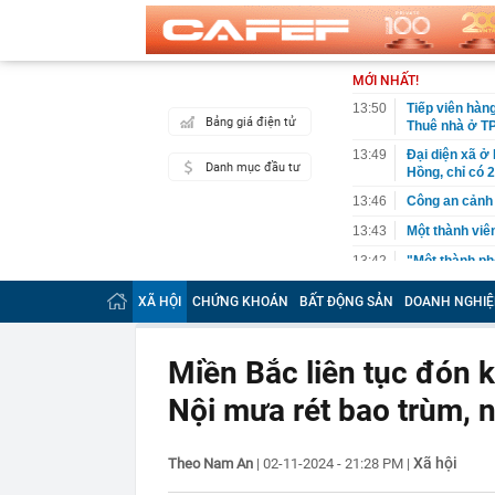
MỚI NHẤT!
13:50
Tiếp viên hàn
Bảng giá điện tử
Thuê nhà ở TP
13:49
Đại diện xã ở
Danh mục đầu tư
Hồng, chỉ có 
13:46
Công an cảnh 
13:43
Một thành vi
13:42
"Một thành ph
biểu tượng, m
quay trở lại"
XÃ HỘI
CHỨNG KHOÁN
BẤT ĐỘNG SẢN
DOANH NGHIỆ
13:42
VIX chốt ngày
13:42
Digiworld phá
Miền Bắc liên tục đón 
13:40
MIC chốt ngày
Nội mưa rét bao trùm, 
13:37
Mazda CX-5 xả 
xuống áp sát 
13:35
Grab lỗ 1,2 t
Xã hội
Theo Nam An
|
02-11-2024 - 21:28 PM
|
13:34
Từng công bố 