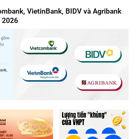
combank, VietinBank, BIDV và Agribank
m 2026
c gồm
hi
bank,
.