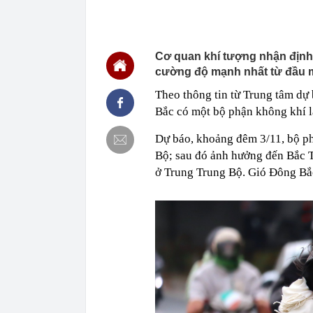
BĐS "khủng" n
13:32
Một doanh ngh
nhà ở xã hội 
Cơ quan khí tượng nhận định 
13:32
Dấu hiệu phát 
cường độ mạnh nhất từ đầu 
13:32
Nắng nóng và 
Theo thông tin từ Trung tâm dự b
13:30
Căn nhà ở qu
Bắc có một bộ phận không khí 
13:26
Danh sách 3.0
chóng nộp phạ
Dự báo, khoảng đêm 3/11, bộ ph
13:23
Tán thành địn
đặc biệt
Bộ; sau đó ảnh hưởng đến Bắc T
ở Trung Trung Bộ. Gió Đông Bắc
13:17
Mới nhất: 9 cổ
tháng 9
13:12
Danh sách 4 t
13:10
Tên gọi Ô Qua