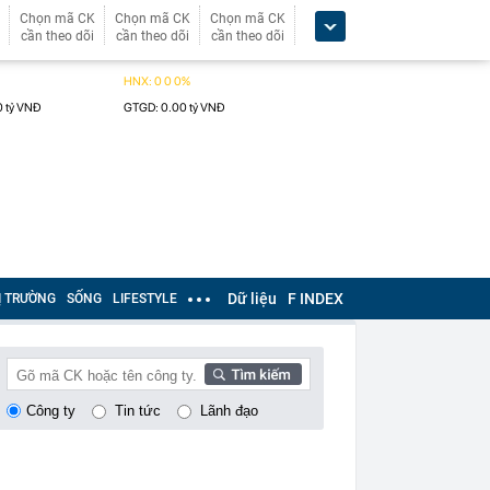
Chọn mã CK
Chọn mã CK
Chọn mã CK
cần theo dõi
cần theo dõi
cần theo dõi
Dữ liệu
F INDEX
Ị TRƯỜNG
SỐNG
LIFESTYLE
Công ty
Tin tức
Lãnh đạo