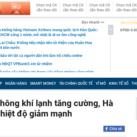
Chọn mã CK
Chọn mã CK
Chọn mã CK
Chọn mã CK
cần theo dõi
cần theo dõi
cần theo dõi
cần theo dõi
Đọc nhanh >>
g không hãng Vietnam Airlines mang quốc tịch Hàn Quốc:
.HCM sống 1 mình, mê nhất là đi xe ôm công nghệ
 Lai Châu: Không tiếp nhận tiền từ thiện của Huấn Hoa
24 bồn nước
báo tới tất cả người dân khi làm hộ chiếu online
ên HĐQT VPBankS xin từ nhiệm
ố toàn cầu không chỉ được xây bằng những công trình
à còn bằng những trải nghiệm khiến du khách muốn
P
NGÂN HÀNG
SMART MONEY
TÀI CHÍNH QUỐC TẾ
VĨ MÔ
KINH TẾ SỐ
TH
 phát hành hơn 122 triệu cổ phiếu trả cổ tức
t hành 2,2 triệu cổ phiếu ESOP
không khí lạnh tăng cường, Hà
 trả cổ tức bằng tiền mặt tỷ lệ 10%
nhiệt độ giảm mạnh
kho giảm giá tới 107 triệu đồng tại đại lý, bản cao giá
Toyota Yaris Cross
ỷ USD khi làm ngân hàng số
Chia sẻ
phát triển gần 61.000 căn nhà ở xã hội, doanh nghiệp