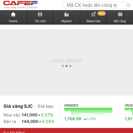
New
Home
Tin mới
Market
Watch list
Mở rộng
Giá vàng SJC
Giá bạc
VNINDEX
VN30
Mua vào
141,000
0.57%
1,768.06
1,91
0.19%
Bán ra
144,000
0.56%