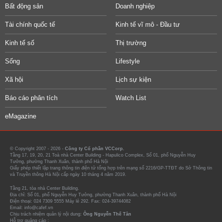
Bất động sản
Doanh nghiệp
Tài chính quốc tế
Kinh tế vĩ mô - Đầu tư
Kinh tế số
Thị trường
Sống
Lifestyle
Xã hội
Lịch sự kiện
Báo cáo phân tích
Watch List
eMagazine
© Copyright 2007 - 2026 -
Công ty Cổ phần VCCorp.
Tầng 17, 19, 20, 21 Toà nhà Center Building - Hapulico Complex, Số 01, phố Nguyễn Huy
Tưởng, phường Thanh Xuân, thành phố Hà Nội
Giấy phép thiết lập trang thông tin điện tử tổng hợp trên mạng số 2216/GP-TTĐT do Sở Thông tin
và Truyền thông Hà Nội cấp ngày 10 tháng 4 năm 2019.
Tầng 21, tòa nhà Center Building.
Địa chỉ: Số 01, phố Nguyễn Huy Tưởng, phường Thanh Xuân, thành phố Hà Nội
Điện thoại: 024 7309 5555 Máy lẻ 292. Fax: 024-39744082
Email: info@cafef.vn
Chịu trách nhiệm quản lý nội dung:
Ông Nguyễn Thế Tân
Hỗ trợ quảng cáo :