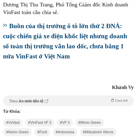
Dương Thị Thu Trang, Phó Tổng Giám đốc Kinh doanh
VinFast toàn cầu chia sẻ.
Buồn của thị trường ô tô lớn thứ 2 ĐNÁ:
cuộc chiến giá xe điện khốc liệt nhưng doanh
số toàn thị trường vẫn lao dốc, chưa bằng 1
nửa VinFast ở Việt Nam
Khánh Vy
Copy link
Theo
An ninh tiền tệ
Từ Khóa:
Vinfast
VinFast VF 3
VF 3
Minio Green
Nerio Green
Ford
Indonesia
Mitsubishi Xforce