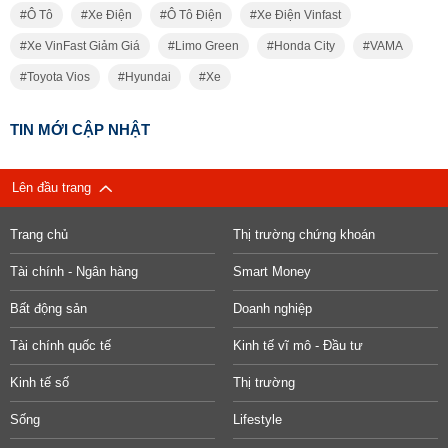
Ô Tô
Xe Điện
Ô Tô Điện
Xe Điện Vinfast
Xe VinFast Giảm Giá
Limo Green
Honda City
VAMA
Toyota Vios
Hyundai
Xe
TIN MỚI CẬP NHẬT
Lên đầu trang
Trang chủ
Thị trường chứng khoán
Tài chính - Ngân hàng
Smart Money
Bất động sản
Doanh nghiệp
Tài chính quốc tế
Kinh tế vĩ mô - Đầu tư
Kinh tế số
Thị trường
Sống
Lifestyle