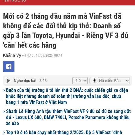
THỊ TRƯỜNG
Mới có 2 tháng đầu năm mà VinFast đã
không để các đối thủ kịp thở: Doanh số
gấp 3 lần Toyota, Hyundai - Riêng VF 3 đủ
'cân' hết các hãng
THỨ 5 , 13/03/2025, 09:41
Khánh Vy
-
Nghe đọc bài
3:28
Buồn của thị trường ô tô lớn thứ 2 ĐNÁ: cuộc chiến giá xe điện
khốc liệt nhưng doanh số toàn thị trường vẫn lao dốc, chưa
bằng 1 nửa VinFast ở Việt Nam
Shark Lê Hùng Anh tậu thêm VinFast VF 9 dù có đủ xe sang đắt
đỏ - Lexus LX 600, BMW 740Li, Porsche Panamera không thiếu
xe nào
Top 10 ô tô bán chạy nhất tháng 2/2025: Bộ 3 VinFast "đỉnh