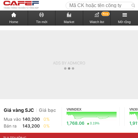
New
Home
Tin mới
Market
Watch list
Mở rộng
Giá vàng SJC
Giá bạc
VNINDEX
VN30
Mua vào
140,200
0%
1,768.06
1,91
0.19%
Bán ra
143,200
0%