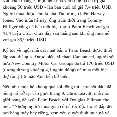
Vào cuối tháng 7, một ngôi nhà ven sông đã có trị giá
khoảng 50 triệu USD - lần bán cuối có giá 7,4 triệu USD.
Người mua được cho là nhà đầu tư mạo hiểm Harvey
Jones. Vào mùa hè này, ông trùm thời trang Tommy
Hilfiger cũng đã bán một biệt thự ở Palm Beach với giá
41,4 triệu USD, chưa đầy sáu tháng sau khi ông mua nó
với giá 36,9 triệu USD.
Kỷ lục về ngôi nhà đắt nhất bán ở Palm Beach được thiết
lập vào tháng 4. Được biết, Michael Cantanucci, người sở
hữu New Country Motor Car Groups đã trả 170 triệu USD
(tương đương khoảng 4,1 nghìn đồng) để mua một biệt
thự rộng 1,6 mẫu Anh bên bờ biển.
Nếu như mùa hè không quá sôi động thì “cơn sốt đất” đã
bùng nổ trở lại vào giữa tháng 9. Chris Leavitt, nhà môi
giới hàng đầu của Palm Beach với Douglas Elliman cho
biết: “Những người mua giàu có rất tốc độ. Họ sẽ đáp đến
nơi bằng máy bay riêng, xem xét, quyết định mua nó và