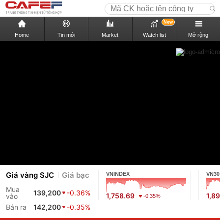
New
Home
Tin mới
Market
Watch list
Mở rộng
Giá vàng SJC
Giá bạc
VNINDEX
VN30
Mua
139,200
-0.36%
1,758.69
1,8
vào
-0.35%
Bán ra
142,200
-0.35%