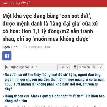
TÀI CHÍNH QUỐC TẾ
Một khu vực đang bùng ‘cơn sốt đất’,
được mệnh danh là ‘làng đại gia’ của xứ
cờ hoa: Hơn 1,1 tỷ đồng/m2 vẫn tranh
nhau, chỉ sợ 'muốn mua không được'
THỨ 7 , 21/10/2023, 00:04
Bạch Linh
-
Nghe đọc bài
3:07
Ra vườn cà rốt tìm thấy ‘hàng loạt đồ cũ’ kỳ lạ, người đàn ông
giật mình gọi chuyên gia đến thẩm định, ngỡ ngàng vì có từ năm
1500 TCN nhưng lại không phải ‘kho báu’ đổi đời, chuyện gì
đây?
Hàng tỷ con cua Alaska quý giá đột ngột "mất tích": Tín hiệu báo
động toàn cầu