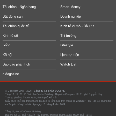
Tài chính - Ngân hàng
Smart Money
Bất động sản
Doanh nghiệp
Tài chính quốc tế
Kinh tế vĩ mô - Đầu tư
Kinh tế số
Thị trường
Sống
Lifestyle
Xã hội
Lịch sự kiện
Báo cáo phân tích
Watch List
eMagazine
© Copyright 2007 - 2026 -
Công ty Cổ phần VCCorp.
Tầng 17, 19, 20, 21 Toà nhà Center Building - Hapulico Complex, Số 01, phố Nguyễn Huy
Tưởng, phường Thanh Xuân, thành phố Hà Nội
Giấy phép thiết lập trang thông tin điện tử tổng hợp trên mạng số 2216/GP-TTĐT do Sở Thông tin
và Truyền thông Hà Nội cấp ngày 10 tháng 4 năm 2019.
Tầng 21, tòa nhà Center Building.
Địa chỉ: Số 01, phố Nguyễn Huy Tưởng, phường Thanh Xuân, thành phố Hà Nội