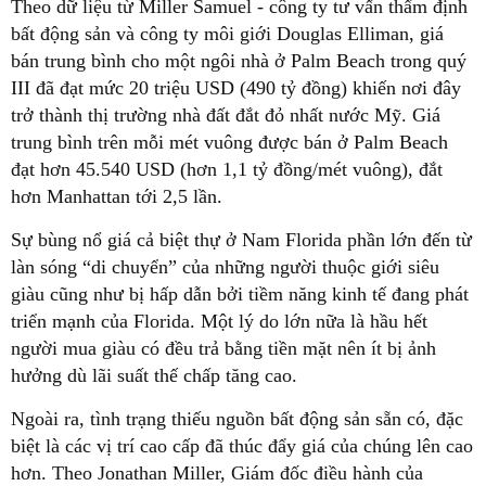
Theo dữ liệu từ Miller Samuel - công ty tư vấn thẩm định
bất động sản và công ty môi giới Douglas Elliman, giá
bán trung bình cho một ngôi nhà ở Palm Beach trong quý
III đã đạt mức 20 triệu USD (490 tỷ đồng) khiến nơi đây
trở thành thị trường nhà đất đắt đỏ nhất nước Mỹ. Giá
trung bình trên mỗi mét vuông được bán ở Palm Beach
đạt hơn 45.540 USD (hơn 1,1 tỷ đồng/mét vuông), đắt
hơn Manhattan tới 2,5 lần.
Sự bùng nổ giá cả biệt thự ở Nam Florida phần lớn đến từ
làn sóng “di chuyển” của những người thuộc giới siêu
giàu cũng như bị hấp dẫn bởi tiềm năng kinh tế đang phát
triển mạnh của Florida. Một lý do lớn nữa là hầu hết
người mua giàu có đều trả bằng tiền mặt nên ít bị ảnh
hưởng dù lãi suất thế chấp tăng cao.
Ngoài ra, tình trạng thiếu nguồn bất động sản sẵn có, đặc
biệt là các vị trí cao cấp đã thúc đẩy giá của chúng lên cao
hơn. Theo Jonathan Miller, Giám đốc điều hành của