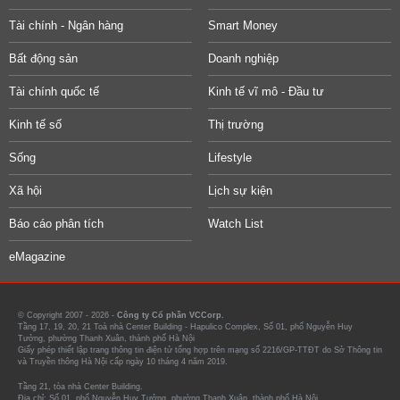
Tài chính - Ngân hàng
Smart Money
Bất động sản
Doanh nghiệp
Tài chính quốc tế
Kinh tế vĩ mô - Đầu tư
Kinh tế số
Thị trường
Sống
Lifestyle
Xã hội
Lịch sự kiện
Báo cáo phân tích
Watch List
eMagazine
© Copyright 2007 - 2026 -
Công ty Cổ phần VCCorp.
Tầng 17, 19, 20, 21 Toà nhà Center Building - Hapulico Complex, Số 01, phố Nguyễn Huy
Tưởng, phường Thanh Xuân, thành phố Hà Nội
Giấy phép thiết lập trang thông tin điện tử tổng hợp trên mạng số 2216/GP-TTĐT do Sở Thông tin
và Truyền thông Hà Nội cấp ngày 10 tháng 4 năm 2019.
Tầng 21, tòa nhà Center Building.
Địa chỉ: Số 01, phố Nguyễn Huy Tưởng, phường Thanh Xuân, thành phố Hà Nội