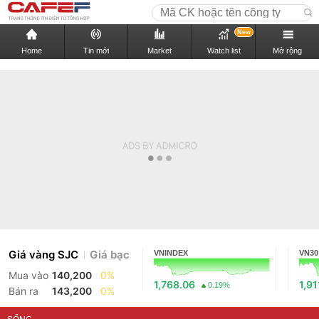
New
Home
Tin mới
Market
Watch list
Mở rộng
Giá vàng SJC
Giá bạc
VNINDEX
VN30
Mua vào
140,200
0%
1,768.06
1,91
0.19%
Bán ra
143,200
0%