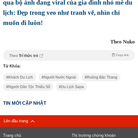
qua bộ ảnh đang viral của gia đình nhỏ mê du
lịch: Đẹp trong veo như tranh vẽ, nhìn chỉ
muốn đi luôn!
Theo Nuko
Copy link
Theo
Trí thức trẻ
Từ Khóa:
Khách Du Lịch
Người Nước Ngoài
Ruộng Bậc Thang
Người Dân Tộc Thiểu Số
Du Lịch Sapa
TIN MỚI CẬP NHẬT
Lên đầu trang
Trang chủ
Thị trường chứng khoán