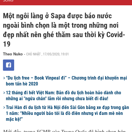
SỐNG
Một ngôi làng ở Sapa được báo nước
ngoài bình chọn là một trong những nơi
đẹp nhất nên ghé thăm sau thời kỳ Covid-
19
CHỦ NHẬT , 17/05/2020, 19:01
Theo Nuko
-
“Du lịch free – Book Vinpeal đi” – Chương trình đại khuyến mại
bom tấn hè 2020
12 tháng đi hết Việt Nam: Bản đồ du lịch hoàn hảo dành cho
những ai "ngứa chân" lắm rồi nhưng chưa biết đi đâu!
Trai Hàn đi du lịch từ Hà Nội đến Sài Gòn bằng xe đạp trong gần
1 năm: “Nhiều người bảo tôi là đồ điên nhưng vì đam mê nên
mặc kệ!”
Mới đây, trang SCMP của Trung Quốc đã bình chọn bản