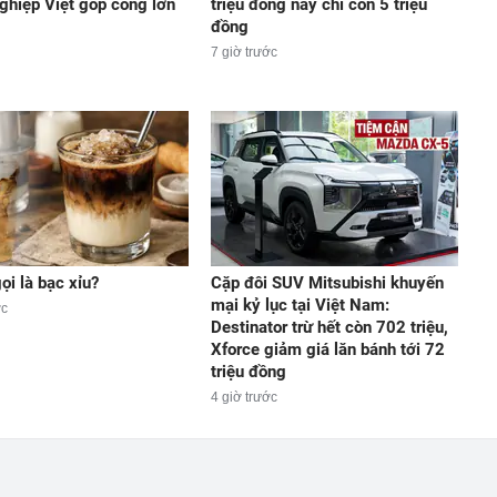
ghiệp Việt góp công lớn
triệu đồng nay chỉ còn 5 triệu
đồng
7 giờ trước
ọi là bạc xỉu?
Cặp đôi SUV Mitsubishi khuyến
mại kỷ lục tại Việt Nam:
ớc
Destinator trừ hết còn 702 triệu,
Xforce giảm giá lăn bánh tới 72
triệu đồng
4 giờ trước