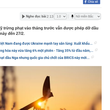
Chia sẻ
giữa vùng đất “đệ nhất danh trà” với tỉnh Phú Thọ và Thủ
oanh nghiệp vàng tại Tây Ninh
2:13
Nghe đọc bài
 này chứng minh phong thủy rất tốt
ợ Biên Hoà, cột khói đen bốc cao hàng chục mét
Mỹ trừng phạt vào tháng trước vẫn được phép dỡ dầu
im cương vào ngành nghề kinh doanh có điều kiện
 này đến 27/2.
 bộ trạm y tế ở Đắk Lắk
iệt Nam đang được Ukraine mạnh tay săn lùng: Xuất khẩu...
 tháng làm xong hơn 60% siêu sân vận động lớn thứ hai
n đài 60.000 chỗ dần thành hình, chuẩn bị lắp mái vòm
hàng hóa này vừa tăng 6% một phiên - Tăng 35% từ đầu năm,...
ạt dầu Nga nhưng quốc gia chủ chốt của BRICS này mới...
công bố danh sách 13 hồ sơ đủ điều kiện mua nhà ở xã
19 triệu đồng/m²
hu rừng thuộc dạng hiếm bậc nhất thế giới, chia đôi bởi 1
tổ chức cùng vinh danh
 lập trong cùng một ngôi nhà