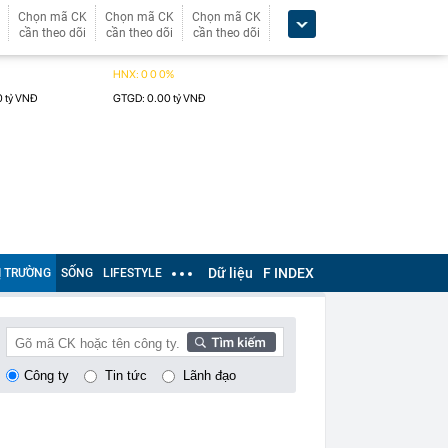
Chọn mã CK
Chọn mã CK
Chọn mã CK
cần theo dõi
cần theo dõi
cần theo dõi
Dữ liệu
F INDEX
Ị TRƯỜNG
SỐNG
LIFESTYLE
Công ty
Tin tức
Lãnh đạo