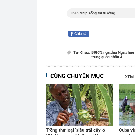
Theo
Nhịp sống thị trường
Chia sẻ
BRICS,
nga,
dầu Nga,
châu 
Từ Khóa:
trung quốc,
châu Á
CÙNG CHUYÊN MỤC
XEM
Trồng thử loại ‘siêu trái cây' ở
Cuba vừ