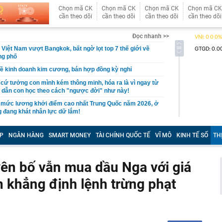
Chọn mã CK
Chọn mã CK
Chọn mã CK
Chọn mã CK
cần theo dõi
cần theo dõi
cần theo dõi
cần theo dõi
Đọc nhanh >>
 Việt Nam vượt Bangkok, bất ngờ lọt top 7 thế giới về
ng phố
ề kinh doanh kim cương, bán hợp đồng kỳ nghỉ
cứ tưởng con mình kém thông minh, hóa ra là vì ngay từ
 dẫn con học theo cách "ngược đời" như này!
 mức lương khởi điểm cao nhất Trung Quốc năm 2026, ở
 đang khát nhân lực dữ lắm!
n trọng về VNeID, tất cả người dùng nên biết
P
NGÂN HÀNG
SMART MONEY
TÀI CHÍNH QUỐC TẾ
VĨ MÔ
KINH TẾ SỐ
TH
Thị trường bất động sản đang tồn tại những "ốc đảo thông
án thường biết nhiều hơn người mua
 nhất về siêu dự án hơn 7.300 tỷ đồng của Sun Group
ên bố vẫn mua dầu Nga với giá
i được mệnh danh "lạnh nhất Việt Nam"
n khẳng định lệnh trừng phạt
ng có giá hơn 20 triệu đồng nay chỉ còn 5 triệu đồng
iên Hòa, nhiều ki-ốt bị thiêu rụi
ừa gọi vốn, chiếm đoạt 15 tỷ đồng
 Cả đề xuất làm đường hầm xuyên núi mở ra tuyến kết