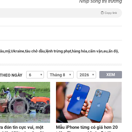
Nhịp sống thị trường
Copy link
âu,
mỹ,
Ukraine,
tàu chở dầu,
lệnh trừng phạt,
hàng hóa,
cấm vận,
eu,
ấn độ,
XEM
 THEO NGÀY
a đón tin cực vui, một
Mẫu iPhone từng có giá hơn 20