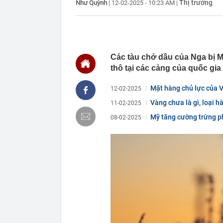
Thị trường
Như Quỳnh
|
12-02-2025 - 10:23 AM
|
nối ngắn nhất 
đô Hà Nội
06:52
Thanh tra 5 d
06:50
Nhà có 3 điều
06:46
Cháy lớn ở ch
Các tàu chở dầu của Nga bị 
06:43
Đề xuất đưa k
thô tại các cảng của quốc gia
06:36
Khởi tố 7 cán
Mặt hàng chủ lực của V
12-02-2025
06:26
Quá nhanh: 10
Việt Nam, khá
Vàng chưa là gì, loại 
11-02-2025
thép "khủng"
Mỹ tăng cường trừng ph
08-02-2025
06:06
Tập đoàn FLC 
hội có giá từ 
06:06
Việt Nam có k
dòng sông, 3 
06:04
3 thiết kế độc