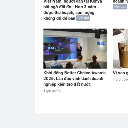
Việt Nam, người dân tại Kenya
doanh n
bất ngờ đổi đời: Hơn 3 năm
Nổi bật
được thu hoạch, sản lượng
không đủ để bán
Nổi bật
Khởi động Better Choice Awards
Vì sao g
2026: Lần đầu vinh danh doanh
4 giờ trư
nghiệp kiến tạo đất nước
1 giờ trước