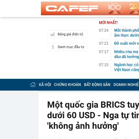
MỚI NHẤT!
07:24
Một thành phố
Bảng giá điện tử
ẩm thực đườ
07:21
Đề xuất mới v
Danh mục đầu tư
07:17
Nhiều cha mẹ 
đầu đã hướng
07:15
Ngành học có
Việt Nam cũng
07:15
Thông báo qua
XÃ HỘI
CHỨNG KHOÁN
BẤT ĐỘNG SẢN
DOANH NGHIỆ
07:11
Sếp Savills: 
tin", người b
07:02
Thông tin mới
Một quốc gia BRICS tuy
đầu tư tại nơ
dưới 60 USD - Nga tự ti
07:01
Mẫu iPhone từ
06:59
Cháy lớn chợ B
'không ảnh hưởng'
06:54
Nữ TikToker l
06:52
Tập đoàn Đèo