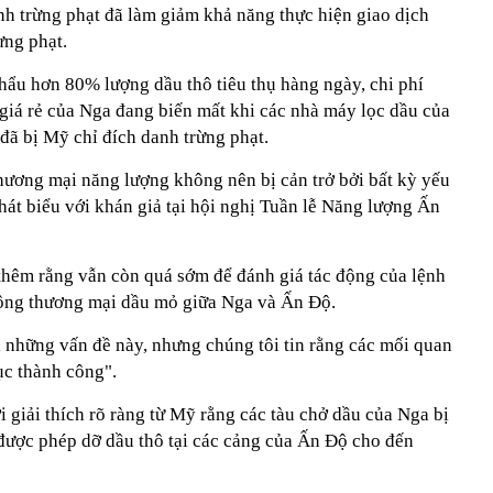
lệnh trừng phạt đã làm giảm khả năng thực hiện giao dịch
ừng phạt.
hẩu hơn 80% lượng dầu thô tiêu thụ hàng ngày, chi phí
 giá rẻ của Nga đang biến mất khi các nhà máy lọc dầu của
đã bị Mỹ chỉ đích danh trừng phạt.
thương mại năng lượng không nên bị cản trở bởi bất kỳ yếu
phát biểu với khán giả tại hội nghị Tuần lễ Năng lượng Ấn
thêm rằng vẫn còn quá sớm để đánh giá tác động của lệnh
động thương mại dầu mỏ giữa Nga và Ấn Độ.
á những vấn đề này, nhưng chúng tôi tin rằng các mối quan
ục thành công".
i giải thích rõ ràng từ Mỹ rằng các tàu chở dầu của Nga bị
 được phép dỡ dầu thô tại các cảng của Ấn Độ cho đến