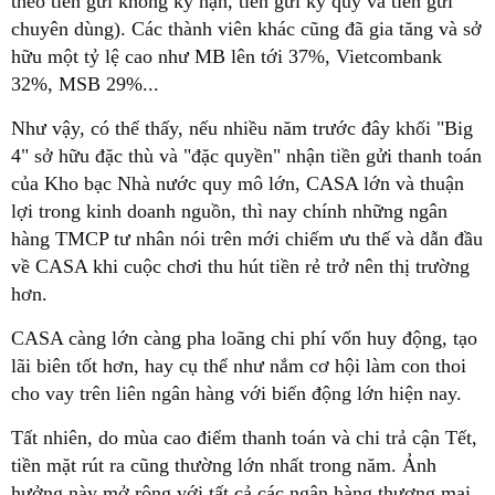
theo tiền gửi không kỳ hạn, tiền gửi ký quỹ và tiền gửi
chuyên dùng). Các thành viên khác cũng đã gia tăng và sở
hữu một tỷ lệ cao như MB lên tới 37%, Vietcombank
32%, MSB 29%...
Như vậy, có thể thấy, nếu nhiều năm trước đây khối "Big
4" sở hữu đặc thù và "đặc quyền" nhận tiền gửi thanh toán
của Kho bạc Nhà nước quy mô lớn, CASA lớn và thuận
lợi trong kinh doanh nguồn, thì nay chính những ngân
hàng TMCP tư nhân nói trên mới chiếm ưu thế và dẫn đầu
về CASA khi cuộc chơi thu hút tiền rẻ trở nên thị trường
hơn.
CASA càng lớn càng pha loãng chi phí vốn huy động, tạo
lãi biên tốt hơn, hay cụ thể như nắm cơ hội làm con thoi
cho vay trên liên ngân hàng với biến động lớn hiện nay.
Tất nhiên, do mùa cao điểm thanh toán và chi trả cận Tết,
tiền mặt rút ra cũng thường lớn nhất trong năm. Ảnh
hưởng này mở rộng với tất cả các ngân hàng thương mại,