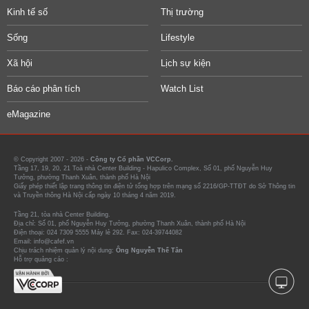
Kinh tế số
Thị trường
Sống
Lifestyle
Xã hội
Lịch sự kiện
Báo cáo phân tích
Watch List
eMagazine
© Copyright 2007 - 2026 -
Công ty Cổ phần VCCorp.
Tầng 17, 19, 20, 21 Toà nhà Center Building - Hapulico Complex, Số 01, phố Nguyễn Huy
Tưởng, phường Thanh Xuân, thành phố Hà Nội
Giấy phép thiết lập trang thông tin điện tử tổng hợp trên mạng số 2216/GP-TTĐT do Sở Thông tin
và Truyền thông Hà Nội cấp ngày 10 tháng 4 năm 2019.
Tầng 21, tòa nhà Center Building.
Địa chỉ: Số 01, phố Nguyễn Huy Tưởng, phường Thanh Xuân, thành phố Hà Nội
Điện thoại: 024 7309 5555 Máy lẻ 292. Fax: 024-39744082
Email: info@cafef.vn
Chịu trách nhiệm quản lý nội dung:
Ông Nguyễn Thế Tân
Hỗ trợ quảng cáo :