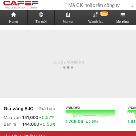
New
Home
Tin mới
Market
Watch list
Mở rộng
Giá vàng SJC
Giá bạc
VNINDEX
VN30
Mua vào
141,000
0.57%
1,768.06
1,91
0.19%
Bán ra
144,000
0.56%