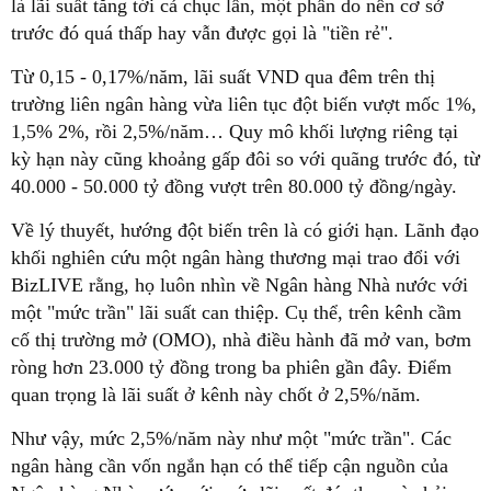
là lãi suất tăng tới cả chục lần, một phần do nền cơ sở
trước đó quá thấp hay vẫn được gọi là "tiền rẻ".
Từ 0,15 - 0,17%/năm, lãi suất VND qua đêm trên thị
trường liên ngân hàng vừa liên tục đột biến vượt mốc 1%,
1,5% 2%, rồi 2,5%/năm… Quy mô khối lượng riêng tại
kỳ hạn này cũng khoảng gấp đôi so với quãng trước đó, từ
40.000 - 50.000 tỷ đồng vượt trên 80.000 tỷ đồng/ngày.
Về lý thuyết, hướng đột biến trên là có giới hạn. Lãnh đạo
khối nghiên cứu một ngân hàng thương mại trao đổi với
BizLIVE rằng, họ luôn nhìn về Ngân hàng Nhà nước với
một "mức trần" lãi suất can thiệp. Cụ thể, trên kênh cầm
cố thị trường mở (OMO), nhà điều hành đã mở van, bơm
ròng hơn 23.000 tỷ đồng trong ba phiên gần đây. Điểm
quan trọng là lãi suất ở kênh này chốt ở 2,5%/năm.
Như vậy, mức 2,5%/năm này như một "mức trần". Các
ngân hàng cần vốn ngắn hạn có thể tiếp cận nguồn của