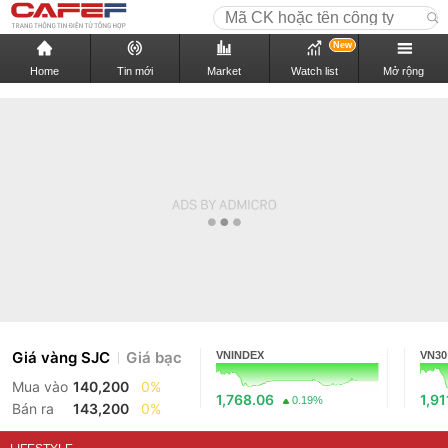
New
Home
Tin mới
Market
Watch list
Mở rộng
Giá vàng SJC
Giá bạc
VNINDEX
VN30
Mua vào
140,200
0%
1,768.06
1,91
0.19%
Bán ra
143,200
0%