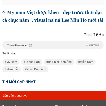
Mỹ nam Việt được khen "đẹp trước thời đại
cả chục năm", visual na ná Lee Min Ho mới tài
Theo Lệ An
Copy link
Theo
Phụ nữ số
Từ Khóa:
Mỹ Nam
Thanh Sơn
Bộ Phim Điện Ảnh
Miền Nam
Miền Bắc
Phim Điện Ảnh
TIN MỚI CẬP NHẬT
Lên đầu trang