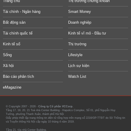
Trang chủ
Thị trường chứng khoán
Tài chính - Ngân hàng
Smart Money
Bất động sản
Doanh nghiệp
Tài chính quốc tế
Kinh tế vĩ mô - Đầu tư
Kinh tế số
Thị trường
Sống
Lifestyle
Xã hội
Lịch sự kiện
Báo cáo phân tích
Watch List
eMagazine
© Copyright 2007 - 2026 -
Công ty Cổ phần VCCorp.
Tầng 17, 19, 20, 21 Toà nhà Center Building - Hapulico Complex, Số 01, phố Nguyễn Huy
Tưởng, phường Thanh Xuân, thành phố Hà Nội
Giấy phép thiết lập trang thông tin điện tử tổng hợp trên mạng số 2216/GP-TTĐT do Sở Thông tin
và Truyền thông Hà Nội cấp ngày 10 tháng 4 năm 2019.
Tầng 21, tòa nhà Center Building.