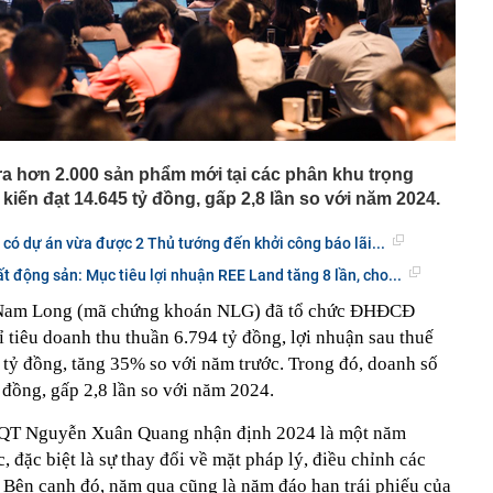
a hơn 2.000 sản phẩm mới tại các phân khu trọng
kiến đạt 14.645 tỷ đồng, gấp 2,8 lần so với năm 2024.
có dự án vừa được 2 Thủ tướng đến khởi công báo lãi...
t động sản: Mục tiêu lợi nhuận REE Land tăng 8 lần, cho...
 Nam Long (mã chứng khoán NLG) đã tổ chức ĐHĐCĐ
 tiêu doanh thu thuần 6.794 tỷ đồng, lợi nhuận sau thuế
 tỷ đồng, tăng 35% so với năm trước. Trong đó, doanh số
ỷ đồng, gấp 2,8 lần so với năm 2024.
 HĐQT Nguyễn Xuân Quang nhận định 2024 là một năm
 đặc biệt là sự thay đổi về mặt pháp lý, điều chỉnh các
. Bên cạnh đó, năm qua cũng là năm đáo hạn trái phiếu của