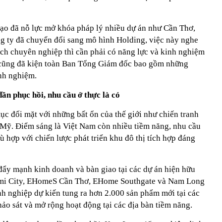
ạo đã nỗ lực mở khóa pháp lý nhiều dự án như Cần Thơ,
g ty đã chuyển đổi sang mô hình Holding, việc này nghe
ách chuyên nghiệp thì cần phải có năng lực và kinh nghiệm
ũng đã kiện toàn Ban Tổng Giám đốc bao gồm những
nh nghiệm.
ần phục hồi, nhu cầu ở thực là có
tục đối mặt với những bất ổn của thế giới như chiến tranh
 Mỹ. Điểm sáng là Việt Nam còn nhiều tiềm năng, nhu cầu
ù hợp với chiến lược phát triển khu đô thị tích hợp đáng
ẩy mạnh kinh doanh và bàn giao tại các dự án hiện hữu
zumi City, EHomeS Cần Thơ, EHome Southgate và Nam Long
nh nghiệp dự kiến tung ra hơn 2.000 sản phẩm mới tại các
hảo sát và mở rộng hoạt động tại các địa bàn tiềm năng.