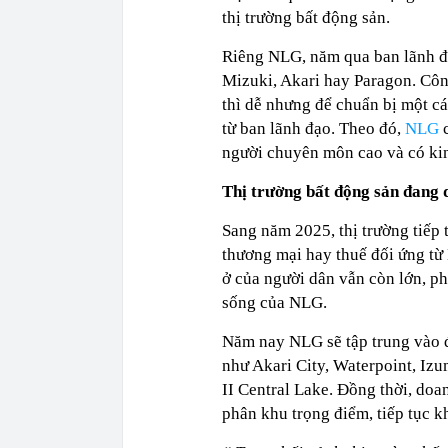
thị trường bất động sản.
Riêng NLG, năm qua ban lãnh đ
Mizuki, Akari hay Paragon. Côn
thì dễ nhưng để chuẩn bị một c
từ ban lãnh đạo. Theo đó,
NLG
c
người chuyên môn cao và có ki
Thị trường bất động sản đang d
Sang năm 2025, thị trường tiếp 
thương mại hay thuế đối ứng từ
ở của người dân vẫn còn lớn, ph
sống của NLG.
Năm nay NLG sẽ tập trung vào đ
như Akari City, Waterpoint, I
II Central Lake. Đồng thời, doa
phân khu trọng điểm, tiếp tục k