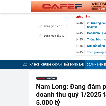
MỚI NHẤT!
14:46
20 trường đại
Bảng giá điện tử
ngày 9/8
14:45
Bảo hiểm Quân
Danh mục đầu tư
14:45
Thông báo mới
14:45
Nga tấn công 
14:45
Thời gian nghỉ
14:43
Toyota tiếp t
người Nhật 'n
XÃ HỘI
CHỨNG KHOÁN
BẤT ĐỘNG SẢN
DOANH NGHIỆ
14:40
Vì sao hầu hế
14:30
OpenAI làm ch
14:22
Bắt tạm giam 
Nam Long: Đang đàm ph
đồng
14:20
Tử hình Nguy
doanh thu quý 1/2025 tă
14:19
Phát hiện một
5.000 tỷ
14:10
Chính phủ đề 