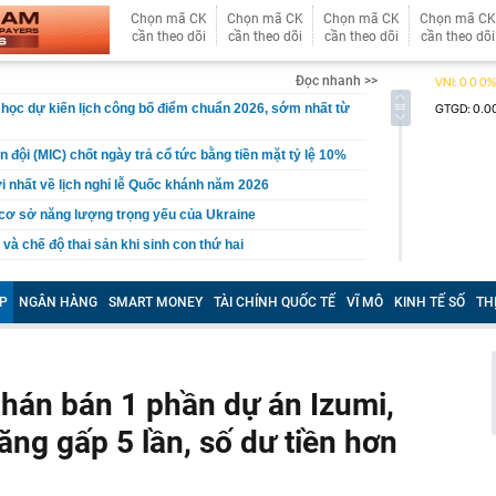
Chọn mã CK
Chọn mã CK
Chọn mã CK
Chọn mã CK
cần theo dõi
cần theo dõi
cần theo dõi
cần theo dõi
Đọc nhanh >>
 học dự kiến lịch công bố điểm chuẩn 2026, sớm nhất từ
 đội (MIC) chốt ngày trả cổ tức bằng tiền mặt tỷ lệ 10%
 nhất về lịch nghỉ lễ Quốc khánh năm 2026
cơ sở năng lượng trọng yếu của Ukraine
 và chế độ thai sản khi sinh con thứ hai
ục là 'vua doanh số' toàn cầu, BYD muốn vượt mặt nhưng
hanh hơn' ở một điểm
P
NGÂN HÀNG
SMART MONEY
TÀI CHÍNH QUỐC TẾ
VĨ MÔ
KINH TẾ SỐ
TH
t quán cà phê đều có 3 size đồ uống?
ậm mô hình AI mới trước lo ngại an ninh mạng
Nguyễn Thị Hằng SN 1987 liên quan đến số tiền 14 tỷ
án bán 1 phần dự án Izumi,
ễn Cao Minh SN 2000
ng gấp 5 lần, số dư tiền hơn
 khách hàng vừa mua gần 20 tấn vàng
xuất giảm 30% thuế thu nhập cho hộ kinh doanh, doanh