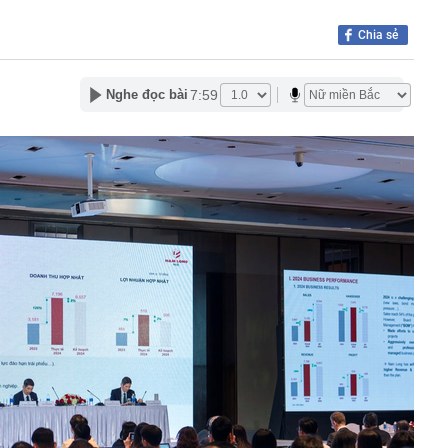
nh thu đến 10 tỷ đồng
n lọt top đẹp nhất thế giới: Về Việt Nam làm Á hậu là phụ,
Chia sẻ
ứ này là chính
 du lịch lớn nhất Trung Quốc: Ép khách sạn ký hợp đồng
 tác không thể tự quyết định giá
7:59
Nghe đọc bài
hoạch đấu giá 8 lô đất tại Khu đô thị mới Thủ Thiêm
3 thói quen này chứng tỏ họ đang sống giả tạo với chính
nh báo quan trọng đến người thường xuyên nhận tiền
 siêu đập thủy điện lớn nhất thế giới, gấp 3 lần Tam
ng giềng Tây Nam lo ngại, lập tức ra đề nghị với Bắc
chuyển 1,1 tỷ đồng vào tài khoản của chính mình, người
ng an chặn giao dịch
” 1.450 tấn cùng nâng khung thép 125 tấn cho nhà hát