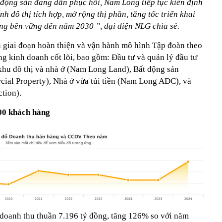
 động sản đang dần phục hồi, Nam Long tiếp tục kiên định
nh đô thị tích hợp, mở rộng thị phần, tăng tốc triển khai
ưởng bền vững đến năm 2030
”, đại diện NLG chia sẻ.
 giai đoạn hoàn thiện và vận hành mô hình Tập đoàn theo
g kinh doanh cốt lõi, bao gồm: Đầu tư và quản lý đầu tư
 khu đô thị và nhà ở (Nam Long Land), Bất động sản
al Property), Nhà ở vừa túi tiền (Nam Long ADC), và
tion).
00 khách hàng
oanh thu thuần 7.196 tỷ đồng, tăng 126% so với năm