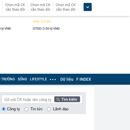
Chọn mã CK
Chọn mã CK
Chọn mã CK
cần theo dõi
cần theo dõi
cần theo dõi
Dữ liệu
F INDEX
Ị TRƯỜNG
SỐNG
LIFESTYLE
Công ty
Tin tức
Lãnh đạo