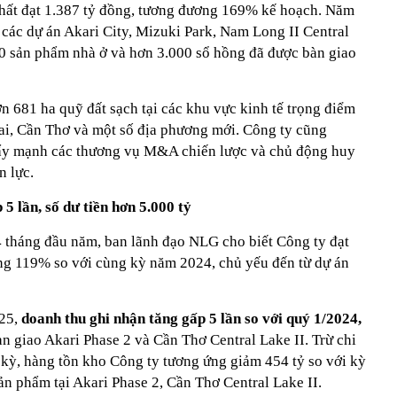
nhất đạt 1.387 tỷ đồng, tương đương 169% kế hoạch. Năm
 các dự án Akari City, Mizuki Park, Nam Long II Central
0 sản phẩm nhà ở và hơn 3.000 sổ hồng đã được bàn giao
 681 ha quỹ đất sạch tại các khu vực kinh tế trọng điểm
, Cần Thơ và một số địa phương mới. Công ty cũng
đẩy mạnh các thương vụ M&A chiến lược và chủ động huy
n lực.
5 lần, số dư tiền hơn 5.000 tỷ
4 tháng đầu năm, ban lãnh đạo NLG cho biết Công ty đạt
tăng 119% so với cùng kỳ năm 2024, chủ yếu đến từ dự án
025,
doanh thu ghi nhận tăng gấp 5 lần so với quý 1/2024,
àn giao Akari Phase 2 và Cần Thơ Central Lake II. Trừ chi
g kỳ, hàng tồn kho Công ty tương ứng giảm 454 tỷ so với kỳ
ản phẩm tại Akari Phase 2, Cần Thơ Central Lake II.