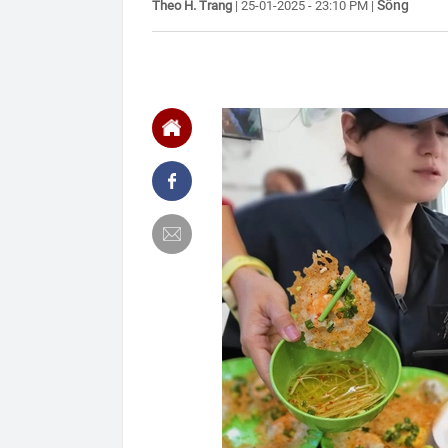
Sống
Theo H. Trang
|
25-01-2025 - 23:10 PM
|
20:28
Đại biểu Quốc 
livestream ph
20:28
Con trai nghệ
20:26
Uống nước đậu
đi khám
20:21
Xe điện qua th
20:20
3 loại hải sả
20:19
Thu Minh và H
20:15
Vì sao nhiều 
20:14
Nữ sinh 19 tu
mê"
20:12
Ai biết Dương
công an SĐT 
20:07
Mỹ chi 400 tr
20:03
3 thói quen k