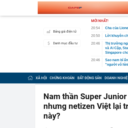
MỚI NHẤT!
20:54
Cha của Lione
Bảng giá điện tử
20:50
Lời khuyên c
Danh mục đầu tư
20:46
Thị trường ngâ
và Ai Cập, St
Singapore cho
20:46
Sao nam bí ẩn
"người vô hìn
20:43
Hơn 120 cán bộ
người tại chợ
XÃ HỘI
CHỨNG KHOÁN
BẤT ĐỘNG SẢN
DOANH NGHIỆ
20:42
Thanh tra Chí
không rõ nguồ
khai sai thuế
Nam thần Super Junior
20:40
14h ngày mai 
nhưng netizen Việt lại 
ngành
20:31
Cha của Mess
này?
20:30
'Cháy' vé xem
người chờ m