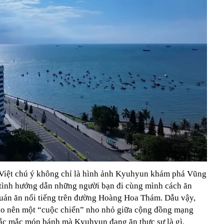
 Việt chú ý không chỉ là hình ảnh Kyuhyun khám phá Vũng
tình hướng dẫn những người bạn đi cùng mình cách ăn
uán ăn nổi tiếng trên đường Hoàng Hoa Thám. Dẫu vậy,
tạo nên một “cuộc chiến” nho nhỏ giữa cộng đồng mạng
hắc mắc món bánh mà Kyuhyun đang ăn thực sự là gì.