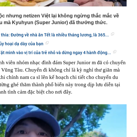
uộc nhưng netizen Việt lại không ngừng thắc mắc về
 mà Kyuhyun (Super Junior) đã thưởng thức.
thía: Đường về nhà ăn Tết là nhiều tháng lương, là 365...
ủy hoại dạ dày của bạn
ặt mình vào vị trí của trẻ nhỏ và dừng ngay 4 hành động...
ành viên nhóm nhạc đình đám Super Junior m đã có chuyến
i Vũng Tàu. Chuyến đi không chỉ là kỳ nghỉ thư giãn mà
hi chính nam ca sĩ lên kế hoạch chi tiết cho chuyến du
từng ghé thăm thành phố biển này trong dịp lưu diễn tại
h tình cảm đặc biệt cho nơi đây.