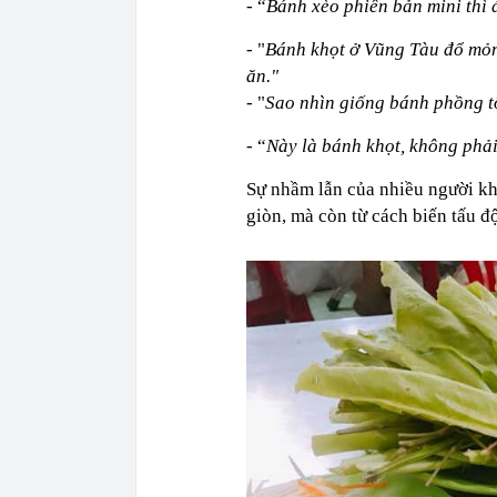
- “
Bánh xèo phiên bản mini thì 
- "
Bánh khọt ở Vũng Tàu đổ mỏng
ăn."
- "
Sao nhìn giống bánh phồng t
- “
Này là bánh khọt, không phả
Sự nhầm lẫn của nhiều người kh
giòn, mà còn từ cách biến tấu 