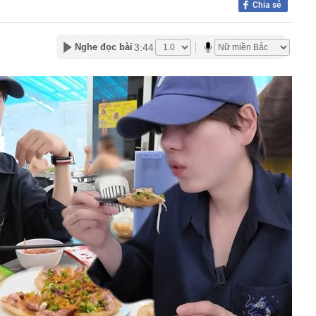
Chia sẻ
hội: 'Điều tôi lo ngại nhất không phải là một vài
ản cảm...'
 sĩ Vân Dung gây chú ý
3:44
Nghe đọc bài
 đen ngâm mỗi ngày, người phụ nữ 59 tuổi bất ngờ khi
ời đắt đỏ, nay rẻ hơn cả ô tô hybrid
n phổ biến có nguy cơ "ngậm" vi nhựa cao
ương Tràm không nhìn mặt nhau suốt 14 năm vì lý do gì?
khách Tây đến Việt Nam hiếm khi mặc cả?
ổi lệch khớp hàm suốt 2 năm vì ăn 1 món "vạn người
 Thị Quỳnh Tâm SN 1986 ở đâu, khẩn trương trình báo
0936440516
iệu USD cho vũ khí laser, thúc đẩy Golden Dome
hi rán đậu phụ cần bỏ ngay