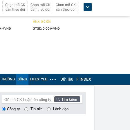
Chọn mã CK
Chọn mã CK
Chọn mã CK
cần theo dõi
cần theo dõi
cần theo dõi
Dữ liệu
F INDEX
Ị TRƯỜNG
SỐNG
LIFESTYLE
Công ty
Tin tức
Lãnh đạo