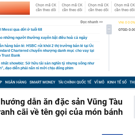
Chọn mã CK
Chọn mã CK
Chọn mã CK
Chọn mã CK
cần theo dõi
cần theo dõi
cần theo dõi
cần theo dõi
Đọc nhanh >>
l Messi qua đời ở tuổi 68
ho những người thường xuyên bật điều hoà cả ngày
n hàng bán lẻ: HSBC rút khỏi 2 thị trường bán lẻ tại Úc
andard Chartered chuyển nhượng danh mục cho vay tại
 Trust Bank
 nhất showbiz: Sở hữu tài sản nghìn tỷ nhưng sống như
h", đạo diễn phải năn nỉ mới chịu đóng phim
, chiến sĩ đồng loạt ra quân lúc rạng sáng, kiểm tra 155
 đầu mối
P
NGÂN HÀNG
SMART MONEY
TÀI CHÍNH QUỐC TẾ
VĨ MÔ
KINH TẾ SỐ
TH
nh phủ chuyển Bộ Công an thông tin 7 cá nhân bán vàng
n gốc, giao dịch hơn 2.000 tỷ đồng, 6 doanh nghiệp kê
 hướng dẫn ăn đặc sản Vũng Tàu
9/8, Đại học Bách khoa Hà Nội công bố điểm chuẩn 68
tranh cãi về tên gọi của món bánh
i qua đời
 Việt Nam đá bán kết ASEAN Cup 2026, hàng nghìn
ua