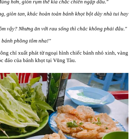
đúng hơn, giòn rụm thế kia chắc chiên ngập dầu."
, giòn tan, khác hoàn toàn bánh khọt bột dày nhà tui hay
ôm vậy? Nhưng ăn với rau sống thì chắc không phải đâu."
i bánh phồng tôm nha!"
ông chỉ xuất phát từ ngoại hình chiếc bánh nhỏ xinh, vàng
độc đáo của bánh khọt tại Vũng Tàu.