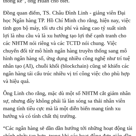
thống kê”, ông Huân cho biết.
Đồng quan điểm, TS. Châu Đình Linh - giảng viên Đại
học Ngân hàng TP. Hồ Chí Minh cho rằng, hiện nay, việc
tinh gọn bộ máy, tối ưu chi phí và nâng cao tỷ suất sinh
lợi là nhu cầu và là xu hướng tạo lợi thế cạnh tranh cho
các NHTM nói riêng và các TCTD nói chung. Việc
chuyển đổi từ mô hình ngân hàng truyền thống sang mô
hình ngân hàng số, ứng dụng nhiều công nghệ như trí tuệ
nhân tạo (AI), chuỗi khối (blockchain) cũng sẽ khiến các
ngân hàng tái cấu trúc nhiều vị trí công việc cho phù hợp
và hiệu quả.
Ông Linh cho rằng, mặc dù một số NHTM cắt giảm nhân
sự, nhưng đây không phải là làn sóng sa thải nhân viên
mang tính tiêu cực mà là một diễn biến mang tính xu
hướng và có tính chất thị trường.
“Các ngân hàng sẽ dần dần hướng tới những hoạt động tài
chính phức tạp hơn, trong khi các hoạt động đơn giản dần