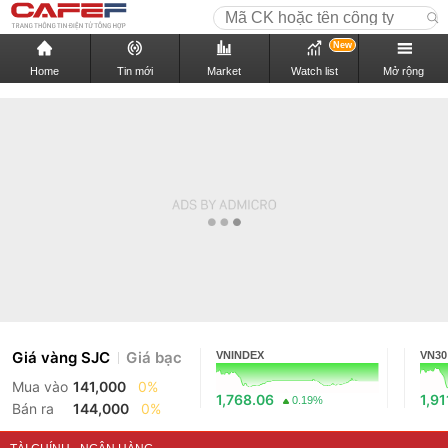
New
Home
Tin mới
Market
Watch list
Mở rộng
Giá vàng SJC
Giá bạc
VNINDEX
VN30
Mua vào
141,000
0%
1,768.06
1,91
0.19%
Bán ra
144,000
0%