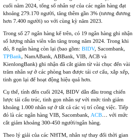
cuối năm 2024, tổng số nhân sự của các ngân hàng đạt
khoảng 279.170 người, tăng thêm gần 3% (tương đương
hơn 7.400 người) so với cùng kỳ năm 2023.
Trong số 27 ngân hàng kể trên, có 19 ngân hàng ghi nhận
số lượng nhân viên vẫn tăng trong năm 2024. Trong khi
đó, 8 ngân hàng còn lại (bao gồm:
BIDV
, Sacombank,
TPBank
, NamABank, ABBank, VIB, ACB và
KienlongBank) ghi nhận đã cắt giảm từ vài chục đến vài
trăm nhân sự ở các phòng ban được tái cơ cấu, xắp xếp,
tinh gọn lại để hoạt động hiệu quả hơn.
Cụ thể, tính đến cuối 2024, BIDV dẫn đầu trong chiến
lược tái cấu trúc, tinh gọn nhân sự với mức tinh giảm
khoảng 1.000 nhân sự ở tất cả các vị trí công việc. Tiếp
đó là các ngân hàng VIB, Sacombank,
ACB
… với mức
cắt giảm khoảng 300-450 người/ngân hàng.
Theo lý giải của các NHTM, nhân sự thay đổi thời gian