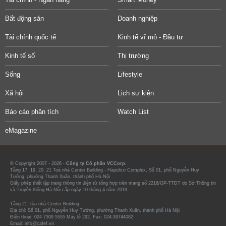
Bất động sản
Doanh nghiệp
Tài chính quốc tế
Kinh tế vĩ mô - Đầu tư
Kinh tế số
Thị trường
Sống
Lifestyle
Xã hội
Lịch sự kiện
Báo cáo phân tích
Watch List
eMagazine
© Copyright 2007 - 2026 -
Công ty Cổ phần VCCorp.
Tầng 17, 19, 20, 21 Toà nhà Center Building - Hapulico Complex, Số 01, phố Nguyễn Huy
Tưởng, phường Thanh Xuân, thành phố Hà Nội
Giấy phép thiết lập trang thông tin điện tử tổng hợp trên mạng số 2216/GP-TTĐT do Sở Thông tin
và Truyền thông Hà Nội cấp ngày 10 tháng 4 năm 2019.
Tầng 21, tòa nhà Center Building.
Địa chỉ: Số 01, phố Nguyễn Huy Tưởng, phường Thanh Xuân, thành phố Hà Nội
Điện thoại: 024 7309 5555 Máy lẻ 292. Fax: 024-39744082
Email: info@cafef.vn