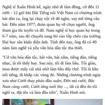
Nghệ sĩ Xuân Hinh kể, ngày nhỏ đi làm đồng, cứ đến 11
rưỡi - 12 giờ khi Đài Tiếng nói Việt Nam có chương trình
hát dân ca, ông lại chạy vội về để nghe, say mê từng câu
hát. Đến năm 1977, đoàn quan họ về chọn người, ông
tham gia thi tuyển và đỗ. Nam nghệ sĩ học quan họ trong
6-7 năm, sau đó chuyển sang thi vào lớp chèo của trường
Đại học sân khấu điện ảnh. Tính đến nay, ông đã có 49
năm làm nghề và yêu văn hóa dân tộc tha thiết.
"Cứ văn hóa dân tộc, hát văn, hát xẩm, tiếng đàn, tiếng
nhạc, là tôi thấy hay. Sau này, tôi đi làm bầu. Tôi giàu,
mua được mấy cái nhà nhờ làm bầu đấy chứ. Tôi là bầu
nổi tiếng, đi khắp các vùng đó. Những chương trình ngày
xưa như
Cười thay pháo đầu xuân, Đến mà cười, Bắc
Nam cùng cười, Cười tăng tuổi thọ
..., tất cả đều do tôi
nghĩ ra, đặt tên và làm đầu tiên", Xuân Hinh nói.