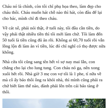
Cháu nó là chính, còn tôi chỉ phụ họa theo, làm đẹp cho
cháu thôi. Cháu muốn hát chỗ nào thì hát, còn đâu để lại
cho bác, mình chỉ đi theo cháu.
Về cát xê, phải nói thật, ở tuổi này, tôi đâu cần tiền, do
vậy phải thật nhiều tiền thì tôi mới làm chứ. Tôi làm đến
50 tuổi là tiền cũng đủ ăn rồi. Không ai 60,70 tuổi rồi vẫn
lồng lộn đi làm ăn vì tiền, lúc đó chỉ nghĩ có thọ được nữa
không.
Nhà cửa tôi cũng sang tên hết vì sợ nay mai lẫn, con
chẳng cho lại cho lung tung. Con cháu nó gạ, nên xong
xuôi hết rồi. Nhà giờ 3 mẹ con vợ tôi là 1 phe, tí nữa về
mà cô ấy bảo thôi ông ra khỏi nhà, thì mình cũng phải ra
chứ biết làm thế nào, đành phải lên trên cái bảo tàng ở
thôi.