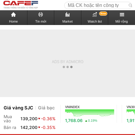
New
Home
Tin mới
Market
Watch list
Mở rộng
Giá vàng SJC
Giá bạc
VNINDEX
VN30
Mua
139,200
-0.36%
1,768.06
1,91
vào
0.19%
Bán ra
142,200
-0.35%