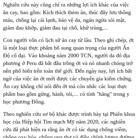
Nghiên cứu này cũng chỉ ra những lợi ích khác của việc
ăn cay, bao gồm: Kích thích thèm ăn, thúc đẩy lưu thông
máu, chống lại cái lạnh, bảo vệ da, ngăn ngừa sỏi mật,
giảm đau khớp, giảm đau tại chỗ, khử trùng,...
Con người vốn có lịch sử ăn cay từ lâu. Theo ghi chép, ớt
là một loại thực phẩm bổ sung quan trọng của người Ấn
Độ cổ đại. Vào khoảng năm 2000 TCN, người da đỏ địa
phương ở Peru đã bắt đầu trồng ớt và nó nhanh chóng trở
nên phổ biến trên toàn thế giới. Đến ngày nay, lợi ích bất
ngờ của việc ăn ớt mới được các chuyên gia kiểm chứng.
Ăn cay không chỉ nói đến ớt mà còn nhắc các loại thực
phẩm bao gồm gừng, hành, tỏi,... có tính "hăng" trong y
học phương Đông.
Theo nghiên cứu sơ bộ khác được trình bày tại Phiên khoa
học của Hiệp hội Tim mạch Mỹ năm 2020, các nghiên
cứu đã phát hiện ra rằng ăn ớt có tác dụng chống viêm,
chống oxy hóa, chống ung thư và điều chỉnh lượng đường