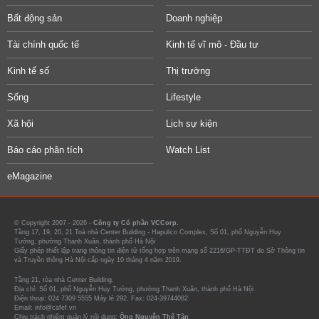
Bất động sản
Doanh nghiệp
Tài chính quốc tế
Kinh tế vĩ mô - Đầu tư
Kinh tế số
Thị trường
Sống
Lifestyle
Xã hội
Lịch sự kiện
Báo cáo phân tích
Watch List
eMagazine
© Copyright 2007 - 2026 -
Công ty Cổ phần VCCorp.
Tầng 17, 19, 20, 21 Toà nhà Center Building - Hapulico Complex, Số 01, phố Nguyễn Huy
Tưởng, phường Thanh Xuân, thành phố Hà Nội
Giấy phép thiết lập trang thông tin điện tử tổng hợp trên mạng số 2216/GP-TTĐT do Sở Thông tin
và Truyền thông Hà Nội cấp ngày 10 tháng 4 năm 2019.
Tầng 21, tòa nhà Center Building.
Địa chỉ: Số 01, phố Nguyễn Huy Tưởng, phường Thanh Xuân, thành phố Hà Nội
Điện thoại: 024 7309 5555 Máy lẻ 292. Fax: 024-39744082
Email: info@cafef.vn
Chịu trách nhiệm quản lý nội dung:
Ông Nguyễn Thế Tân