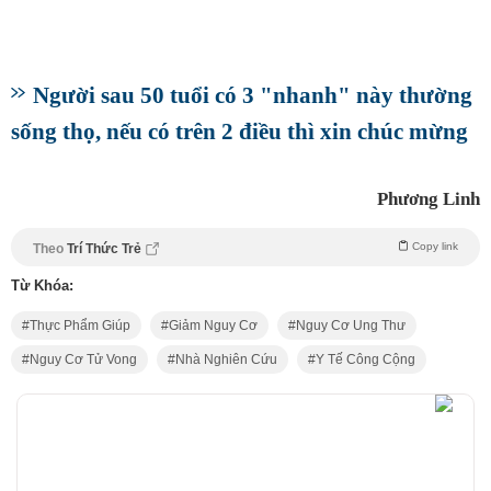
Người sau 50 tuổi có 3 "nhanh" này thường
sống thọ, nếu có trên 2 điều thì xin chúc mừng
Phương Linh
Copy link
Theo
Trí Thức Trẻ
Từ Khóa:
Thực Phẩm Giúp
Giảm Nguy Cơ
Nguy Cơ Ung Thư
Nguy Cơ Tử Vong
Nhà Nghiên Cứu
Y Tế Công Cộng