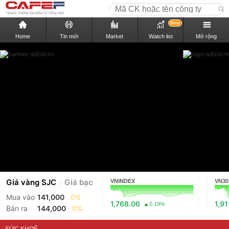
New
Home
Tin mới
Market
Watch list
Mở rộng
Giá vàng SJC
Giá bạc
VNINDEX
VN30
Mua vào
141,000
0%
1,768.06
1,91
0.19%
Bán ra
144,000
0%