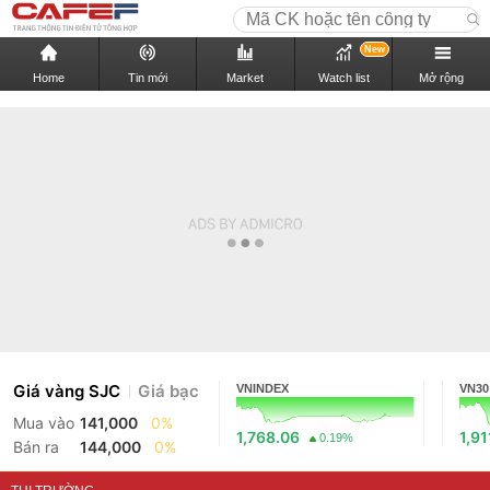
New
Home
Tin mới
Market
Watch list
Mở rộng
Giá vàng SJC
Giá bạc
VNINDEX
VN30
Mua vào
141,000
0%
1,768.06
1,91
0.19%
Bán ra
144,000
0%