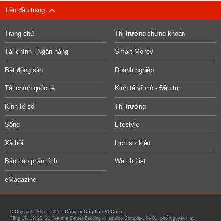
Lên đầu trang
Trang chủ
Thị trường chứng khoán
Tài chính - Ngân hàng
Smart Money
Bất động sản
Doanh nghiệp
Tài chính quốc tế
Kinh tế vĩ mô - Đầu tư
Kinh tế số
Thị trường
Sống
Lifestyle
Xã hội
Lịch sự kiện
Báo cáo phân tích
Watch List
eMagazine
© Copyright 2007 - 2026 -
Công ty Cổ phần VCCorp.
Tầng 17, 19, 20, 21 Toà nhà Center Building - Hapulico Complex, Số 01, phố Nguyễn Huy