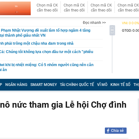
Chọn mã CK
Chọn mã CK
Chọn mã CK
Chọn mã CK
cần theo dõi
cần theo dõi
cần theo dõi
cần theo dõi
Đọc nhanh >>
ú Phạm Nhật Vượng đề xuất làm tổ hợp ngầm 4 tầng
tại thành phố giàu nhất VN
định phải trồng một chậu nha đam trong nhà
Cả: Chúng tôi không lựa chọn đầu tư một cách "phiêu
iwi khi bị nhiệt miệng: Có 5 nhóm người cũng nên cân
i ăn
hốt quyền trả cổ tức trong tuần từ ngày 10/8-14/8, tỷ lệ
%
P
NGÂN HÀNG
SMART MONEY
TÀI CHÍNH QUỐC TẾ
VĨ MÔ
KINH TẾ SỐ
TH
đu bám sau ô tô bán tải đang chạy trên đường: Đã rõ
nô nức tham gia Lễ hội Chợ đình
thuật ở Trung Quốc, Quốc vương Campuchia lần đầu chủ
n công khai: Ông nói gì?
ên giảm trước tuổi nghỉ hưu nhưng rất nhiều người lại
nh nghiệp thuộc VN30 tích cực, 4 nhóm ngành ‘dẫn
Chia sẻ