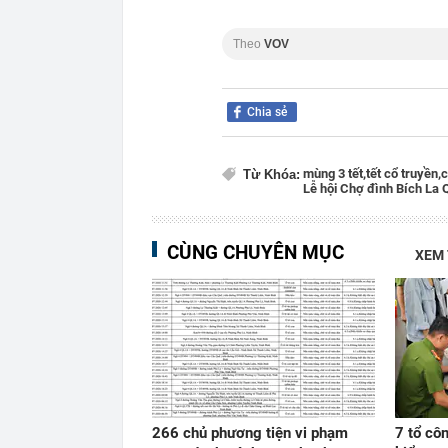
Theo
VOV
Chia sẻ
mùng 3 tết,
tết cổ truyền,
c
Từ Khóa:
Lễ hội Chợ đình Bích La 
CÙNG CHUYÊN MỤC
XEM
266 chủ phương tiện vi phạm
7 tổ côn