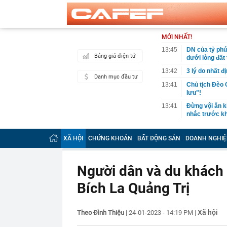
MỚI NHẤT!
13:45
DN của tỷ ph
Bảng giá điện tử
dưới lòng đất 
13:42
3 lý do nhất 
Danh mục đầu tư
13:41
Chủ tịch Đèo 
lưu"!
13:41
Đừng vội ăn k
nhắc trước kh
13:40
Doanh nghiệp c
cao nhất 100
XÃ HỘI
CHỨNG KHOÁN
BẤT ĐỘNG SẢN
DOANH NGHIỆ
13:40
Người phụ nữ 
nguyên nhân
Người dân và du khách 
13:39
Sau ca phẫu 
trì một sự kiệ
Bích La Quảng Trị
13:37
5 khoản chi n
làm ngược
Xã hội
Theo Đình Thiệu
|
24-01-2023 - 14:19 PM
13:35
Lợi nhuận doa
|
sóng’