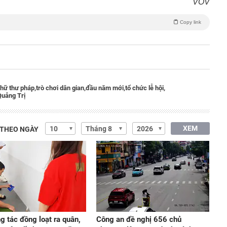
VOV
Copy link
hữ thư pháp,
trò chơi dân gian,
đầu năm mới,
tổ chức lễ hội,
Quảng Trị
XEM
 THEO NGÀY
g tác đồng loạt ra quân,
Công an đề nghị 656 chủ