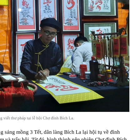
g viết thư pháp tại lễ hội Chợ đình Bích La.
 sáng mồng 3 Tết, dân làng Bích La lại hội tụ về đình
m và trẩy hội. Từ đó, hình thành nên phiên Chợ đình Bích