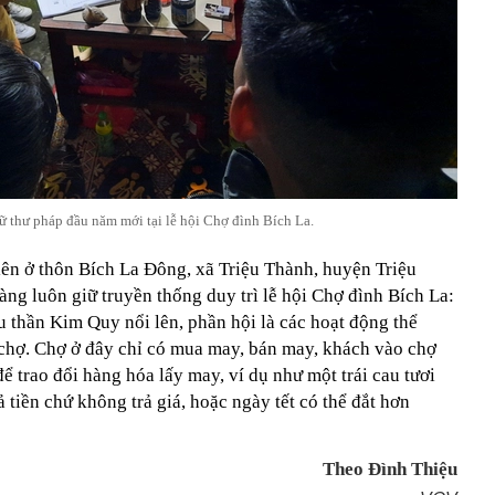
ữ thư pháp đầu năm mới tại lễ hội Chợ đình Bích La.
ên ở thôn Bích La Đông, xã Triệu Thành, huyện Triệu
làng luôn giữ truyền thống duy trì lễ hội Chợ đình Bích La:
ầu thần Kim Quy nổi lên, phần hội là các hoạt động thể
n chợ. Chợ ở đây chỉ có mua may, bán may, khách vào chợ
 trao đổi hàng hóa lấy may, ví dụ như một trái cau tươi
 tiền chứ không trả giá, hoặc ngày tết có thể đắt hơn
Theo Đình Thiệu