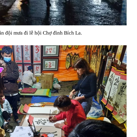
n đội mưa đi lễ hội Chợ đình Bích La.