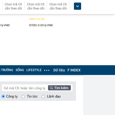
Chọn mã CK
Chọn mã CK
Chọn mã CK
cần theo dõi
cần theo dõi
cần theo dõi
Dữ liệu
F INDEX
Ị TRƯỜNG
SỐNG
LIFESTYLE
Công ty
Tin tức
Lãnh đạo