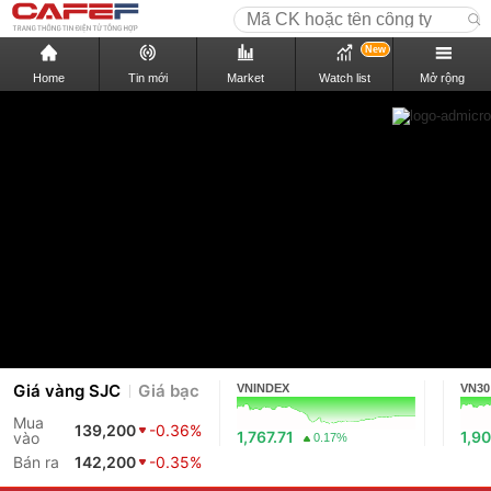
New
Home
Tin mới
Market
Watch list
Mở rộng
Giá vàng SJC
Giá bạc
VNINDEX
VN30
Mua
139,200
-0.36%
1,767.71
1,90
vào
0.17%
Bán ra
142,200
-0.35%