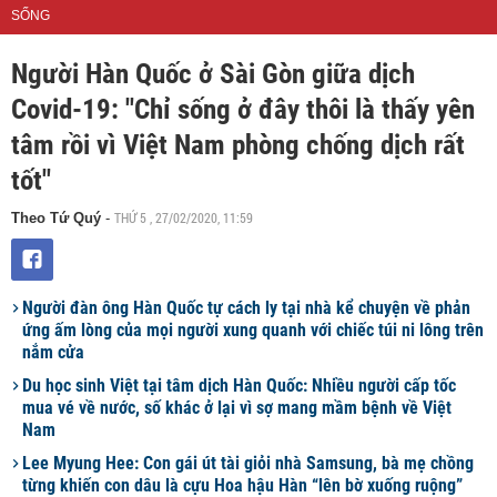
SỐNG
Người Hàn Quốc ở Sài Gòn giữa dịch
Covid-19: "Chỉ sống ở đây thôi là thấy yên
tâm rồi vì Việt Nam phòng chống dịch rất
tốt"
THỨ 5 , 27/02/2020, 11:59
Theo Tứ Quý
-
Người đàn ông Hàn Quốc tự cách ly tại nhà kể chuyện về phản
ứng ấm lòng của mọi người xung quanh với chiếc túi ni lông trên
nắm cửa
Du học sinh Việt tại tâm dịch Hàn Quốc: Nhiều người cấp tốc
mua vé về nước, số khác ở lại vì sợ mang mầm bệnh về Việt
Nam
Lee Myung Hee: Con gái út tài giỏi nhà Samsung, bà mẹ chồng
từng khiến con dâu là cựu Hoa hậu Hàn “lên bờ xuống ruộng”