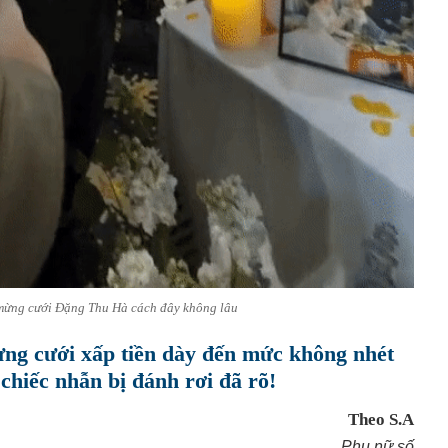
ừng cưới Đặng Thu Hà cách đây không lâu
g cưới xấp tiền dày đến mức không nhét
 chiếc nhẫn bị đánh rơi đã rõ!
Theo S.A
Phụ nữ số