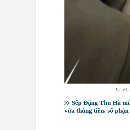
Huy NL m
Sếp Đặng Thu Hà mừn
vừa thùng tiền, số phận