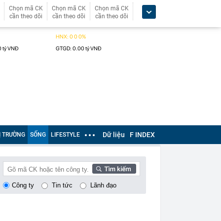
Chọn mã CK
Chọn mã CK
Chọn mã CK
cần theo dõi
cần theo dõi
cần theo dõi
Dữ liệu
F INDEX
Ị TRƯỜNG
SỐNG
LIFESTYLE
Công ty
Tin tức
Lãnh đạo