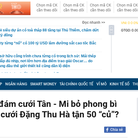
Chọn mã CK
Chọn mã CK
Chọn mã CK
Chọn mã CK
cần theo dõi
cần theo dõi
cần theo dõi
cần theo dõi
Đọc nhanh >>
i siêu dự án có toà tháp 88 tầng tại Thủ Thiêm, chấm dứt
tỷ đồng
 ty từng “nổ” có 100 tỷ USD làm đường sắt cao tốc Bắc
sở hữu công trình chưa từng có trong lịch sử: Mái thép
lắp đủ nhịp, nơi lớn hơn địa điểm trao giải Oscar… do
àng đầu thế giới thiết kế cũng dần lộ diện
ịch Mekolor “nổ” sở hữu chục tỷ Euro
sự Trần Thị Nguyên SN 2001
P
NGÂN HÀNG
SMART MONEY
TÀI CHÍNH QUỐC TẾ
VĨ MÔ
KINH TẾ SỐ
TH
hùng các-tông chứa 24 tỷ đồng tiền mặt bị vứt bên vệ
c
đám cưới Tân - Mi bỏ phong bì
 nói thật: Khách thường chọn bó xanh mướt, người
i quan sát kỹ 3 đặc điểm này
cưới Đặng Thu Hà tận 50 “củ”?
 An bận chăm con 4 tuổi vẫn giữ nhà luôn gọn: Bí quyết
t mỗi ngày
g két sắt, người phụ nữ "suýt ngất" trước cảnh tượng
Chia sẻ
rong