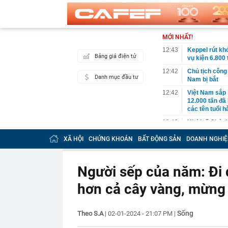
MỚI NHẤT!
12:43
Keppel rút khỏ
Bảng giá điện tử
vụ kiện 6.800 
12:42
Chủ tịch công
Danh mục đầu tư
Nam bị bắt
12:42
Việt Nam sắp 
12.000 tấn đã 
các tên tuổi h
12:40
Khởi tố Chủ t
12:38
Tạm giữ hình 
XÃ HỘI
CHỨNG KHOÁN
BẤT ĐỘNG SẢN
DOANH NGHIỆ
12:35
Phát hiện 2 t
đường cao tố
Người sếp của năm: Đi 
12:23
Người bán rau
trong nghề lạ
hơn cả cây vàng, mừng 
12:17
Mẹ đảm ở Nghệ
nằm ở 25 phú
Sống
Theo S.A
|
02-01-2024 - 21:07 PM
|
12:16
Cất tiền tron
đáng sợ bên t