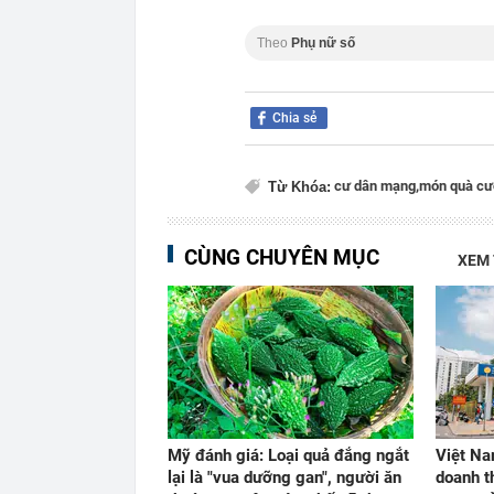
Theo
Phụ nữ số
Chia sẻ
cư dân mạng,
món quà cư
Từ Khóa:
CÙNG CHUYÊN MỤC
XEM
Mỹ đánh giá: Loại quả đắng ngắt
Việt Na
lại là "vua dưỡng gan", người ăn
doanh t