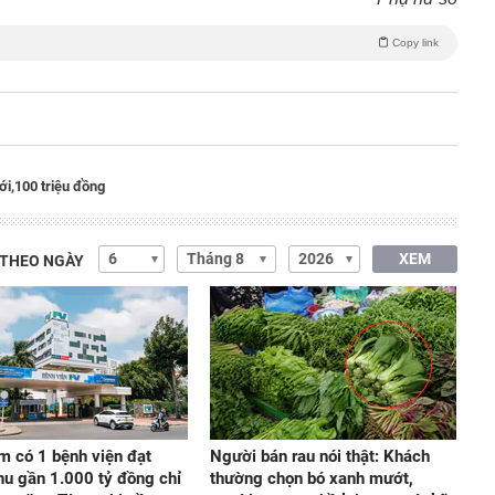
Copy link
ới,
100 triệu đồng
XEM
 THEO NGÀY
m có 1 bệnh viện đạt
Người bán rau nói thật: Khách
hu gần 1.000 tỷ đồng chỉ
thường chọn bó xanh mướt,