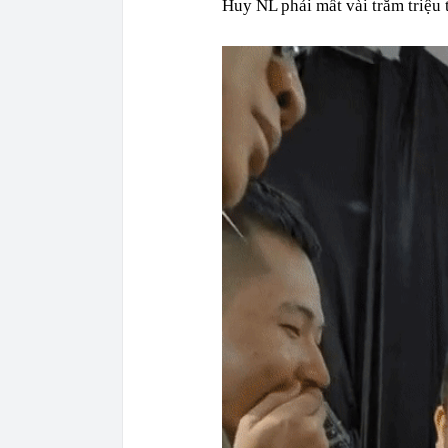
Huy NL phải mất vài trăm triệu 