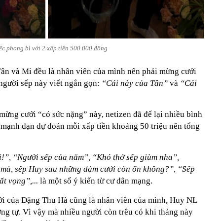
ếc phong bì với 2 xấp tiền 500.000 đồng
 Tân và Mi đều là nhân viên của mình nên phải mừng cưới
người sếp này viết ngắn gọn:
“Cái này của Tân”
và
“Cái
 mừng cưới “có sức nặng” này, netizen đã để lại nhiều bình
 mạnh dạn dự đoán mỗi xấp tiền khoảng 50 triệu nên tổng
ồi!”, “Người sếp của năm”, “Khó thở sếp giùm nha”,
m mà, sếp Huy sau những đám cưới còn ổn không?”, “Sếp
ất vọng”,...
là một số ý kiến từ cư dân mạng.
ới của Đặng Thu Hà cũng là nhân viên của mình, Huy NL
ng tự. Vì vậy mà nhiều người còn trêu có khi tháng này