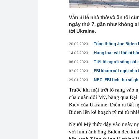
Vẫn đi lễ nhà thờ và ăn tối 
ngày thứ 7, gần như không ai
tới Ukraine.
Tổng thống Joe Biden 
20-02-2023
Hàng loạt vật thể bị bắ
14-02-2023
Tiết lộ người sống sót
08-02-2023
FBI khám xét ngôi nhà 
02-02-2023
NBC: FBI tịch thu sổ g
29-01-2023
Trước khi mặt trời ló rạng vào 
của quân đội Mỹ, băng qua Đại 
Kiev của Ukraine. Diễn ra bất 
Biden lên kế hoạch tỷ mỉ từ nhiề
Người Mỹ thức dậy vào ngày ngh
với hình ảnh ông Biden đeo kính