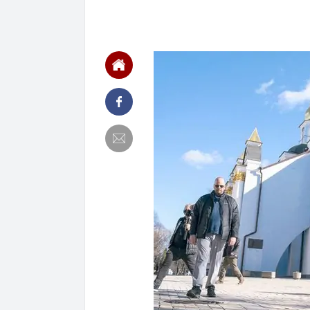
Trứng chỉ đứn
07:51
Dùng thông ti
Võ Thanh Sơn 
07:45
Lời khuyên ch
07:43
Bí ẩn hàng kh
một phát hiện 
07:40
Việt Nam có p
về sống an nh
07:38
Không phải S
"Oscar của ng
ở độ cao hơn
07:35
Biến căng vụ B
07:32
PC1 bổ nhiệm
07:29
Quảng Ninh đề
07:29
Vì sao chung 
07:29
Khởi tố Nguy