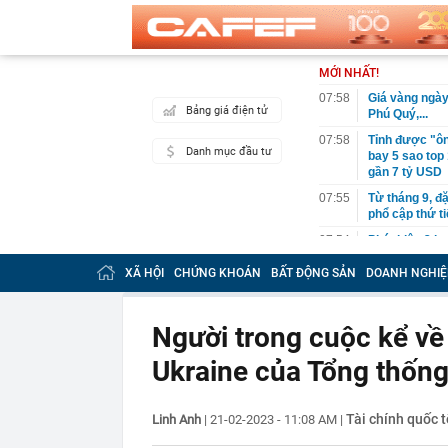
MỚI NHẤT!
07:58
Giá vàng ngày
Bảng giá điện tử
Phú Quý,...
07:58
Tỉnh được "ôn
Danh mục đầu tư
bay 5 sao top
gần 7 tỷ USD
07:55
Từ tháng 9, đ
phổ cập thứ t
07:54
Phát hiện 3 l
07:53
Hà Nội giao h
XÃ HỘI
CHỨNG KHOÁN
BẤT ĐỘNG SẢN
DOANH NGHIỆ
07:52
YeaH1 giải th
07:52
Ngày 6/8, trì
Người trong cuộc kể về
phố Bắc Ninh
Ukraine của Tổng thống
07:52
Tịch thu 7 tỷ 
trong một căn
07:51
5 ứng dụng b
Tài chính quốc t
Linh Anh
|
21-02-2023 - 11:08 AM
|
hội
07:51
Bảng xếp hạng