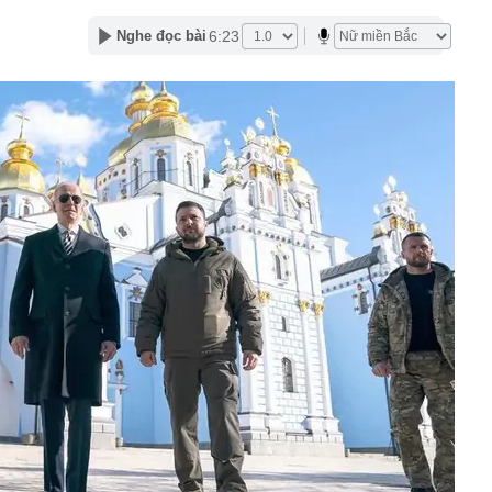
g thứ 5, số 1 gây bất ngờ
6:23
Nghe đọc bài
n 60 thẻ BHYT lập khống 3.539 đơn thuốc: Khởi tố bác sĩ
SN 1985 và 6 cán bộ Trạm Y tế
o 4 con giáp giàu có bậc nhất nửa đầu tháng 7 Âm lịch
ông lớn bậc nhất mọi thời đại có thể sắp được giải mã vì
rất tình cờ
hó chủ tịch tập đoàn nghỉ hát 10 năm, chán showbiz lui
àn ở biệt thự nghìn mét vuông
a Pa, Việt Nam có 1 "thiên đường mây" vừa được
ành du lịch" đề cử giải thưởng, sở hữu khí hậu mát mẻ
 1.500 m
rad Pitt kiện Angelina Jolie
 một Phó Tổng giám đốc
 xuất làm thêm cao tốc 6 làn xe
cư tiếp tục là "điểm đến" hàng đầu của người mua?
ễn Anh Đức SN 1992