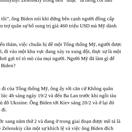
lodymyr Zelenskiy trong nền “nhạc” là tiếng còi báo
m tôi”, ông Biden nói khi đứng bên cạnh người đồng cấp
n trợ quân sự bổ sung trị giá 460 triệu USD mà Mỹ dành
ến thăm, việc chuẩn bị để một Tổng thống Mỹ, người được
i, đi vào một khu vực đang xảy ra xung đột, thực sự là một
hơi gợi trí tò mò của mọi người. Người Mỹ đã làm gì để
g Biden?
 đi của Tổng thống Mỹ, ông ấy rời căn cứ Không quân
úc 4h sáng ngày 19/2 và đến Ba Lan trước khi ngồi tàu
ủ đô Ukraine. Ông Biden tới Kiev sáng 20/2 và ở lại đó
 đi.
c sang năm thứ 2 và đang ở trong giai đoạn được mô tả là
 Zelenskiy cần một sự khích lệ và việc ông Biden đích