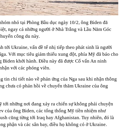
 nhóm nhỏ tại Phòng Bầu dục ngày 10/2, ông Biden đã
 biệt, ngay cả những người ở Nhà Trắng và Lầu Năm Góc
chuyến công du này.
 tới Ukraine, vấn đề tế nhị tiếp theo phát sinh là người
Nga. Với mục tiêu giảm thiểu xung đột, phía Mỹ đã báo cho
ng Biden khởi hành. Điều này đã được Cố vấn An ninh
nhận với các phóng viên.
g tin chi tiết nào về phản ứng của Nga sau khi nhận thông
ũng chưa có phản hồi về chuyến thăm Ukraine của ông
ỹ tới những nơi đang xảy ra chiến sự không phải chuyện
ev của ông Biden, các tổng thống Mỹ tiền nhiệm như
h cũng từng tới Iraq hay Afghanistan. Tuy nhiên, đó là
g phận và các sân bay, điều họ không có ở Ukraine.