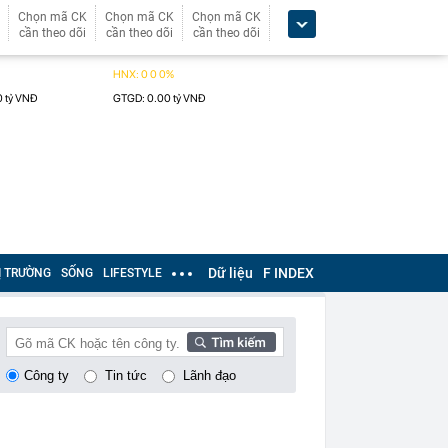
Chọn mã CK
Chọn mã CK
Chọn mã CK
cần theo dõi
cần theo dõi
cần theo dõi
Dữ liệu
F INDEX
Ị TRƯỜNG
SỐNG
LIFESTYLE
Công ty
Tin tức
Lãnh đạo