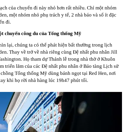
oạch của chuyến đi này nhỏ hơn rất nhiều. Chỉ một nhóm
den, một nhóm nhỏ phụ trách y tế, 2 nhà báo và số ít đặc
ến đi.
một chuyến công du của Tổng thống Mỹ
hìn lại, chúng ta có thể phát hiện bất thường trong lịch
den. Thay về trở về nhà riêng cùng Đệ nhất phu nhân Jill
Washington. Họ tham dự Thánh lễ trong nhà thờ ở Khuôn
m triển lãm của các Đệ nhất phu nhân ở Bảo tàng Lịch sử
ợ chồng Tổng thống Mỹ dùng bánh ngọt tại Red Hen, nơi
ay khi họ rời nhà hàng lúc 19h47 phút tối.