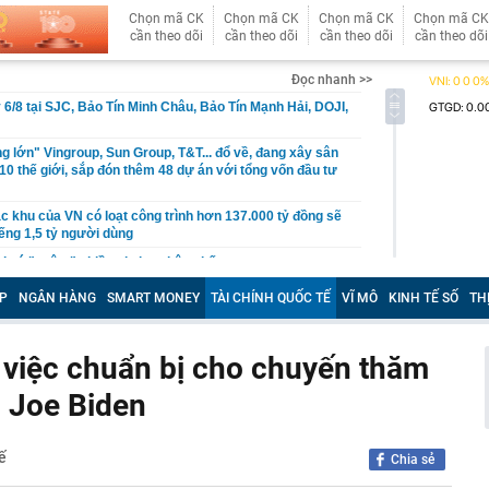
Chọn mã CK
Chọn mã CK
Chọn mã CK
Chọn mã CK
cần theo dõi
cần theo dõi
cần theo dõi
cần theo dõi
Đọc nhanh >>
 6/8 tại SJC, Bảo Tín Minh Châu, Bảo Tín Mạnh Hải, DOJI,
g lớn" Vingroup, Sun Group, T&T... đổ về, đang xây sân
 10 thế giới, sắp đón thêm 48 dự án với tổng vốn đầu tư
ặc khu của VN có loạt công trình hơn 137.000 tỷ đồng sẽ
iếng 1,5 tỷ người dùng
oại cá "ngậm" nhiều vi nhựa bậc nhất
ơn 6,2ha đất đợt 2 làm dự án Tiên Dương Park City
P
NGÂN HÀNG
SMART MONEY
TÀI CHÍNH QUỐC TẾ
VĨ MÔ
KINH TẾ SỐ
TH
ể một công ty con
nh Quốc hội việc thành lập thành phố Quảng Ninh và thành
 việc chuẩn bị cho chuyến thăm
 Joe Biden
tiền mặt chất thành đống, vàng cùng nhiều thiết bị điện tử
 hộ
uộc người dùng vận động trước khi được lướt mạng xã
ế
Chia sẻ
 5 thực phẩm giàu protein tốt nhất cho người cao tuổi: