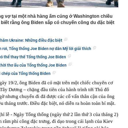
cùng vợ tại một nhà hàng ấm cúng ở Washington chiều
 biết rằng ông Biden sắp có chuyến công du đặc biệt
thăm Ukraine: Những điều đặc biệt
n rơi, Tổng thống Joe Biden nợ dân Mỹ lời giải thích
 có thể thay thế Tổng thống Joe Biden
thời thơ ấu của Tổng thống Joe Biden
hi chép của Tổng thống Biden
ngày 19/2, ông Biden đã có mặt trên một chiếc chuyên cơ
Tây Dương – chặng đầu tiên của hành trình tới Thủ đô
ngờ nhưng chuyến đi đã được các cố vấn thân cận của ông
u tháng trước. Điều đặc biệt, nó diễn ra hoàn toàn bí mật.
ỉ lễ - Ngày Tổng thống (ngày thứ 2 lần thứ 3 của tháng 2)
 râm phi công đặc trưng, đi dạo trong cái lạnh của Kiev