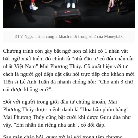
BTV Ngọc Trinh cùng 2 khách mời trong số 2 của Moneytalk.
Chương trình còn gây bất ngờ hơn cả khi có 1 nhân vật
bất ngờ xuất hiện, đó chính là “nhà đầu tư có đôi chân dài
nhất Việt Nam” Mai Phương Thúy. Cô xuất hiện với tư
cách là người gọi điện đặt câu hỏi trực tiếp cho khách mời
Tiến sĩ Lê Anh Tuấn đã nhanh chóng hỏi: “Cho anh 3 chữ
cái được không em?”.
Đối với người trong giới đầu tư chứng khoán, Mai
Phương Thúy được mệnh danh là "Hoa hậu phím hàng".
Mai Phương Thúy cũng bật cười khi được Guru đùa như
vậy. "Em nhắn tin riêng nha anh", cô đối đáp.
Sau màn chào hỏi, quay trở lại với trọng tâm chương