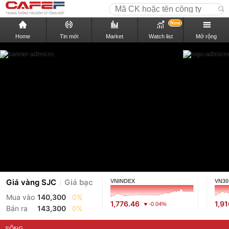
New
Home
Tin mới
Market
Watch list
Mở rộng
Giá vàng SJC
Giá bạc
VNINDEX
VN30
Mua vào
140,300
0%
1,776.46
1,9
-0.04%
Bán ra
143,300
0%