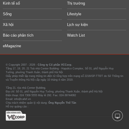
Kinh tế số
Thị trường
Sống
Lifestyle
Xã hội
Lịch sự kiện
Báo cáo phân tích
Watch List
eMagazine
© Copyright 2007 - 2026 -
Công ty Cổ phần VCCorp.
Tầng 17, 19, 20, 21 Toà nhà Center Building - Hapulico Complex, Số 01, phố Nguyễn Huy
Tưởng, phường Thanh Xuân, thành phố Hà Nội
Giấy phép thiết lập trang thông tin điện tử tổng hợp trên mạng số 2216/GP-TTĐT do Sở Thông tin
và Truyền thông Hà Nội cấp ngày 10 tháng 4 năm 2019.
Tầng 21, tòa nhà Center Building.
Địa chỉ: Số 01, phố Nguyễn Huy Tưởng, phường Thanh Xuân, thành phố Hà Nội
Điện thoại: 024 7309 5555 Máy lẻ 292. Fax: 024-39744082
Email: info@cafef.vn
Chịu trách nhiệm quản lý nội dung:
Ông Nguyễn Thế Tân
Hỗ trợ quảng cáo :