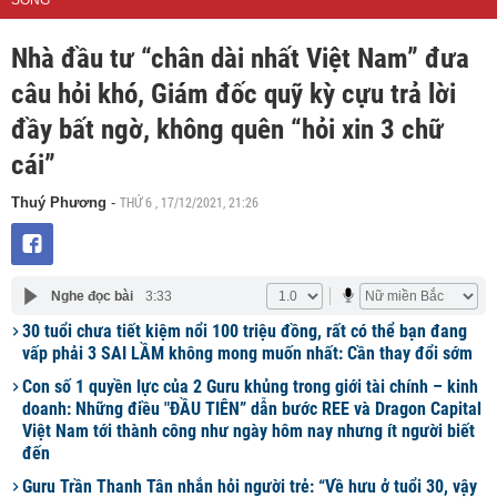
SỐNG
Nhà đầu tư “chân dài nhất Việt Nam” đưa
câu hỏi khó, Giám đốc quỹ kỳ cựu trả lời
đầy bất ngờ, không quên “hỏi xin 3 chữ
cái”
THỨ 6 , 17/12/2021, 21:26
Thuý Phương
-
Nghe đọc bài
3:33
30 tuổi chưa tiết kiệm nổi 100 triệu đồng, rất có thể bạn đang
vấp phải 3 SAI LẦM không mong muốn nhất: Cần thay đổi sớm
Con số 1 quyền lực của 2 Guru khủng trong giới tài chính – kinh
doanh: Những điều "ĐẦU TIÊN” dẫn bước REE và Dragon Capital
Việt Nam tới thành công như ngày hôm nay nhưng ít người biết
đến
Guru Trần Thanh Tân nhắn hỏi người trẻ: “Về hưu ở tuổi 30, vậy