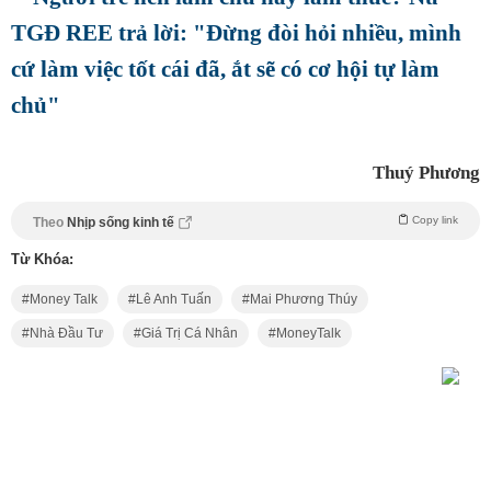
TGĐ REE trả lời: "Đừng đòi hỏi nhiều, mình
cứ làm việc tốt cái đã, ắt sẽ có cơ hội tự làm
chủ"
Thuý Phương
Copy link
Theo
Nhịp sống kinh tế
Từ Khóa:
Money Talk
Lê Anh Tuấn
Mai Phương Thúy
Nhà Đầu Tư
Giá Trị Cá Nhân
MoneyTalk