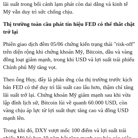
lãi suất trong bối cảnh lạm phát còn dai dẳng và kinh tế
Mỹ vẫn duy trì sức chống chịu.
Thị trường toàn cầu phát tín hiệu FED có thể thắt chặt
trở lại
Phiên giao dịch đêm 05/06 chứng kiến trạng thái "risk-off"
trên diện rộng khi chứng khoán Mỹ, Bitcoin, dầu và vàng
đồng loạt giảm mạnh, trong khi USD và lợi suất trái phiếu
Chính phủ Mỹ tăng vọt.
Theo ông Huy, đây là phản ứng của thị trường trước kịch
bản FED có thể duy trì lãi suất cao lâu hơn, thậm chí tăng
lãi suất trở lại. Chứng khoán Mỹ giảm mạnh sau khi vừa
lập đỉnh lịch sử, Bitcoin lùi về quanh 60.000 USD, còn
vàng chịu áp lực từ lợi suất thực tăng cao và đồng USD
mạnh lên.
Trong khi đó, DXY vượt mốc 100 điểm và lợi suất trái
phiếu Mỹ kỳ hạn 10 năm bật tăng mạnh sau báo cáo việc