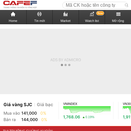
New
Home
Tin mới
Market
Watch list
Mở rộng
Giá vàng SJC
Giá bạc
VNINDEX
VN30
Mua vào
141,000
0%
1,768.06
1,91
0.19%
Bán ra
144,000
0%