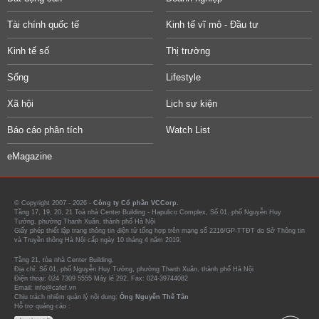
Tài chính quốc tế
Kinh tế vĩ mô - Đầu tư
Kinh tế số
Thị trường
Sống
Lifestyle
Xã hội
Lịch sự kiện
Báo cáo phân tích
Watch List
eMagazine
© Copyright 2007 - 2026 -
Công ty Cổ phần VCCorp.
Tầng 17, 19, 20, 21 Toà nhà Center Building - Hapulico Complex, Số 01, phố Nguyễn Huy
Tưởng, phường Thanh Xuân, thành phố Hà Nội
Giấy phép thiết lập trang thông tin điện tử tổng hợp trên mạng số 2216/GP-TTĐT do Sở Thông tin
và Truyền thông Hà Nội cấp ngày 10 tháng 4 năm 2019.
Tầng 21, tòa nhà Center Building.
Địa chỉ: Số 01, phố Nguyễn Huy Tưởng, phường Thanh Xuân, thành phố Hà Nội
Điện thoại: 024 7309 5555 Máy lẻ 292. Fax: 024-39744082
Email: info@cafef.vn
Chịu trách nhiệm quản lý nội dung:
Ông Nguyễn Thế Tân
Hỗ trợ quảng cáo :