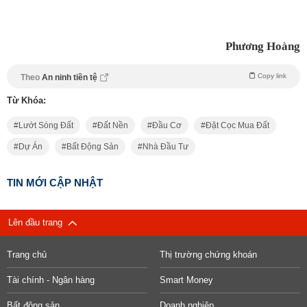
Phương Hoàng
Copy link
Theo
An ninh tiền tệ
Từ Khóa:
Lướt Sóng Đất
Đất Nền
Đầu Cơ
Đặt Cọc Mua Đất
Dự Án
Bất Động Sản
Nhà Đầu Tư
TIN MỚI CẬP NHẬT
Lên đầu trang
Trang chủ
Thị trường chứng khoán
Tài chính - Ngân hàng
Smart Money
Bất động sản
Doanh nghiệp