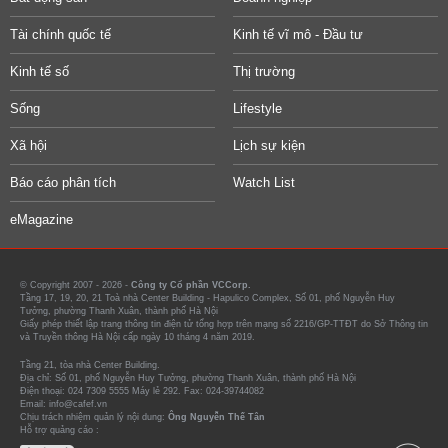
Tài chính quốc tế
Kinh tế vĩ mô - Đầu tư
Kinh tế số
Thị trường
Sống
Lifestyle
Xã hội
Lịch sự kiện
Báo cáo phân tích
Watch List
eMagazine
© Copyright 2007 - 2026 -
Công ty Cổ phần VCCorp.
Tầng 17, 19, 20, 21 Toà nhà Center Building - Hapulico Complex, Số 01, phố Nguyễn Huy
Tưởng, phường Thanh Xuân, thành phố Hà Nội
Giấy phép thiết lập trang thông tin điện tử tổng hợp trên mạng số 2216/GP-TTĐT do Sở Thông tin
và Truyền thông Hà Nội cấp ngày 10 tháng 4 năm 2019.
Tầng 21, tòa nhà Center Building.
Địa chỉ: Số 01, phố Nguyễn Huy Tưởng, phường Thanh Xuân, thành phố Hà Nội
Điện thoại: 024 7309 5555 Máy lẻ 292. Fax: 024-39744082
Email: info@cafef.vn
Chịu trách nhiệm quản lý nội dung:
Ông Nguyễn Thế Tân
Hỗ trợ quảng cáo :