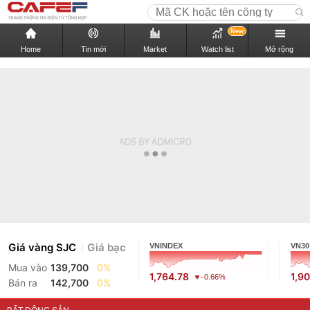
New
Home
Tin mới
Market
Watch list
Mở rộng
Giá vàng SJC
Giá bạc
VNINDEX
VN30
Mua vào
139,700
0%
1,764.78
1,9
-0.66%
Bán ra
142,700
0%