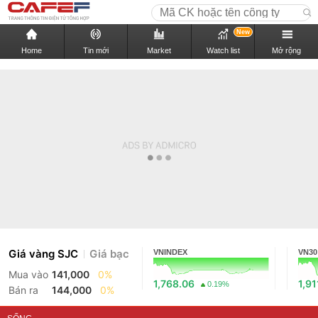
New
Home
Tin mới
Market
Watch list
Mở rộng
Giá vàng SJC
Giá bạc
VNINDEX
VN30
Mua vào
141,000
0%
1,768.06
1,91
0.19%
Bán ra
144,000
0%