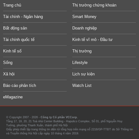
Trang chủ
Thị trường chứng khoán
Tài chính - Ngân hàng
Smart Money
Bất động sản
Doanh nghiệp
Tài chính quốc tế
Kinh tế vĩ mô - Đầu tư
Kinh tế số
Thị trường
Sống
Lifestyle
Xã hội
Lịch sự kiện
Báo cáo phân tích
Watch List
eMagazine
© Copyright 2007 - 2026 -
Công ty Cổ phần VCCorp.
Tầng 17, 19, 20, 21 Toà nhà Center Building - Hapulico Complex, Số 01, phố Nguyễn Huy
Tưởng, phường Thanh Xuân, thành phố Hà Nội
Giấy phép thiết lập trang thông tin điện tử tổng hợp trên mạng số 2216/GP-TTĐT do Sở Thông tin
và Truyền thông Hà Nội cấp ngày 10 tháng 4 năm 2019.