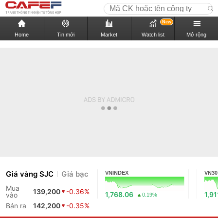
New
Home
Tin mới
Market
Watch list
Mở rộng
Giá vàng SJC
Giá bạc
VNINDEX
VN30
Mua
139,200
-0.36%
1,768.06
1,91
vào
0.19%
Bán ra
142,200
-0.35%