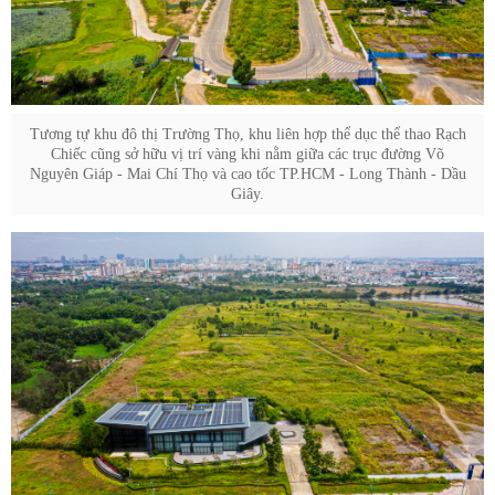
Tương tự khu đô thị Trường Thọ, khu liên hợp thể dục thể thao Rạch
Chiếc cũng sở hữu vị trí vàng khi nằm giữa các trục đường Võ
Nguyên Giáp - Mai Chí Thọ và cao tốc TP.HCM - Long Thành - Dầu
Giây.