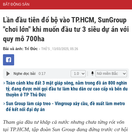
BẤT ĐỘNG SẢN
Lần đầu tiên đổ bộ vào TP.HCM, SunGroup
"chơi lớn" khi muốn đầu tư 3 siêu dự án với
quy mô 700ha
THỨ 5 , 13/03/2025, 05:26
Bài và ảnh: Trí Đức
-
Nghe đọc bài
0:17
Toàn cảnh khu đất 3 mặt giáp sông, nằm trong đồ án 800 nghìn
tỷ, đang được mời gọi đầu tư làm khu dân cư cao cấp và bến du
thuyền ở TP Thủ Đức
Sun Group làm cáp treo - Vingroup xây cầu, đề xuất làm metro
để kết nối đại dự án
Tham gia đầu tư khắp cả nước nhưng chưa từng rót vốn
tại TP.HCM, tập đoàn Sun Group đang đứng trước cơ hội