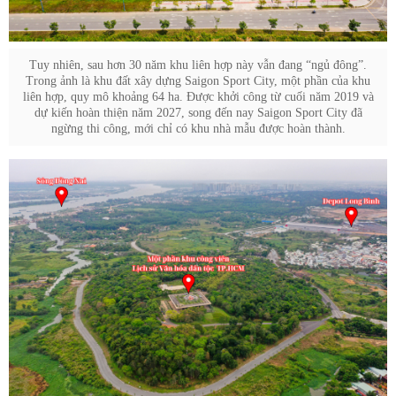
Tuy nhiên, sau hơn 30 năm khu liên hợp này vẫn đang “ngủ đông”.
Trong ảnh là khu đất xây dựng Saigon Sport City, một phần của khu
liên hợp, quy mô khoảng 64 ha. Được khởi công từ cuối năm 2019 và
dự kiến hoàn thiện năm 2027, song đến nay Saigon Sport City đã
ngừng thi công, mới chỉ có khu nhà mẫu được hoàn thành.