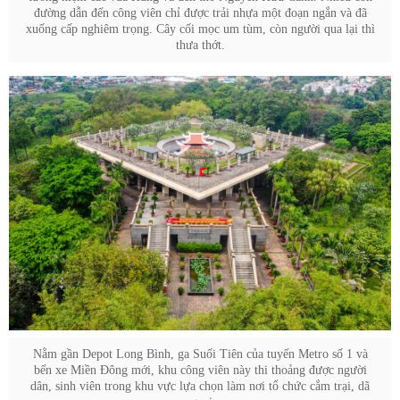
đường dẫn đến công viên chỉ được trải nhựa một đoạn ngắn và đã
xuống cấp nghiêm trọng. Cây cối mọc um tùm, còn người qua lại thì
thưa thớt.
Nằm gần Depot Long Bình, ga Suối Tiên của tuyến Metro số 1 và
bến xe Miền Đông mới, khu công viên này thi thoảng được người
dân, sinh viên trong khu vực lựa chọn làm nơi tổ chức cắm trại, dã