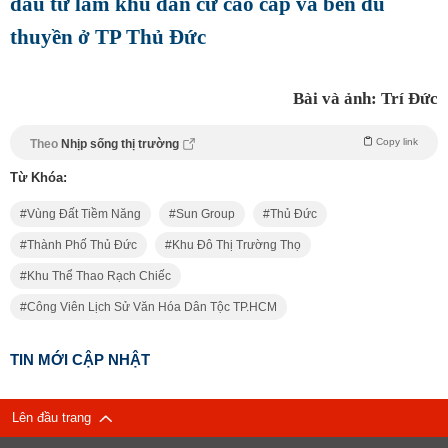
đầu tư làm khu dân cư cao cấp và bến du
thuyền ở TP Thủ Đức
Bài và ảnh: Trí Đức
Copy link
Theo
Nhịp sống thị trường
Từ Khóa:
Vùng Đất Tiềm Năng
Sun Group
Thủ Đức
Thành Phố Thủ Đức
Khu Đô Thị Trường Thọ
Khu Thể Thao Rạch Chiếc
Công Viên Lịch Sử Văn Hóa Dân Tộc TP.HCM
TIN MỚI CẬP NHẬT
Lên đầu trang