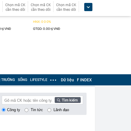
Chọn mã CK
Chọn mã CK
Chọn mã CK
cần theo dõi
cần theo dõi
cần theo dõi
Dữ liệu
F INDEX
Ị TRƯỜNG
SỐNG
LIFESTYLE
Công ty
Tin tức
Lãnh đạo