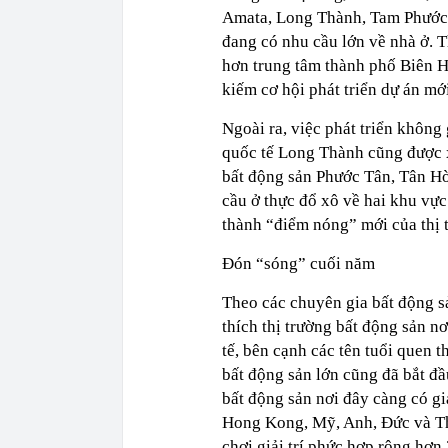
Amata, Long Thành, Tam Phước,
đang có nhu cầu lớn về nhà ở. 
hơn trung tâm thành phố Biên H
kiếm cơ hội phát triển dự án mới
Ngoài ra, việc phát triển khôn
quốc tế Long Thành cũng được x
bất động sản Phước Tân, Tân Hò
cầu ở thực đổ xô về hai khu vực
thành “điểm nóng” mới của thị 
Đón “sóng” cuối năm
Theo các chuyên gia bất động s
thích thị trường bất động sản n
tế, bên cạnh các tên tuổi que
bất động sản lớn cũng đã bắt đ
bất động sản nơi đây càng có gi
Hong Kong, Mỹ, Anh, Đức và Thá
chơi giải trí phức hợp rộng hơn