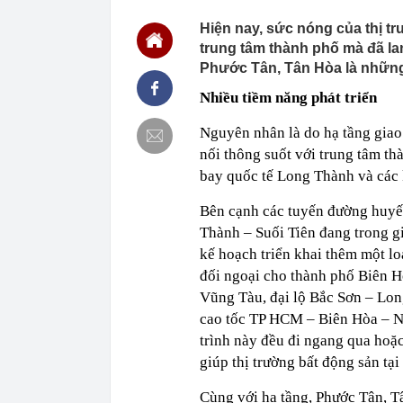
10:42
Tin vào lời q
Hiện nay, sức nóng của thị t
online cho con
trung tâm thành phố mà đã la
10:41
Kỷ lục Guinne
Phước Tân, Tân Hòa là những
liệu
Nhiều tiềm năng phát triển
10:41
Samsung, Appl
đang xuất hiệ
Nguyên nhân là do hạ tầng giao
10:40
[CLIP]: Toàn 
nối thông suốt với trung tâm t
10:36
Thông tin chấ
bay Đức
bay quốc tế Long Thành và các 
10:34
Phát hiện cọc
Bên cạnh các tuyến đường huyết
đường không c
thẳng trụ sở c
Thành – Suối Tiên đang trong g
10:33
FUTA Express 
kế hoạch triển khai thêm một loạ
giới Việt Nam
đối ngoại cho thành phố Biên H
10:30
Giá kim loại 
Vũng Tàu, đại lộ Bắc Sơn – Lon
chưa từng có 
cao tốc TP HCM – Biên Hòa – N
10:30
Thu nhập 58 t
ở Hà Nội: Xem 
trình này đều đi ngang qua hoặc
giúp thị trường bất động sản tại
Cùng với hạ tầng, Phước Tân, T