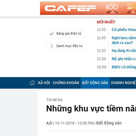
MỚI NHẤT!
11:05
Cổ phiếu Vinam
Bảng giá điện tử
11:05
Nghỉ hưu năm
định ra sao?
Danh mục đầu tư
11:02
Hạ tầng AI nội
11:00
Mỹ ghi nhận c
10:59
BIDV có thông
10:58
Nợ xấu của n
XÃ HỘI
CHỨNG KHOÁN
BẤT ĐỘNG SẢN
DOANH NGHIỆ
10:58
Xe Toyota bền
km vẫn dùng 
10:51
Việt Nam bắt 
Tin tài trợ
10:49
Giá bạc leo lê
Những khu vực tiềm năn
chỉ trong một
10:45
Cắt giảm, đơn 
lĩnh vực nông
Bất động sản
A.D
|
10-11-2018 - 13:30 PM
|
10:45
Ngày 12/8 sắp
đợi khoảnh kh