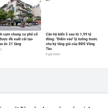
h cụm chung cư phố cổ
Căn hộ biển 5 sao từ 1,99 tỷ
được đề xuất cải tạo
đồng: "Điểm vào" lý tưởng trước
ao ốc 21 tầng
chu kỳ tăng giá của BĐS Vũng
Tàu
ớc
6 giờ trước