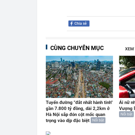
Chia sẻ
CÙNG CHUYÊN MỤC
XEM
Tuyến đường "đắt nhất hành tinh"
Ái nữ n
gần 7.800 tỷ đồng, dài 2,2km ở
Vượng l
Hà Nội sắp đón cột mốc quan
Nổi bật
trọng vào dịp đặc biệt
Nổi bật