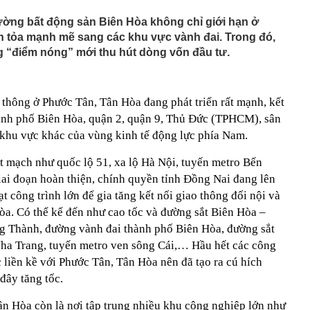
uảng cáo, gia đình chi hơn 100 triệu đồng mua khóa học
rường bất động sản Biên Hòa không chỉ giới hạn ở
, nữ sinh nhận kết quả trượt sau 1 năm ôn thi
n tỏa mạnh mẽ sang các khu vực vành đai. Trong đó,
ss: Mẫu xe Nhật đi được 2.000 km không cần tiếp nhiên
 “điểm nóng” mới thu hút dòng vốn đầu tư.
e, Microsoft đều đặt cược vào AI, nhưng một nghịch lý
n: Người mua không phải lúc nào cũng dùng
 thông ở Phước Tân, Tân Hòa đang phát triển rất mạnh, kết
cảnh vụ khám xét nhà Huấn Hoa Hồng
hành phố Biên Hòa, quận 2, quận 9, Thủ Đức (TPHCM), sân
n động vụ máy bay không người lái bí ẩn xuất hiện tại sân
khu vực khác của vùng kinh tế động lực phía Nam.
 tiền buộc dây chun nhiều mệnh giá 500k, 200k… ở đoạn
 mạch như quốc lộ 51, xa lộ Hà Nội, tuyến metro Bến
ó camera giám sát, Trần Ngọc Hà SN 1992 lập tức tới
ông an trình báo
iai đoạn hoàn thiện, chính quyền tỉnh Đồng Nai đang lên
và VET hợp tác mở rộng kết nối logistics xuyên biên
t công trình lớn để gia tăng kết nối giao thông đối nội và
 - Campuchia
òa. Có thể kể đến như cao tốc và đường sắt Biên Hòa –
được coi là thước đo sức khỏe kinh tế toàn cầu tăng cao
g Thành, đường vành đai thành phố Biên Hòa, đường sắt
trong lịch sử: Chuyện gì đang diễn ra?
ha Trang, tuyến metro ven sông Cái,… Hầu hết các công
riệu/tháng, cho con học trường công vẫn không đủ sống
chi tiết con số mới thấy điều gây tranh cãi
 liền kề với Phước Tân, Tân Hòa nên đã tạo ra cú hích
 đây tăng tốc.
ân Hòa còn là nơi tập trung nhiều khu công nghiệp lớn như