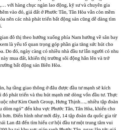
… với hàng chục ngàn lao động, kỹ sư và chuyên gia
Thêm vào đó, giá đất ở Phước Tân, Tân Hòa vẫn còn mềm
òa nên các nhà phát triển bất động sản cũng dễ dàng tìm
.
g gian đô thị theo hướng xuống phía Nam hướng về sân bay
em là yếu tố quan trọng góp phần gia tăng sức hút cho
a. Do đó, ngày càng có nhiều nhà đầu tư lẫn người có nhu
 này mua đất, khiến thị trường sôi động hẳn lên và trở
trường bất động sản Biên Hòa.
ản, hạ tầng giao thông ở đâu được đầu tư mạnh sẽ kích
ơi đó phát triển và thu hút mạnh mẽ dòng vốn đầu tư. Thực
n thuộc như Kim Oanh Group, Hưng Thịnh…, nhiều tập đoàn
ầu dòm ngó” đến khu vực Phước Tân, Tân Hòa, khiến cho
á hơn. Điển hình như mới đây, 14 tập đoàn đa quốc gia từ
i Lan đã đến tìm hiểu cơ hội đầu tư một trung tâm vui
 200 ha tại khu vực giáp ranh Phước Tân, ngay lập tức giá