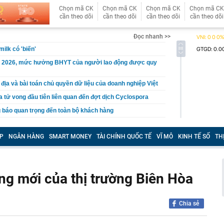
Chọn mã CK
Chọn mã CK
Chọn mã CK
Chọn mã CK
cần theo dõi
cần theo dõi
cần theo dõi
cần theo dõi
Đọc nhanh >>
ilk có 'biến'
 2026, mức hưởng BHYT của người lao động được quy
 địa và bài toán chủ quyền dữ liệu của doanh nghiệp Việt
a tử vong đầu tiên liên quan đến đợt dịch Cyclospora
 báo quan trọng đến toàn bộ khách hàng
gân hàng Agribank hiện nay
P
NGÂN HÀNG
SMART MONEY
TÀI CHÍNH QUỐC TẾ
VĨ MÔ
KINH TẾ SỐ
TH
 đến đâu: Chiếc Land Cruiser này vừa cán mốc 99 vạn
động cơ, hộp số nguyên bản
đầu khai thác "mỏ vàng" 4.000 tỷ USD
n cao nhất 2 tháng, hơn 40 tấn “về kho” một gã khổng lồ
g mới của thị trường Biên Hòa
 ngày
giản hóa thủ tục hành chính, điều kiện kinh doanh trong
 nghiệp và môi trường
Chia sẻ
 tới, Trái đất được chứng kiến nhật thực toàn phần: Chờ
ắc ngày hóa đêm kỳ vĩ và độc nhất