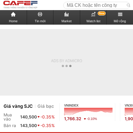
New
Home
Tin mới
Market
Watch list
Mở rộng
Giá vàng SJC
Giá bạc
VNINDEX
VN30
Mua
140,500
-0.35%
1,766.32
1,9
vào
-0.10%
Bán ra
143,500
-0.35%