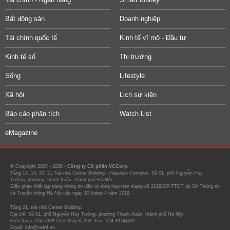
Bất động sản
Doanh nghiệp
Tài chính quốc tế
Kinh tế vĩ mô - Đầu tư
Kinh tế số
Thị trường
Sống
Lifestyle
Xã hội
Lịch sự kiện
Báo cáo phân tích
Watch List
eMagazine
© Copyright 2007 - 2026 -
Công ty Cổ phần VCCorp.
Tầng 17, 19, 20, 21 Toà nhà Center Building - Hapulico Complex, Số 01, phố Nguyễn Huy
Tưởng, phường Thanh Xuân, thành phố Hà Nội
Giấy phép thiết lập trang thông tin điện tử tổng hợp trên mạng số 2216/GP-TTĐT do Sở Thông tin
và Truyền thông Hà Nội cấp ngày 10 tháng 4 năm 2019.
Tầng 21, tòa nhà Center Building.
Địa chỉ: Số 01, phố Nguyễn Huy Tưởng, phường Thanh Xuân, thành phố Hà Nội
Điện thoại: 024 7309 5555 Máy lẻ 292. Fax: 024-39744082
Email: info@cafef.vn