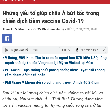
KINH TẾ VĨ MÔ - ĐẦU TƯ
Những yếu tố giúp châu Á bứt tốc trong
chiến dịch tiêm vaccine Covid-19
THỨ 7 , 02/10/2021, 10:08
Theo CTV Mai Trang/VOV.VN (biên dịch)
-
Nghe đọc bài
7:40
9 tháng, Việt Nam đầu tư ra nước ngoài hơn 570 triệu USD, tăng
mạnh nhờ dự án của Vingroup tại Mỹ và Vinfast tại Đức
PC-Covid – app thống nhất phòng chống dịch: Tuyệt đối không
xâm phạm đời tư cá nhân
PMI tháng 9 không đổi so với tháng trước, ở mức 40,2 điểm
Sau khi tụt lại trong chiến dịch tiêm chủng so với Mỹ và
châu Âu, khu vực châu Á – Thái Bình Dương đang tăng
tốc tiêm vaccine, mang lại hy vọng cuộc sống sẽ trở lại