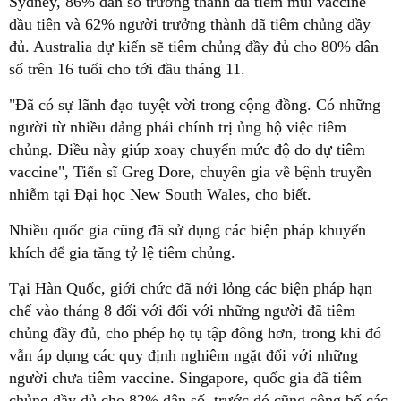
Sydney, 86% dân số trưởng thành đã tiêm mũi vaccine
đầu tiên và 62% người trưởng thành đã tiêm chủng đầy
đủ. Australia dự kiến sẽ tiêm chủng đầy đủ cho 80% dân
số trên 16 tuổi cho tới đầu tháng 11.
"Đã có sự lãnh đạo tuyệt vời trong cộng đồng. Có những
người từ nhiều đảng phái chính trị ủng hộ việc tiêm
chủng. Điều này giúp xoay chuyển mức độ do dự tiêm
vaccine", Tiến sĩ Greg Dore, chuyên gia về bệnh truyền
nhiễm tại Đại học New South Wales, cho biết.
Nhiều quốc gia cũng đã sử dụng các biện pháp khuyến
khích để gia tăng tỷ lệ tiêm chủng.
Tại Hàn Quốc, giới chức đã nới lỏng các biện pháp hạn
chế vào tháng 8 đối với đối với những người đã tiêm
chủng đầy đủ, cho phép họ tụ tập đông hơn, trong khi đó
vẫn áp dụng các quy định nghiêm ngặt đối với những
người chưa tiêm vaccine. Singapore, quốc gia đã tiêm
chủng đầy đủ cho 82% dân số, trước đó cũng công bố các