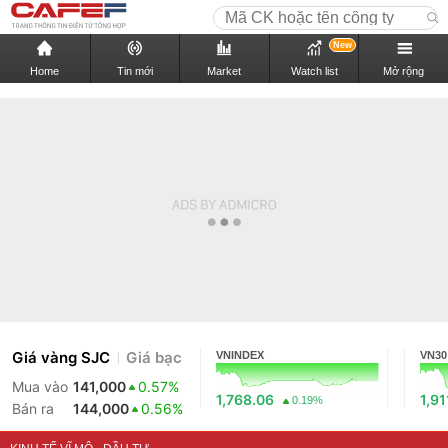
New
Home
Tin mới
Market
Watch list
Mở rộng
Giá vàng SJC
Giá bạc
VNINDEX
VN30
Mua vào
141,000
0.57%
1,768.06
1,91
0.19%
Bán ra
144,000
0.56%