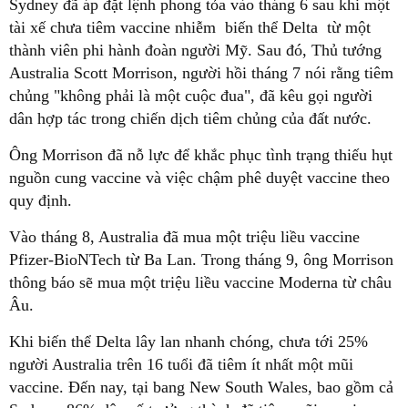
Sydney đã áp đặt lệnh phong tỏa vào tháng 6 sau khi một
tài xế chưa tiêm vaccine nhiễm biến thể Delta từ một
thành viên phi hành đoàn người Mỹ. Sau đó, Thủ tướng
Australia Scott Morrison, người hồi tháng 7 nói rằng tiêm
chủng "không phải là một cuộc đua", đã kêu gọi người
dân hợp tác trong chiến dịch tiêm chủng của đất nước.
Ông Morrison đã nỗ lực để khắc phục tình trạng thiếu hụt
nguồn cung vaccine và việc chậm phê duyệt vaccine theo
quy định.
Vào tháng 8, Australia đã mua một triệu liều vaccine
Pfizer-BioNTech từ Ba Lan. Trong tháng 9, ông Morrison
thông báo sẽ mua một triệu liều vaccine Moderna từ châu
Âu.
Khi biến thể Delta lây lan nhanh chóng, chưa tới 25%
người Australia trên 16 tuổi đã tiêm ít nhất một mũi
vaccine. Đến nay, tại bang New South Wales, bao gồm cả