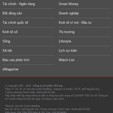
Tài chính - Ngân hàng
Smart Money
Bất động sản
Doanh nghiệp
Tài chính quốc tế
Kinh tế vĩ mô - Đầu tư
Kinh tế số
Thị trường
Sống
Lifestyle
Xã hội
Lịch sự kiện
Báo cáo phân tích
Watch List
eMagazine
© Copyright 2007 - 2026 -
Công ty Cổ phần VCCorp.
Tầng 17, 19, 20, 21 Toà nhà Center Building - Hapulico Complex, Số 01, phố Nguyễn Huy
Tưởng, phường Thanh Xuân, thành phố Hà Nội
Giấy phép thiết lập trang thông tin điện tử tổng hợp trên mạng số 2216/GP-TTĐT do Sở Thông tin
và Truyền thông Hà Nội cấp ngày 10 tháng 4 năm 2019.
Tầng 21, tòa nhà Center Building.
Địa chỉ: Số 01, phố Nguyễn Huy Tưởng, phường Thanh Xuân, thành phố Hà Nội
Điện thoại: 024 7309 5555 Máy lẻ 292. Fax: 024-39744082