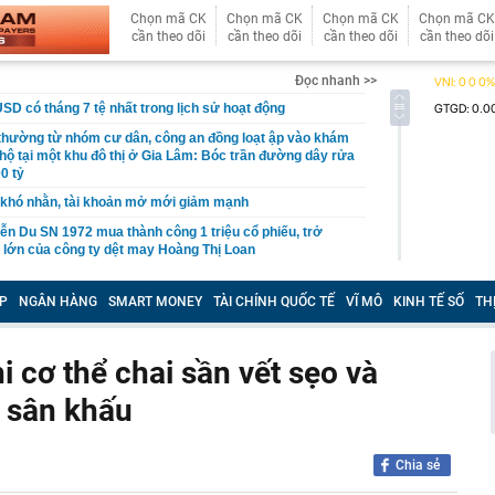
Chọn mã CK
Chọn mã CK
Chọn mã CK
Chọn mã CK
cần theo dõi
cần theo dõi
cần theo dõi
cần theo dõi
Đọc nhanh >>
USD có tháng 7 tệ nhất trong lịch sử hoạt động
 thường từ nhóm cư dân, công an đồng loạt ập vào khám
 hộ tại một khu đô thị ở Gia Lâm: Bóc trần đường dây rửa
0 tỷ
khó nhằn, tài khoản mở mới giảm mạnh
ễn Du SN 1972 mua thành công 1 triệu cổ phiếu, trở
 lớn của công ty dệt may Hoàng Thị Loan
đỉnh núi cao thứ 5 Việt Nam, là “ cột mốc thiêng liêng đẹp
ng” ở độ cao trên 3.000m, điểm đến "trong mơ" của dân
P
NGÂN HÀNG
SMART MONEY
TÀI CHÍNH QUỐC TẾ
VĨ MÔ
KINH TẾ SỐ
TH
 hệ thống y khoa tư nhân sở hữu 14 bệnh viện, 2.900
vừa được vinh danh "Hệ thống Y khoa tốt nhất Việt Nam
 cơ thể chai sần vết sẹo và
 sân khấu
hoán bị HoSE cắt margin trong tháng 8
iệp Việt thu hơn 1 tỷ USD ở nước ngoài trong nửa đầu
i nhuận tăng hơn 120%
Chia sẻ
Vietcap dự phóng VN-Index có thể chạm mốc 1.885 điểm