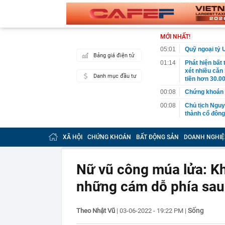
MỚI NHẤT!
05:01
Quỹ ngoại tỷ 
Bảng giá điện tử
01:14
Phát hiện bất
xét nhiều căn
Danh mục đầu tư
tiền hơn 30.00
00:08
Chứng khoán 
00:08
Chủ tịch Nguy
thành cổ đông
00:05
Ít người biết 
nhất biên cươ
XÃ HỘI
CHỨNG KHOÁN
BẤT ĐỘNG SẢN
DOANH NGHIỆ
trekking
00:05
Việt Nam có 1
giường bệnh, 
Nữ vũ công múa lửa: Khi
2026"
những cám dỗ phía sau
00:05
56 mã chứng k
00:03
Một doanh ngh
năm 2026, lợ
Sống
Theo Nhật Vũ
|
03-06-2022 - 19:22 PM
|
00:03
Chứng khoán 