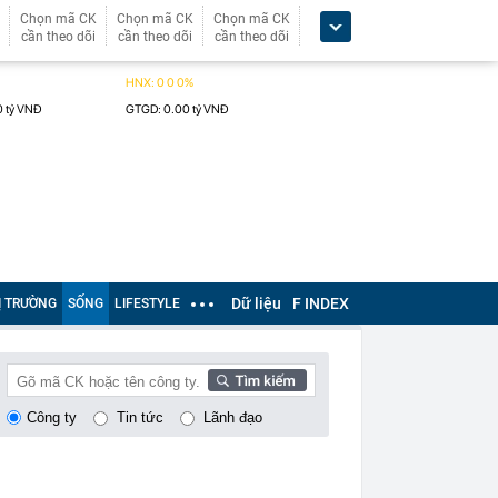
Chọn mã CK
Chọn mã CK
Chọn mã CK
cần theo dõi
cần theo dõi
cần theo dõi
Dữ liệu
F INDEX
Ị TRƯỜNG
SỐNG
LIFESTYLE
Công ty
Tin tức
Lãnh đạo