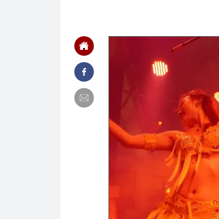
ngay trong th
00:01
VNPT nắm giữ 
Viettel Global
00:01
Nắm trong ta
MWG chỉ nga
00:01
Khám xét ngôi
5 thỏi vàng gi
23:28
4 dấu hiệu nh
23:12
Quốc gia có l
vượt Hàn Quốc
23:01
Người bán trá
nghề lại kiểm 
23:00
Tiếp viên tàu
sao nhiều hơn
22:34
Cụ bà 70 tuổi
biết bí quyết
22:34
Ngôi nhà chứ
22:31
Giá vàng vượt
22:30
Một doanh ngh