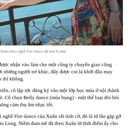
Xuân theo nghề Fire dance đã hơn 6 năm.
 được nhận vào làm cho một công ty chuyển giao công
i những người trẻ khác, đây được coi là khởi đầu may
 thì không.
tiên, cô lập tức đăng ký vào một lớp học múa ở nội thành
ỏ. Cô chọn Belly dance (múa bụng) - một thể loại đòi hỏi
năng cảm thụ âm nhạc tốt.
 nghề Fire dance của Xuân rất tình cờ, đó là từ lần gặp gỡ
Bảo Long. Niềm đam mê đã theo Xuân từ thời điểm ấy cho