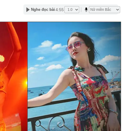
áng 8
lượng tiền hơn 62.000 tỷ đồng, lớn hơn cả Vinhomes,
4:55
Nghe đọc bài
y Điện Máy Xanh, Bách Hóa Xanh, An Khang, vốn hóa
ng DMX
 nhà cổ, phát hiện 'kho báu' gồm 1.000 đồng tiền vàng và
ấu trong nhiều ngăn bí mật - giá trị hơn 18 tỷ đồng
ận biết ngôi nhà có phong thuỷ không thuận lợi
ượng khách đến Việt Nam đông nhất 7 tháng đầu năm,
 và Nga, gấp gần 6 lần Ấn Độ
i cây tiết lộ: Khách thường chọn quả to, người trong
tra 5 chi tiết này trước
 cao tốc quỳ gối 1h an ủi khách: 7 năm sau ở khách sạn 5
 ở nhà, bay hạng thương gia
 có xương trẻ khỏe như phụ nữ 30, bác sĩ kinh ngạc khi
a đựng tâm huyết của NSND Tự Long
 4.300 USD/ounce, chuyên gia dự báo đỉnh mới
iệp dầu khí đem hơn 42.200 tỷ đồng gửi ngân hàng