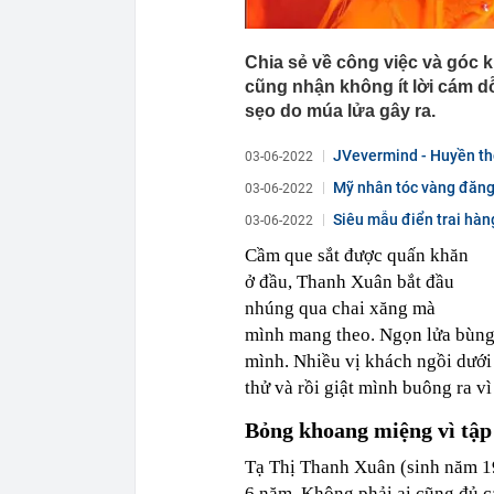
Chia sẻ về công việc và góc 
cũng nhận không ít lời cám d
sẹo do múa lửa gây ra.
JVevermind - Huyền tho
03-06-2022
Mỹ nhân tóc vàng đăng
03-06-2022
Siêu mẫu điển trai hà
03-06-2022
Cầm que sắt được quấn khăn
ở đầu, Thanh Xuân bắt đầu
nhúng qua chai xăng mà
mình mang theo. Ngọn lửa bùng 
mình. Nhiều vị khách ngồi dưới
thử và rồi giật mình buông ra vì
Bỏng khoang miệng vì tập
Tạ Thị Thanh Xuân (sinh năm 19
6 năm. Không phải ai cũng đủ c