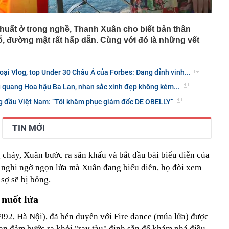
khuất ở trong nghề, Thanh Xuân cho biết bản thân
ỗ, đường mật rất hấp dẫn. Cùng với đó là những vết
ại Vlog, top Under 30 Châu Á của Forbes: Đang đỉnh vinh...
 quang Hoa hậu Ba Lan, nhan sắc xinh đẹp không kém...
ng đầu Việt Nam: “Tôi khâm phục giám đốc DE OBELLY”
TIN MỚI
cháy, Xuân bước ra sân khấu và bắt đầu bài biểu diễn của
 nghi ngờ ngọn lửa mà Xuân đang biểu diễn, họ đòi xem
 sợ sẽ bị bỏng.
 nuốt lửa
92, Hà Nội), đã bén duyên với Fire dance (múa lửa) được
an đảm bước ra khỏi "ray tàu" định sẵn để khám phá điều